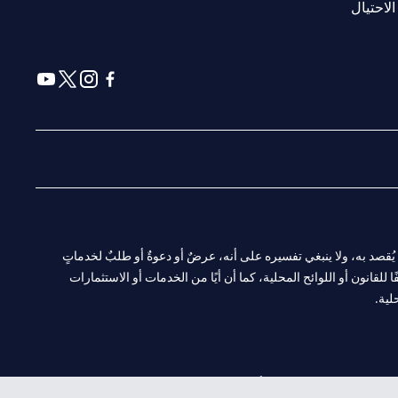
(opens in a new tab)
الاحتيال
(opens in a new tab)
(opens in a new tab)
(opens in a new tab)
(opens in a new tab)
ا. ولا يُقصد به، ولا ينبغي تفسيره على أنه، عرضٌ أو دعوةٌ أو طلبٌ لخدماتٍ
لقانون أو اللوائح المحلية، كما أن أيًا من الخدمات أو الاستثمارات
لية.
CN-1002019
لفرع أبوظبي. هاتف: 4000 311 04.