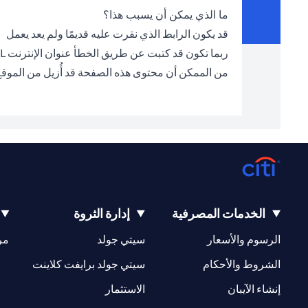
ما الذي يمكن أن يسبب هذا؟
قد يكون الرابط الذي نقرت عليه قديمًا ولم يعد يعمل
ربما تكون قد كتبت عن طريق الخطأ عنوان الإنترنت URL الخطأ في شريط العناوين
من الممكن أن محتوى هذه الصفحة قد أُزيل من الموق
الخدمات المصرفية
إدارة الثروة
(opens in a new tab)
(opens in a new tab)
الرسوم والأسعار
سيتي جولد
مر
(opens in a new tab)
(opens in a new tab)
الشروط والأحكام
سيتي جولد برايفت كلاينت
(opens in a new tab)
(opens in a new tab)
إنشاء الآيبان
الاستثمار