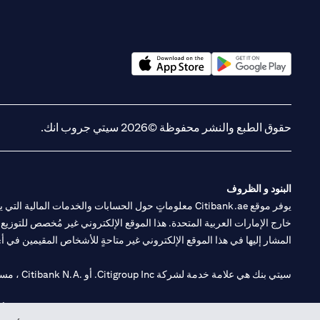
(opens in a new tab)
(opens in a new tab)
حقوق الطبع والنشر محفوظة ©2026 سيتي جروب انك.
البنود و الظروف
يوفر موقع Citibank.ae معلوماتٍ حول الحسابات والخدمات 
خارج الإمارات العربية المتحدة. هذا الموقع الإلكتروني غير مُخصص للتوزيع ع
المشار إليها في هذا الموقع الإلكتروني غير متاحةٍ للأشخاص المقيمين في أي د
سيتي بنك هي علامة خدمة لشركة Citigroup Inc. أو .Citibank N.A ، مستخدمة ومسجلة في جميع أنحاء العالم.
سيتي بنك إن. إيه. الإمارات مسجل لدى مصرف الإمارات المركزي تحت أرقام التراخيص 202563 لفرع الوصل في دبي، 531989 لفرع