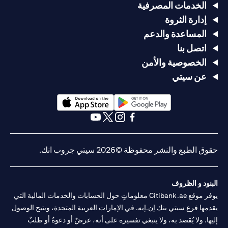
الخدمات المصرفية
إدارة الثروة
المساعدة والدعم
اتصل بنا
الخصوصية والأمن
عن سيتي
opens in a new tab
opens in a new tab
opens in a new tab
opens in a new tab
opens in a new tab
opens in a new tab
حقوق الطبع والنشر محفوظة ©2026 سيتي جروب انك.
البنود و الظروف
يوفر موقع Citibank.ae معلوماتٍ حول الحسابات والخدمات المالية التي
يقدمها فرع سيتي بنك إن.إيه. في الإمارات العربية المتحدة، ويتيح الوصول
إليها. ولا يُقصد به، ولا ينبغي تفسيره على أنه، عرضٌ أو دعوةٌ أو طلبٌ