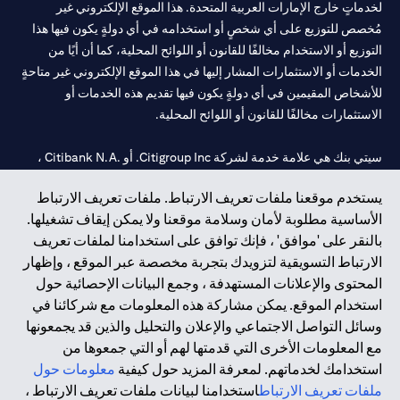
لخدماتٍ خارج الإمارات العربية المتحدة. هذا الموقع الإلكتروني غير
مُخصص للتوزيع على أي شخصٍ أو استخدامه في أي دولةٍ يكون فيها هذا
التوزيع أو الاستخدام مخالفًا للقانون أو اللوائح المحلية، كما أن أيًا من
الخدمات أو الاستثمارات المشار إليها في هذا الموقع الإلكتروني غير متاحةٍ
للأشخاص المقيمين في أي دولةٍ يكون فيها تقديم هذه الخدمات أو
الاستثمارات مخالفًا للقانون أو اللوائح المحلية.
سيتي بنك هي علامة خدمة لشركة Citigroup Inc. أو .Citibank N.A ،
مستخدمة ومسجلة في جميع أنحاء العالم.
يستخدم موقعنا ملفات تعريف الارتباط. ملفات تعريف الارتباط
الأساسية مطلوبة لأمان وسلامة موقعنا ولا يمكن إيقاف تشغيلها.
سيتي بنك إن. إيه. الإمارات مسجل لدى مصرف الإمارات المركزي تحت
بالنقر على 'موافق' ، فإنك توافق على استخدامنا لملفات تعريف
أرقام التراخيص 202563 لفرع الوصل في دبي، 531989 لفرع مول
الارتباط التسويقية لتزويدك بتجربة مخصصة عبر الموقع ، وإظهار
الإمارات في دبي، و CN-1002019 لفرع أبوظبي. هاتف: 4000 311 04.
المحتوى والإعلانات المستهدفة ، وجمع البيانات الإحصائية حول
فرع سيتي بنك إن إيه - الإمارات العربية المتحدة مرخص من مصرف
استخدام الموقع. يمكن مشاركة هذه المعلومات مع شركائنا في
الإمارات العربية المتحدة المركزي كفرع لبنك أجنبي.
وسائل التواصل الاجتماعي والإعلان والتحليل والذين قد يجمعونها
سيتي بنك إن إيه الإمارات العربية المتحدة مرخص من هيئة الأوراق المالية
مع المعلومات الأخرى التي قدمتها لهم أو التي جمعوها من
والسلع في الإمارات العربية المتحدة ("SCA") للقيام بالنشاط المالي لـ أ)
استخدامك لخدماتهم. لمعرفة المزيد حول كيفية
معلومات حول
الاستشارات المالية والتعريف والترويج بموجب ترخيص رقم
ملفات تعريف الارتباط
استخدامنا لبيانات ملفات تعريف الارتباط ،
20200000097 ب) وسيط تداول في الأسواق الدولية بموجب ترخيص