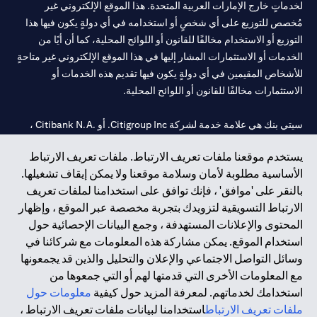
لخدماتٍ خارج الإمارات العربية المتحدة. هذا الموقع الإلكتروني غير
مُخصص للتوزيع على أي شخصٍ أو استخدامه في أي دولةٍ يكون فيها هذا
التوزيع أو الاستخدام مخالفًا للقانون أو اللوائح المحلية، كما أن أيًا من
الخدمات أو الاستثمارات المشار إليها في هذا الموقع الإلكتروني غير متاحةٍ
للأشخاص المقيمين في أي دولةٍ يكون فيها تقديم هذه الخدمات أو
الاستثمارات مخالفًا للقانون أو اللوائح المحلية.
سيتي بنك هي علامة خدمة لشركة Citigroup Inc. أو .Citibank N.A ،
مستخدمة ومسجلة في جميع أنحاء العالم.
يستخدم موقعنا ملفات تعريف الارتباط. ملفات تعريف الارتباط
الأساسية مطلوبة لأمان وسلامة موقعنا ولا يمكن إيقاف تشغيلها.
سيتي بنك إن. إيه. الإمارات مسجل لدى مصرف الإمارات المركزي تحت
بالنقر على 'موافق' ، فإنك توافق على استخدامنا لملفات تعريف
أرقام التراخيص 202563 لفرع الوصل في دبي، 531989 لفرع مول
الارتباط التسويقية لتزويدك بتجربة مخصصة عبر الموقع ، وإظهار
الإمارات في دبي، و
CN-1002019
لفرع أبوظبي. هاتف: 4000 311 04.
المحتوى والإعلانات المستهدفة ، وجمع البيانات الإحصائية حول
فرع سيتي بنك إن إيه - الإمارات العربية المتحدة مرخص من مصرف
استخدام الموقع. يمكن مشاركة هذه المعلومات مع شركائنا في
الإمارات العربية المتحدة المركزي كفرع لبنك أجنبي.
وسائل التواصل الاجتماعي والإعلان والتحليل والذين قد يجمعونها
سيتي بنك إن إيه الإمارات العربية المتحدة مرخص من هيئة الأوراق المالية
مع المعلومات الأخرى التي قدمتها لهم أو التي جمعوها من
والسلع في الإمارات العربية المتحدة ("SCA") للقيام بالنشاط المالي لـ أ)
استخدامك لخدماتهم. لمعرفة المزيد حول كيفية
معلومات حول
الاستشارات المالية والتعريف والترويج بموجب ترخيص رقم
ملفات تعريف الارتباط
استخدامنا لبيانات ملفات تعريف الارتباط ،
20200000097 ب) وسيط تداول في الأسواق الدولية بموجب ترخيص