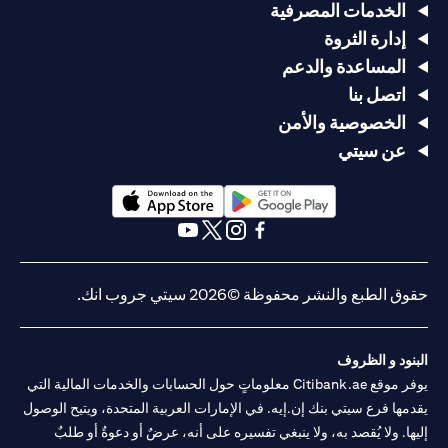
الخدمات المصرفية
إدارة الثروة
المساعدة والدعم
اتصل بنا
الخصوصية والأمن
عن سيتي
(opens in a new tab)
(opens in a new tab)
(opens in a new tab)
(opens in a new tab)
(opens in a new tab)
(opens in a new tab)
حقوق الطبع والنشر محفوظة ©2026 سيتي جروب انك.
البنود و الظروف
يوفر موقع Citibank.ae معلوماتٍ حول الحسابات والخدمات المالية التي
يقدمها فرع سيتي بنك إن.إيه. في الإمارات العربية المتحدة، ويتيح الوصول
إليها. ولا يُقصد به، ولا ينبغي تفسيره على أنه، عرضٌ أو دعوةٌ أو طلبٌ