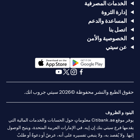
الخدمات المصرفية
إدارة الثروة
المساعدة والدعم
اتصل بنا
الخصوصية والأمن
عن سيتي
(opens in a new tab)
(opens in a new tab)
(opens in a new tab)
(opens in a new tab)
(opens in a new tab)
(opens in a new tab)
حقوق الطبع والنشر محفوظة ©2026 سيتي جروب انك.
البنود و الظروف
يوفر موقع Citibank.ae معلوماتٍ حول الحسابات والخدمات المالية التي
يقدمها فرع سيتي بنك إن.إيه. في الإمارات العربية المتحدة، ويتيح الوصول
إليها. ولا يُقصد به، ولا ينبغي تفسيره على أنه، عرضٌ أو دعوةٌ أو طلبٌ