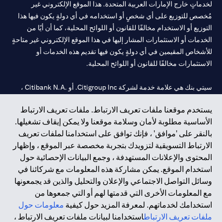
لخدماتٍ خارج الإمارات العربية المتحدة. هذا الموقع الإلكتروني غير
مُخصص للتوزيع على أي شخصٍ أو استخدامه في أي دولةٍ يكون فيها هذا
التوزيع أو الاستخدام مخالفًا للقانون أو اللوائح المحلية، كما أن أيًا من
الخدمات أو الاستثمارات المشار إليها في هذا الموقع الإلكتروني غير متاحةٍ
للأشخاص المقيمين في أي دولةٍ يكون فيها تقديم هذه الخدمات أو
الاستثمارات مخالفًا للقانون أو اللوائح المحلية.
سيتي بنك هي علامة خدمة لشركة Citigroup Inc. أو .Citibank N.A ،
مستخدمة ومسجلة في جميع أنحاء العالم.
يستخدم موقعنا ملفات تعريف الارتباط. ملفات تعريف الارتباط
الأساسية مطلوبة لأمان وسلامة موقعنا ولا يمكن إيقاف تشغيلها.
سيتي بنك إن. إيه. الإمارات مسجل لدى مصرف الإمارات المركزي تحت
بالنقر على 'موافق' ، فإنك توافق على استخدامنا لملفات تعريف
أرقام التراخيص 202563 لفرع الوصل في دبي، 531989 لفرع مول
الارتباط التسويقية لتزويدك بتجربة مخصصة عبر الموقع ، وإظهار
الإمارات في دبي، و
CN-1002019
لفرع أبوظبي. هاتف: 4000 311 04.
المحتوى والإعلانات المستهدفة ، وجمع البيانات الإحصائية حول
فرع سيتي بنك إن إيه - الإمارات العربية المتحدة مرخص من مصرف
استخدام الموقع. يمكن مشاركة هذه المعلومات مع شركائنا في
الإمارات العربية المتحدة المركزي كفرع لبنك أجنبي.
وسائل التواصل الاجتماعي والإعلان والتحليل والذين قد يجمعونها
سيتي بنك إن إيه الإمارات العربية المتحدة مرخص من هيئة الأوراق المالية
مع المعلومات الأخرى التي قدمتها لهم أو التي جمعوها من
والسلع في الإمارات العربية المتحدة ("SCA") للقيام بالنشاط المالي لـ أ)
استخدامك لخدماتهم. لمعرفة المزيد حول كيفية
معلومات حول
الاستشارات المالية والتعريف والترويج بموجب ترخيص رقم
ملفات تعريف الارتباط
استخدامنا لبيانات ملفات تعريف الارتباط ،
20200000097 ب) وسيط تداول في الأسواق الدولية بموجب ترخيص