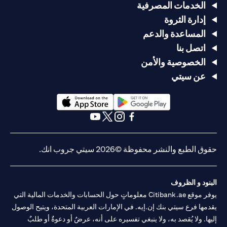
الخدمات المصرفية
إدارة الثروة
المساعدة والدعم
اتصل بنا
الخصوصية والأمن
عن سيتي
(opens in a new tab)
(opens in a new tab)
(opens in a new tab)
(opens in a new tab)
(opens in a new tab)
(opens in a new tab)
حقوق الطبع والنشر محفوظة ©2026 سيتي جروب انك.
البنود و الظروف
يوفر موقع Citibank.ae معلوماتٍ حول الحسابات والخدمات المالية التي
يقدمها فرع سيتي بنك إن.إيه. في الإمارات العربية المتحدة، ويتيح الوصول
إليها. ولا يُقصد به، ولا ينبغي تفسيره على أنه، عرضٌ أو دعوةٌ أو طلبٌ