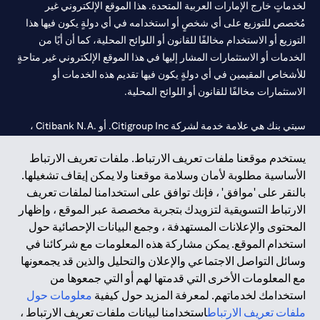
لخدماتٍ خارج الإمارات العربية المتحدة. هذا الموقع الإلكتروني غير
مُخصص للتوزيع على أي شخصٍ أو استخدامه في أي دولةٍ يكون فيها هذا
التوزيع أو الاستخدام مخالفًا للقانون أو اللوائح المحلية، كما أن أيًا من
الخدمات أو الاستثمارات المشار إليها في هذا الموقع الإلكتروني غير متاحةٍ
للأشخاص المقيمين في أي دولةٍ يكون فيها تقديم هذه الخدمات أو
الاستثمارات مخالفًا للقانون أو اللوائح المحلية.
سيتي بنك هي علامة خدمة لشركة Citigroup Inc. أو .Citibank N.A ،
مستخدمة ومسجلة في جميع أنحاء العالم.
يستخدم موقعنا ملفات تعريف الارتباط. ملفات تعريف الارتباط
الأساسية مطلوبة لأمان وسلامة موقعنا ولا يمكن إيقاف تشغيلها.
سيتي بنك إن. إيه. الإمارات مسجل لدى مصرف الإمارات المركزي تحت
بالنقر على 'موافق' ، فإنك توافق على استخدامنا لملفات تعريف
أرقام التراخيص 202563 لفرع الوصل في دبي، 531989 لفرع مول
الارتباط التسويقية لتزويدك بتجربة مخصصة عبر الموقع ، وإظهار
الإمارات في دبي، و
CN-1002019
لفرع أبوظبي. هاتف: 4000 311 04.
المحتوى والإعلانات المستهدفة ، وجمع البيانات الإحصائية حول
فرع سيتي بنك إن إيه - الإمارات العربية المتحدة مرخص من مصرف
استخدام الموقع. يمكن مشاركة هذه المعلومات مع شركائنا في
الإمارات العربية المتحدة المركزي كفرع لبنك أجنبي.
وسائل التواصل الاجتماعي والإعلان والتحليل والذين قد يجمعونها
سيتي بنك إن إيه الإمارات العربية المتحدة مرخص من هيئة الأوراق المالية
مع المعلومات الأخرى التي قدمتها لهم أو التي جمعوها من
والسلع في الإمارات العربية المتحدة ("SCA") للقيام بالنشاط المالي لـ أ)
استخدامك لخدماتهم. لمعرفة المزيد حول كيفية
معلومات حول
الاستشارات المالية والتعريف والترويج بموجب ترخيص رقم
ملفات تعريف الارتباط
استخدامنا لبيانات ملفات تعريف الارتباط ،
20200000097 ب) وسيط تداول في الأسواق الدولية بموجب ترخيص