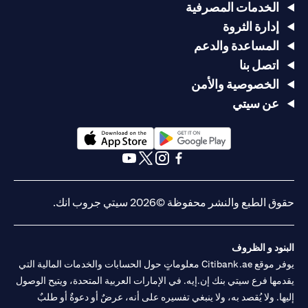
الخدمات المصرفية
إدارة الثروة
المساعدة والدعم
اتصل بنا
الخصوصية والأمن
عن سيتي
opens in a new tab
opens in a new tab
opens in a new tab
opens in a new tab
opens in a new tab
opens in a new tab
حقوق الطبع والنشر محفوظة ©2026 سيتي جروب انك.
البنود و الظروف
يوفر موقع Citibank.ae معلوماتٍ حول الحسابات والخدمات المالية التي
يقدمها فرع سيتي بنك إن.إيه. في الإمارات العربية المتحدة، ويتيح الوصول
إليها. ولا يُقصد به، ولا ينبغي تفسيره على أنه، عرضٌ أو دعوةٌ أو طلبٌ