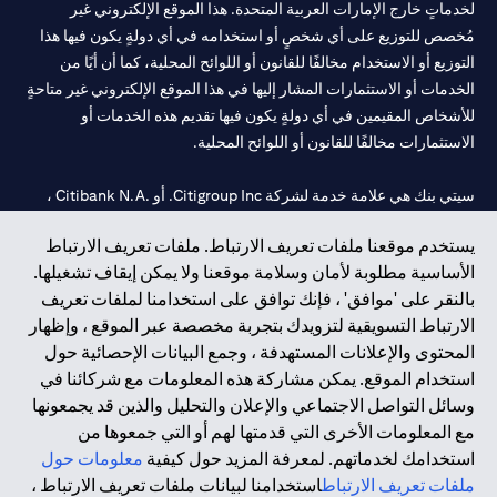
لخدماتٍ خارج الإمارات العربية المتحدة. هذا الموقع الإلكتروني غير
مُخصص للتوزيع على أي شخصٍ أو استخدامه في أي دولةٍ يكون فيها هذا
التوزيع أو الاستخدام مخالفًا للقانون أو اللوائح المحلية، كما أن أيًا من
الخدمات أو الاستثمارات المشار إليها في هذا الموقع الإلكتروني غير متاحةٍ
للأشخاص المقيمين في أي دولةٍ يكون فيها تقديم هذه الخدمات أو
الاستثمارات مخالفًا للقانون أو اللوائح المحلية.
سيتي بنك هي علامة خدمة لشركة Citigroup Inc. أو .Citibank N.A ،
مستخدمة ومسجلة في جميع أنحاء العالم.
يستخدم موقعنا ملفات تعريف الارتباط. ملفات تعريف الارتباط
الأساسية مطلوبة لأمان وسلامة موقعنا ولا يمكن إيقاف تشغيلها.
سيتي بنك إن. إيه. الإمارات مسجل لدى مصرف الإمارات المركزي تحت
بالنقر على 'موافق' ، فإنك توافق على استخدامنا لملفات تعريف
أرقام التراخيص 202563 لفرع الوصل في دبي، 531989 لفرع مول
الارتباط التسويقية لتزويدك بتجربة مخصصة عبر الموقع ، وإظهار
الإمارات في دبي، و CN-1002019 لفرع أبوظبي. هاتف: 4000 311 04.
المحتوى والإعلانات المستهدفة ، وجمع البيانات الإحصائية حول
فرع سيتي بنك إن إيه - الإمارات العربية المتحدة مرخص من مصرف
استخدام الموقع. يمكن مشاركة هذه المعلومات مع شركائنا في
الإمارات العربية المتحدة المركزي كفرع لبنك أجنبي.
وسائل التواصل الاجتماعي والإعلان والتحليل والذين قد يجمعونها
سيتي بنك إن إيه الإمارات العربية المتحدة مرخص من هيئة الأوراق المالية
مع المعلومات الأخرى التي قدمتها لهم أو التي جمعوها من
والسلع في الإمارات العربية المتحدة ("SCA") للقيام بالنشاط المالي لـ أ)
استخدامك لخدماتهم. لمعرفة المزيد حول كيفية
معلومات حول
الاستشارات المالية والتعريف والترويج بموجب ترخيص رقم
ملفات تعريف الارتباط
استخدامنا لبيانات ملفات تعريف الارتباط ،
20200000097 ب) وسيط تداول في الأسواق الدولية بموجب ترخيص