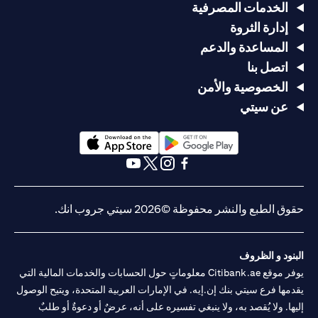
الخدمات المصرفية
إدارة الثروة
المساعدة والدعم
اتصل بنا
الخصوصية والأمن
عن سيتي
(opens in a new tab)
(opens in a new tab)
(opens in a new tab)
(opens in a new tab)
(opens in a new tab)
(opens in a new tab)
حقوق الطبع والنشر محفوظة ©2026 سيتي جروب انك.
البنود و الظروف
يوفر موقع Citibank.ae معلوماتٍ حول الحسابات والخدمات المالية التي
يقدمها فرع سيتي بنك إن.إيه. في الإمارات العربية المتحدة، ويتيح الوصول
إليها. ولا يُقصد به، ولا ينبغي تفسيره على أنه، عرضٌ أو دعوةٌ أو طلبٌ