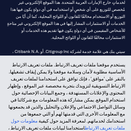
لخدماتٍ خارج الإمارات العربية المتحدة. هذا الموقع الإلكتروني غير
مُخصص للتوزيع على أي شخصٍ أو استخدامه في أي دولةٍ يكون فيها هذا
التوزيع أو الاستخدام مخالفًا للقانون أو اللوائح المحلية، كما أن أيًا من
الخدمات أو الاستثمارات المشار إليها في هذا الموقع الإلكتروني غير متاحةٍ
للأشخاص المقيمين في أي دولةٍ يكون فيها تقديم هذه الخدمات أو
الاستثمارات مخالفًا للقانون أو اللوائح المحلية.
سيتي بنك هي علامة خدمة لشركة Citigroup Inc. أو .Citibank N.A ،
مستخدمة ومسجلة في جميع أنحاء العالم.
يستخدم موقعنا ملفات تعريف الارتباط. ملفات تعريف الارتباط
الأساسية مطلوبة لأمان وسلامة موقعنا ولا يمكن إيقاف تشغيلها.
سيتي بنك إن. إيه. الإمارات مسجل لدى مصرف الإمارات المركزي تحت
بالنقر على 'موافق' ، فإنك توافق على استخدامنا لملفات تعريف
أرقام التراخيص 202563 لفرع الوصل في دبي، 531989 لفرع مول
الارتباط التسويقية لتزويدك بتجربة مخصصة عبر الموقع ، وإظهار
الإمارات في دبي، و
CN-1002019
لفرع أبوظبي. هاتف: 4000 311 04.
المحتوى والإعلانات المستهدفة ، وجمع البيانات الإحصائية حول
فرع سيتي بنك إن إيه - الإمارات العربية المتحدة مرخص من مصرف
استخدام الموقع. يمكن مشاركة هذه المعلومات مع شركائنا في
الإمارات العربية المتحدة المركزي كفرع لبنك أجنبي.
وسائل التواصل الاجتماعي والإعلان والتحليل والذين قد يجمعونها
سيتي بنك إن إيه الإمارات العربية المتحدة مرخص من هيئة الأوراق المالية
مع المعلومات الأخرى التي قدمتها لهم أو التي جمعوها من
والسلع في الإمارات العربية المتحدة ("SCA") للقيام بالنشاط المالي لـ أ)
استخدامك لخدماتهم. لمعرفة المزيد حول كيفية
معلومات حول
الاستشارات المالية والتعريف والترويج بموجب ترخيص رقم
ملفات تعريف الارتباط
استخدامنا لبيانات ملفات تعريف الارتباط ،
20200000097 ب) وسيط تداول في الأسواق الدولية بموجب ترخيص