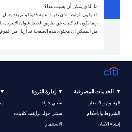
ما الذي يمكن أن يسبب هذا؟
قد يكون الرابط الذي نقرت عليه قديمًا ولم يعد يعمل
ربما تكون قد كتبت عن طريق الخطأ عنوان الإنترنت URL الخطأ في شريط العناوين
من الممكن أن محتوى هذه الصفحة قد أُزيل من الموق
الخدمات المصرفية
إدارة الثروة
(opens in a new tab)
(opens in a new tab)
الرسوم والأسعار
سيتي جولد
مر
(opens in a new tab)
(opens in a new tab)
الشروط والأحكام
سيتي جولد برايفت كلاينت
(opens in a new tab)
(opens in a new tab)
إنشاء الآيبان
الاستثمار