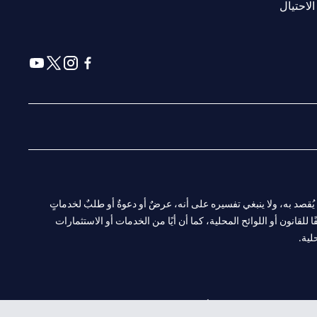
(opens in a new tab)
الاحتيال
(opens in a new tab)
(opens in a new tab)
(opens in a new tab)
(opens in a new tab)
ا. ولا يُقصد به، ولا ينبغي تفسيره على أنه، عرضٌ أو دعوةٌ أو طلبٌ لخدماتٍ
لقانون أو اللوائح المحلية، كما أن أيًا من الخدمات أو الاستثمارات
لية.
CN-1002019
لفرع أبوظبي. هاتف: 4000 311 04.