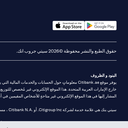
(opens in a new tab)
(opens in a new tab)
حقوق الطبع والنشر محفوظة ©2026 سيتي جروب انك.
البنود و الظروف
يوفر موقع Citibank.ae معلوماتٍ حول الحسابات والخدمات 
خارج الإمارات العربية المتحدة. هذا الموقع الإلكتروني غير مُخصص للتوزيع ع
المشار إليها في هذا الموقع الإلكتروني غير متاحةٍ للأشخاص المقيمين في أي د
سيتي بنك هي علامة خدمة لشركة Citigroup Inc. أو .Citibank N.A ، مستخدمة ومسجلة في جميع أنحاء العالم.
سيتي بنك إن. إيه. الإمارات مسجل لدى مصرف الإمارات المركزي تحت أرقام التراخيص 202563 لفرع الوصل في دبي، 531989 لفرع