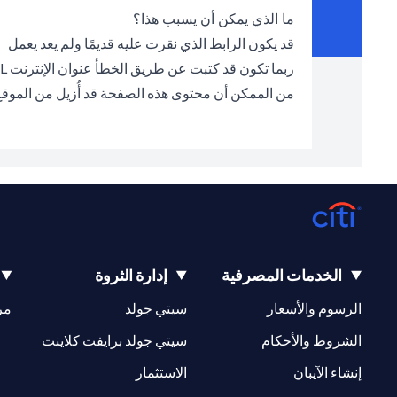
ما الذي يمكن أن يسبب هذا؟
قد يكون الرابط الذي نقرت عليه قديمًا ولم يعد يعمل
ربما تكون قد كتبت عن طريق الخطأ عنوان الإنترنت URL الخطأ في شريط العناوين
من الممكن أن محتوى هذه الصفحة قد أُزيل من الموق
الخدمات المصرفية
إدارة الثروة
(opens in a new tab)
(opens in a new tab)
الرسوم والأسعار
سيتي جولد
مر
(opens in a new tab)
(opens in a new tab)
الشروط والأحكام
سيتي جولد برايفت كلاينت
(opens in a new tab)
(opens in a new tab)
إنشاء الآيبان
الاستثمار