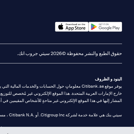
(opens in a new tab)
(opens in a new tab)
حقوق الطبع والنشر محفوظة ©2026 سيتي جروب انك.
البنود و الظروف
يوفر موقع Citibank.ae معلوماتٍ حول الحسابات والخدمات 
خارج الإمارات العربية المتحدة. هذا الموقع الإلكتروني غير مُخصص للتوزيع ع
المشار إليها في هذا الموقع الإلكتروني غير متاحةٍ للأشخاص المقيمين في أي د
سيتي بنك هي علامة خدمة لشركة Citigroup Inc. أو .Citibank N.A ، مستخدمة ومسجلة في جميع أنحاء العالم.
سيتي بنك إن. إيه. الإمارات مسجل لدى مصرف الإمارات المركزي تحت أرقام التراخيص 202563 لفرع الوصل في دبي، 531989 لفرع