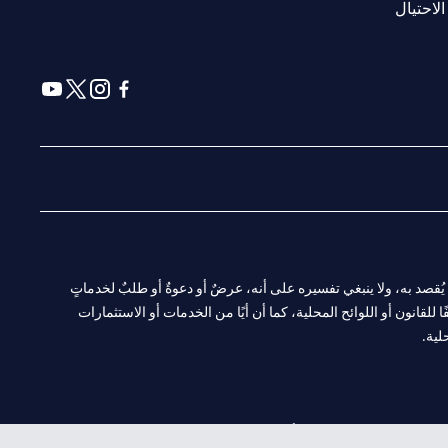
(opens in a new tab)
الاحتيال
(opens in a new tab)
(opens in a new tab)
(opens in a new tab)
(opens in a new tab)
ا. ولا يُقصد به، ولا ينبغي تفسيره على أنه، عرضٌ أو دعوةٌ أو طلبٌ لخدماتٍ
لقانون أو اللوائح المحلية، كما أن أيًا من الخدمات أو الاستثمارات
لية.
CN-1002019
لفرع أبوظبي. هاتف: 4000 311 04.