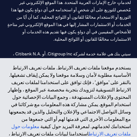
لخدماتٍ خارج الإمارات العربية المتحدة. هذا الموقع الإلكتروني غير
مُخصص للتوزيع على أي شخصٍ أو استخدامه في أي دولةٍ يكون فيها هذا
التوزيع أو الاستخدام مخالفًا للقانون أو اللوائح المحلية، كما أن أيًا من
الخدمات أو الاستثمارات المشار إليها في هذا الموقع الإلكتروني غير متاحةٍ
للأشخاص المقيمين في أي دولةٍ يكون فيها تقديم هذه الخدمات أو
الاستثمارات مخالفًا للقانون أو اللوائح المحلية.
سيتي بنك هي علامة خدمة لشركة Citigroup Inc. أو .Citibank N.A ،
مستخدمة ومسجلة في جميع أنحاء العالم.
يستخدم موقعنا ملفات تعريف الارتباط. ملفات تعريف الارتباط
الأساسية مطلوبة لأمان وسلامة موقعنا ولا يمكن إيقاف تشغيلها.
سيتي بنك إن. إيه. الإمارات مسجل لدى مصرف الإمارات المركزي تحت
بالنقر على 'موافق' ، فإنك توافق على استخدامنا لملفات تعريف
أرقام التراخيص 202563 لفرع الوصل في دبي، 531989 لفرع مول
الارتباط التسويقية لتزويدك بتجربة مخصصة عبر الموقع ، وإظهار
الإمارات في دبي، و
CN-1002019
لفرع أبوظبي. هاتف: 4000 311 04.
المحتوى والإعلانات المستهدفة ، وجمع البيانات الإحصائية حول
فرع سيتي بنك إن إيه - الإمارات العربية المتحدة مرخص من مصرف
استخدام الموقع. يمكن مشاركة هذه المعلومات مع شركائنا في
الإمارات العربية المتحدة المركزي كفرع لبنك أجنبي.
وسائل التواصل الاجتماعي والإعلان والتحليل والذين قد يجمعونها
سيتي بنك إن إيه الإمارات العربية المتحدة مرخص من هيئة الأوراق المالية
مع المعلومات الأخرى التي قدمتها لهم أو التي جمعوها من
والسلع في الإمارات العربية المتحدة ("SCA") للقيام بالنشاط المالي لـ أ)
استخدامك لخدماتهم. لمعرفة المزيد حول كيفية
معلومات حول
الاستشارات المالية والتعريف والترويج بموجب ترخيص رقم
ملفات تعريف الارتباط
استخدامنا لبيانات ملفات تعريف الارتباط ،
20200000097 ب) وسيط تداول في الأسواق الدولية بموجب ترخيص