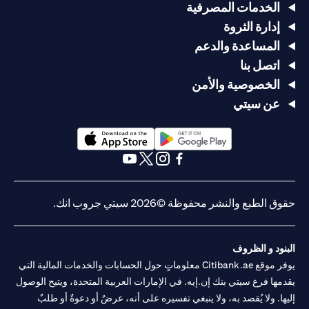
الخدمات المصرفية
إدارة الثروة
المساعدة والدعم
اتصل بنا
الخصوصية والأمن
عن سيتي
(opens in a new tab)
(opens in a new tab)
(opens in a new tab)
(opens in a new tab)
(opens in a new tab)
(opens in a new tab)
حقوق الطبع والنشر محفوظة ©2026 سيتي جروب انك.
البنود و الظروف
يوفر موقع Citibank.ae معلوماتٍ حول الحسابات والخدمات المالية التي
يقدمها فرع سيتي بنك إن.إيه. في الإمارات العربية المتحدة، ويتيح الوصول
إليها. ولا يُقصد به، ولا ينبغي تفسيره على أنه، عرضٌ أو دعوةٌ أو طلبٌ