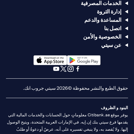
الخدمات المصرفية
إدارة الثروة
المساعدة والدعم
اتصل بنا
الخصوصية والأمن
عن سيتي
(opens in a new tab)
(opens in a new tab)
(opens in a new tab)
(opens in a new tab)
(opens in a new tab)
(opens in a new tab)
حقوق الطبع والنشر محفوظة ©2026 سيتي جروب انك.
البنود و الظروف
يوفر موقع Citibank.ae معلوماتٍ حول الحسابات والخدمات المالية التي
يقدمها فرع سيتي بنك إن.إيه. في الإمارات العربية المتحدة، ويتيح الوصول
إليها. ولا يُقصد به، ولا ينبغي تفسيره على أنه، عرضٌ أو دعوةٌ أو طلبٌ