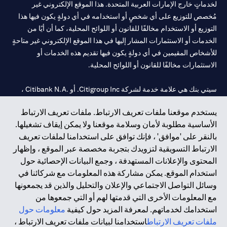
لخدماتٍ خارج الإمارات العربية المتحدة. هذا الموقع الإلكتروني غير
مُخصص للتوزيع على أي شخصٍ أو استخدامه في أي دولةٍ يكون فيها هذا
التوزيع أو الاستخدام مخالفًا للقانون أو اللوائح المحلية، كما أن أيًا من
الخدمات أو الاستثمارات المشار إليها في هذا الموقع الإلكتروني غير متاحةٍ
للأشخاص المقيمين في أي دولةٍ يكون فيها تقديم هذه الخدمات أو
الاستثمارات مخالفًا للقانون أو اللوائح المحلية.
سيتي بنك هي علامة خدمة لشركة Citigroup Inc. أو .Citibank N.A ،
مستخدمة ومسجلة في جميع أنحاء العالم.
يستخدم موقعنا ملفات تعريف الارتباط. ملفات تعريف الارتباط
الأساسية مطلوبة لأمان وسلامة موقعنا ولا يمكن إيقاف تشغيلها.
سيتي بنك إن. إيه. الإمارات مسجل لدى مصرف الإمارات المركزي تحت
بالنقر على 'موافق' ، فإنك توافق على استخدامنا لملفات تعريف
أرقام التراخيص 202563 لفرع الوصل في دبي، 531989 لفرع مول
الارتباط التسويقية لتزويدك بتجربة مخصصة عبر الموقع ، وإظهار
الإمارات في دبي، و
CN-1002019
لفرع أبوظبي. هاتف: 4000 311 04.
المحتوى والإعلانات المستهدفة ، وجمع البيانات الإحصائية حول
فرع سيتي بنك إن إيه - الإمارات العربية المتحدة مرخص من مصرف
استخدام الموقع. يمكن مشاركة هذه المعلومات مع شركائنا في
الإمارات العربية المتحدة المركزي كفرع لبنك أجنبي.
وسائل التواصل الاجتماعي والإعلان والتحليل والذين قد يجمعونها
سيتي بنك إن إيه الإمارات العربية المتحدة مرخص من هيئة الأوراق المالية
مع المعلومات الأخرى التي قدمتها لهم أو التي جمعوها من
والسلع في الإمارات العربية المتحدة ("SCA") للقيام بالنشاط المالي لـ أ)
استخدامك لخدماتهم. لمعرفة المزيد حول كيفية
معلومات حول
الاستشارات المالية والتعريف والترويج بموجب ترخيص رقم
ملفات تعريف الارتباط
استخدامنا لبيانات ملفات تعريف الارتباط ،
20200000097 ب) وسيط تداول في الأسواق الدولية بموجب ترخيص