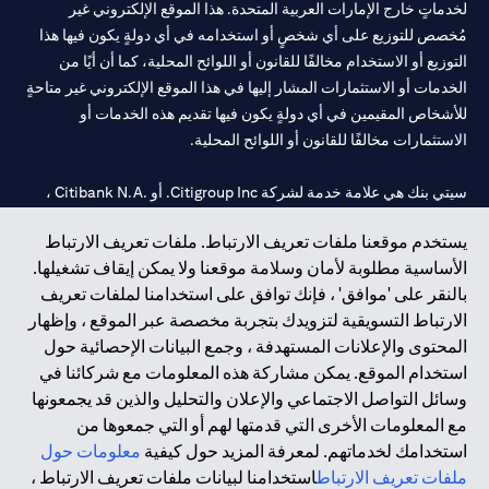
لخدماتٍ خارج الإمارات العربية المتحدة. هذا الموقع الإلكتروني غير
مُخصص للتوزيع على أي شخصٍ أو استخدامه في أي دولةٍ يكون فيها هذا
التوزيع أو الاستخدام مخالفًا للقانون أو اللوائح المحلية، كما أن أيًا من
الخدمات أو الاستثمارات المشار إليها في هذا الموقع الإلكتروني غير متاحةٍ
للأشخاص المقيمين في أي دولةٍ يكون فيها تقديم هذه الخدمات أو
الاستثمارات مخالفًا للقانون أو اللوائح المحلية.
سيتي بنك هي علامة خدمة لشركة Citigroup Inc. أو .Citibank N.A ،
مستخدمة ومسجلة في جميع أنحاء العالم.
يستخدم موقعنا ملفات تعريف الارتباط. ملفات تعريف الارتباط
الأساسية مطلوبة لأمان وسلامة موقعنا ولا يمكن إيقاف تشغيلها.
سيتي بنك إن. إيه. الإمارات مسجل لدى مصرف الإمارات المركزي تحت
بالنقر على 'موافق' ، فإنك توافق على استخدامنا لملفات تعريف
أرقام التراخيص 202563 لفرع الوصل في دبي، 531989 لفرع مول
الارتباط التسويقية لتزويدك بتجربة مخصصة عبر الموقع ، وإظهار
الإمارات في دبي، و
CN-1002019
لفرع أبوظبي. هاتف: 4000 311 04.
المحتوى والإعلانات المستهدفة ، وجمع البيانات الإحصائية حول
فرع سيتي بنك إن إيه - الإمارات العربية المتحدة مرخص من مصرف
استخدام الموقع. يمكن مشاركة هذه المعلومات مع شركائنا في
الإمارات العربية المتحدة المركزي كفرع لبنك أجنبي.
وسائل التواصل الاجتماعي والإعلان والتحليل والذين قد يجمعونها
سيتي بنك إن إيه الإمارات العربية المتحدة مرخص من هيئة الأوراق المالية
مع المعلومات الأخرى التي قدمتها لهم أو التي جمعوها من
والسلع في الإمارات العربية المتحدة ("SCA") للقيام بالنشاط المالي لـ أ)
استخدامك لخدماتهم. لمعرفة المزيد حول كيفية
معلومات حول
الاستشارات المالية والتعريف والترويج بموجب ترخيص رقم
ملفات تعريف الارتباط
استخدامنا لبيانات ملفات تعريف الارتباط ،
20200000097 ب) وسيط تداول في الأسواق الدولية بموجب ترخيص