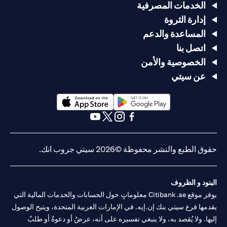
الخدمات المصرفية
إدارة الثروة
المساعدة والدعم
اتصل بنا
الخصوصية والأمن
عن سيتي
(opens in a new tab)
(opens in a new tab)
(opens in a new tab)
(opens in a new tab)
(opens in a new tab)
(opens in a new tab)
حقوق الطبع والنشر محفوظة ©2026 سيتي جروب انك.
البنود و الظروف
يوفر موقع Citibank.ae معلوماتٍ حول الحسابات والخدمات المالية التي
يقدمها فرع سيتي بنك إن.إيه. في الإمارات العربية المتحدة، ويتيح الوصول
إليها. ولا يُقصد به، ولا ينبغي تفسيره على أنه، عرضٌ أو دعوةٌ أو طلبٌ