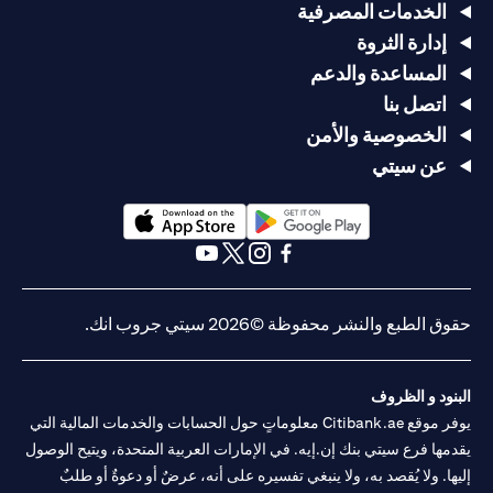
الخدمات المصرفية
إدارة الثروة
المساعدة والدعم
اتصل بنا
الخصوصية والأمن
عن سيتي
opens in a new tab
opens in a new tab
opens in a new tab
opens in a new tab
opens in a new tab
opens in a new tab
حقوق الطبع والنشر محفوظة ©2026 سيتي جروب انك.
البنود و الظروف
يوفر موقع Citibank.ae معلوماتٍ حول الحسابات والخدمات المالية التي
يقدمها فرع سيتي بنك إن.إيه. في الإمارات العربية المتحدة، ويتيح الوصول
إليها. ولا يُقصد به، ولا ينبغي تفسيره على أنه، عرضٌ أو دعوةٌ أو طلبٌ