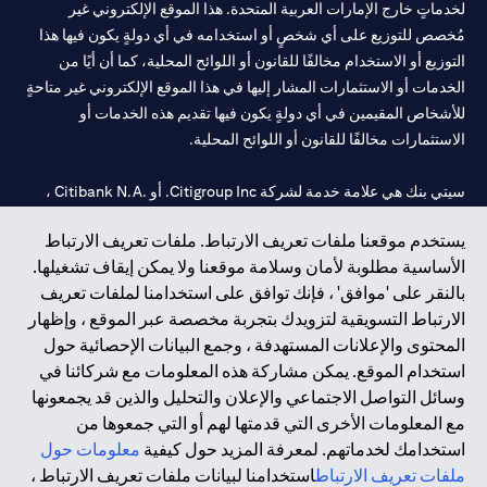
لخدماتٍ خارج الإمارات العربية المتحدة. هذا الموقع الإلكتروني غير
مُخصص للتوزيع على أي شخصٍ أو استخدامه في أي دولةٍ يكون فيها هذا
التوزيع أو الاستخدام مخالفًا للقانون أو اللوائح المحلية، كما أن أيًا من
الخدمات أو الاستثمارات المشار إليها في هذا الموقع الإلكتروني غير متاحةٍ
للأشخاص المقيمين في أي دولةٍ يكون فيها تقديم هذه الخدمات أو
الاستثمارات مخالفًا للقانون أو اللوائح المحلية.
سيتي بنك هي علامة خدمة لشركة Citigroup Inc. أو .Citibank N.A ،
مستخدمة ومسجلة في جميع أنحاء العالم.
يستخدم موقعنا ملفات تعريف الارتباط. ملفات تعريف الارتباط
الأساسية مطلوبة لأمان وسلامة موقعنا ولا يمكن إيقاف تشغيلها.
سيتي بنك إن. إيه. الإمارات مسجل لدى مصرف الإمارات المركزي تحت
بالنقر على 'موافق' ، فإنك توافق على استخدامنا لملفات تعريف
أرقام التراخيص 202563 لفرع الوصل في دبي، 531989 لفرع مول
الارتباط التسويقية لتزويدك بتجربة مخصصة عبر الموقع ، وإظهار
الإمارات في دبي، و CN-1002019 لفرع أبوظبي. هاتف: 4000 311 04.
المحتوى والإعلانات المستهدفة ، وجمع البيانات الإحصائية حول
فرع سيتي بنك إن إيه - الإمارات العربية المتحدة مرخص من مصرف
استخدام الموقع. يمكن مشاركة هذه المعلومات مع شركائنا في
الإمارات العربية المتحدة المركزي كفرع لبنك أجنبي.
وسائل التواصل الاجتماعي والإعلان والتحليل والذين قد يجمعونها
سيتي بنك إن إيه الإمارات العربية المتحدة مرخص من هيئة الأوراق المالية
مع المعلومات الأخرى التي قدمتها لهم أو التي جمعوها من
والسلع في الإمارات العربية المتحدة ("SCA") للقيام بالنشاط المالي لـ أ)
استخدامك لخدماتهم. لمعرفة المزيد حول كيفية
معلومات حول
الاستشارات المالية والتعريف والترويج بموجب ترخيص رقم
ملفات تعريف الارتباط
استخدامنا لبيانات ملفات تعريف الارتباط ،
20200000097 ب) وسيط تداول في الأسواق الدولية بموجب ترخيص