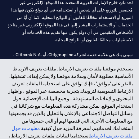
لخدماتٍ خارج الإمارات العربية المتحدة. هذا الموقع الإلكتروني غير
مُخصص للتوزيع على أي شخصٍ أو استخدامه في أي دولةٍ يكون فيها هذا
التوزيع أو الاستخدام مخالفًا للقانون أو اللوائح المحلية، كما أن أيًا من
الخدمات أو الاستثمارات المشار إليها في هذا الموقع الإلكتروني غير متاحةٍ
للأشخاص المقيمين في أي دولةٍ يكون فيها تقديم هذه الخدمات أو
الاستثمارات مخالفًا للقانون أو اللوائح المحلية.
سيتي بنك هي علامة خدمة لشركة Citigroup Inc. أو .Citibank N.A ،
مستخدمة ومسجلة في جميع أنحاء العالم.
يستخدم موقعنا ملفات تعريف الارتباط. ملفات تعريف الارتباط
الأساسية مطلوبة لأمان وسلامة موقعنا ولا يمكن إيقاف تشغيلها.
سيتي بنك إن. إيه. الإمارات مسجل لدى مصرف الإمارات المركزي تحت
بالنقر على 'موافق' ، فإنك توافق على استخدامنا لملفات تعريف
أرقام التراخيص 202563 لفرع الوصل في دبي، 531989 لفرع مول
الارتباط التسويقية لتزويدك بتجربة مخصصة عبر الموقع ، وإظهار
الإمارات في دبي، و
CN-1002019
لفرع أبوظبي. هاتف: 4000 311 04.
المحتوى والإعلانات المستهدفة ، وجمع البيانات الإحصائية حول
فرع سيتي بنك إن إيه - الإمارات العربية المتحدة مرخص من مصرف
استخدام الموقع. يمكن مشاركة هذه المعلومات مع شركائنا في
الإمارات العربية المتحدة المركزي كفرع لبنك أجنبي.
وسائل التواصل الاجتماعي والإعلان والتحليل والذين قد يجمعونها
سيتي بنك إن إيه الإمارات العربية المتحدة مرخص من هيئة الأوراق المالية
مع المعلومات الأخرى التي قدمتها لهم أو التي جمعوها من
والسلع في الإمارات العربية المتحدة ("SCA") للقيام بالنشاط المالي لـ أ)
استخدامك لخدماتهم. لمعرفة المزيد حول كيفية
معلومات حول
الاستشارات المالية والتعريف والترويج بموجب ترخيص رقم
ملفات تعريف الارتباط
استخدامنا لبيانات ملفات تعريف الارتباط ،
20200000097 ب) وسيط تداول في الأسواق الدولية بموجب ترخيص