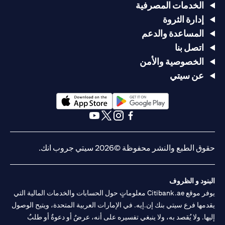
الخدمات المصرفية
إدارة الثروة
المساعدة والدعم
اتصل بنا
الخصوصية والأمن
عن سيتي
(opens in a new tab)
(opens in a new tab)
(opens in a new tab)
(opens in a new tab)
(opens in a new tab)
(opens in a new tab)
حقوق الطبع والنشر محفوظة ©2026 سيتي جروب انك.
البنود و الظروف
يوفر موقع Citibank.ae معلوماتٍ حول الحسابات والخدمات المالية التي
يقدمها فرع سيتي بنك إن.إيه. في الإمارات العربية المتحدة، ويتيح الوصول
إليها. ولا يُقصد به، ولا ينبغي تفسيره على أنه، عرضٌ أو دعوةٌ أو طلبٌ