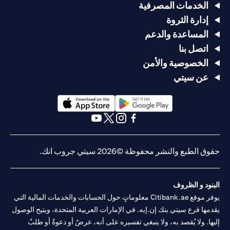
الخدمات المصرفية
إدارة الثروة
المساعدة والدعم
اتصل بنا
الخصوصية والأمن
عن سيتي
(opens in a new tab)
(opens in a new tab)
(opens in a new tab)
(opens in a new tab)
(opens in a new tab)
(opens in a new tab)
حقوق الطبع والنشر محفوظة ©2026 سيتي جروب انك.
البنود و الظروف
يوفر موقع Citibank.ae معلوماتٍ حول الحسابات والخدمات المالية التي
يقدمها فرع سيتي بنك إن.إيه. في الإمارات العربية المتحدة، ويتيح الوصول
إليها. ولا يُقصد به، ولا ينبغي تفسيره على أنه، عرضٌ أو دعوةٌ أو طلبٌ