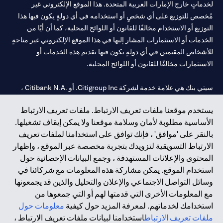
لخدماتٍ خارج الإمارات العربية المتحدة. هذا الموقع الإلكتروني غير
مُخصص للتوزيع على أي شخصٍ أو استخدامه في أي دولةٍ يكون فيها هذا
التوزيع أو الاستخدام مخالفًا للقانون أو اللوائح المحلية، كما أن أيًا من
الخدمات أو الاستثمارات المشار إليها في هذا الموقع الإلكتروني غير متاحةٍ
للأشخاص المقيمين في أي دولةٍ يكون فيها تقديم هذه الخدمات أو
الاستثمارات مخالفًا للقانون أو اللوائح المحلية.
سيتي بنك هي علامة خدمة لشركة Citigroup Inc. أو .Citibank N.A ،
مستخدمة ومسجلة في جميع أنحاء العالم.
يستخدم موقعنا ملفات تعريف الارتباط. ملفات تعريف الارتباط
الأساسية مطلوبة لأمان وسلامة موقعنا ولا يمكن إيقاف تشغيلها.
سيتي بنك إن. إيه. الإمارات مسجل لدى مصرف الإمارات المركزي تحت
بالنقر على 'موافق' ، فإنك توافق على استخدامنا لملفات تعريف
أرقام التراخيص 202563 لفرع الوصل في دبي، 531989 لفرع مول
الارتباط التسويقية لتزويدك بتجربة مخصصة عبر الموقع ، وإظهار
الإمارات في دبي، و
CN-1002019
لفرع أبوظبي. هاتف: 4000 311 04.
المحتوى والإعلانات المستهدفة ، وجمع البيانات الإحصائية حول
فرع سيتي بنك إن إيه - الإمارات العربية المتحدة مرخص من مصرف
استخدام الموقع. يمكن مشاركة هذه المعلومات مع شركائنا في
الإمارات العربية المتحدة المركزي كفرع لبنك أجنبي.
وسائل التواصل الاجتماعي والإعلان والتحليل والذين قد يجمعونها
سيتي بنك إن إيه الإمارات العربية المتحدة مرخص من هيئة الأوراق المالية
مع المعلومات الأخرى التي قدمتها لهم أو التي جمعوها من
والسلع في الإمارات العربية المتحدة ("SCA") للقيام بالنشاط المالي لـ أ)
استخدامك لخدماتهم. لمعرفة المزيد حول كيفية
معلومات حول
الاستشارات المالية والتعريف والترويج بموجب ترخيص رقم
ملفات تعريف الارتباط
استخدامنا لبيانات ملفات تعريف الارتباط ،
20200000097 ب) وسيط تداول في الأسواق الدولية بموجب ترخيص