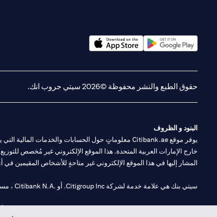
(opens in a new tab)
(opens in a new tab)
حقوق الطبع والنشر محفوظة ©2026 سيتي جروب انك.
البنود و الظروف
يوفر موقع Citibank.ae معلوماتٍ حول الحسابات والخدمات 
خارج الإمارات العربية المتحدة. هذا الموقع الإلكتروني غير مُخصص للتوزيع ع
المشار إليها في هذا الموقع الإلكتروني غير متاحةٍ للأشخاص المقيمين في أي د
سيتي بنك هي علامة خدمة لشركة Citigroup Inc. أو .Citibank N.A ، مستخدمة ومسجلة في جميع أنحاء العالم.
سيتي بنك إن. إيه. الإمارات مسجل لدى مصرف الإمارات المركزي تحت أرقام التراخيص 202563 لفرع الوصل في دبي، 531989 لفرع