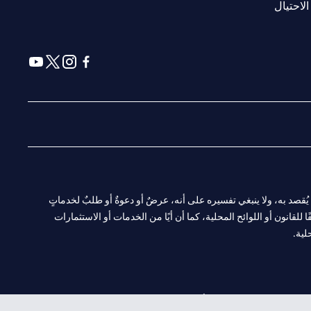
(opens in a new tab)
الاحتيال
(opens in a new tab)
(opens in a new tab)
(opens in a new tab)
(opens in a new tab)
ا. ولا يُقصد به، ولا ينبغي تفسيره على أنه، عرضٌ أو دعوةٌ أو طلبٌ لخدماتٍ
لقانون أو اللوائح المحلية، كما أن أيًا من الخدمات أو الاستثمارات
لية.
CN-1002019
لفرع أبوظبي. هاتف: 4000 311 04.