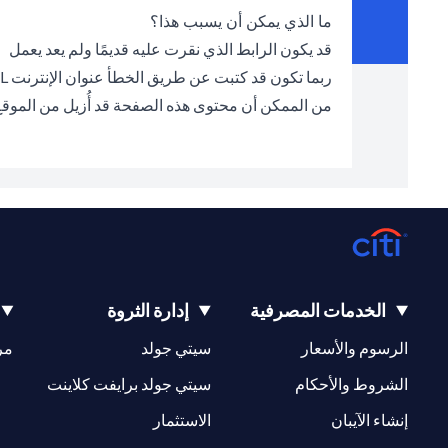
ما الذي يمكن أن يسبب هذا؟
قد يكون الرابط الذي نقرت عليه قديمًا ولم يعد يعمل
ربما تكون قد كتبت عن طريق الخطأ عنوان الإنترنت URL الخطأ في شريط العناوين
من الممكن أن محتوى هذه الصفحة قد أُزيل من الموق
الخدمات المصرفية
إدارة الثروة
(opens in a new tab)
(opens in a new tab)
الرسوم والأسعار
سيتي جولد
مر
(opens in a new tab)
(opens in a new tab)
الشروط والأحكام
سيتي جولد برايفت كلاينت
(opens in a new tab)
(opens in a new tab)
إنشاء الآيبان
الاستثمار