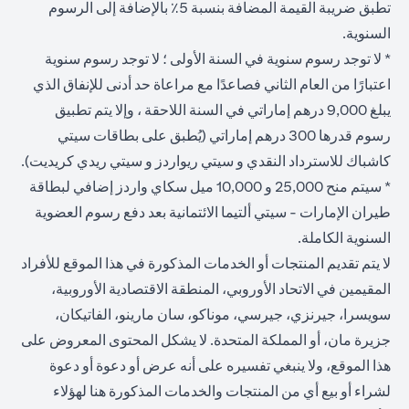
تطبق ضريبة القيمة المضافة بنسبة 5٪ بالإضافة إلى الرسوم
السنوية.
* لا توجد رسوم سنوية في السنة الأولى ؛ لا توجد رسوم سنوية
اعتبارًا من العام الثاني فصاعدًا مع مراعاة حد أدنى للإنفاق الذي
يبلغ 9,000 درهم إماراتي في السنة اللاحقة ، وإلا يتم تطبيق
رسوم قدرها 300 درهم إماراتي (يُطبق على بطاقات سيتي
كاشباك للاسترداد النقدي و سيتي ريواردز و سيتي ريدي كريديت).
* سيتم منح 25,000 و 10,000 ميل سكاي واردز إضافي لبطاقة
طيران الإمارات - سيتي ألتيما الائتمانية بعد دفع رسوم العضوية
السنوية الكاملة.
لا يتم تقديم المنتجات أو الخدمات المذكورة في هذا الموقع للأفراد
المقيمين في الاتحاد الأوروبي، المنطقة الاقتصادية الأوروبية،
سويسرا، جيرنزي، جيرسي، موناكو، سان مارينو، الفاتيكان،
جزيرة مان، أو المملكة المتحدة. لا يشكل المحتوى المعروض على
هذا الموقع، ولا ينبغي تفسيره على أنه عرض أو دعوة أو دعوة
لشراء أو بيع أي من المنتجات والخدمات المذكورة هنا لهؤلاء