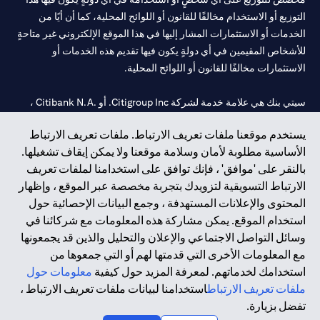
التوزيع أو الاستخدام مخالفًا للقانون أو اللوائح المحلية، كما أن أيًا من
الخدمات أو الاستثمارات المشار إليها في هذا الموقع الإلكتروني غير متاحةٍ
للأشخاص المقيمين في أي دولةٍ يكون فيها تقديم هذه الخدمات أو
الاستثمارات مخالفًا للقانون أو اللوائح المحلية.
سيتي بنك هي علامة خدمة لشركة Citigroup Inc. أو .Citibank N.A ،
مستخدمة ومسجلة في جميع أنحاء العالم.
يستخدم موقعنا ملفات تعريف الارتباط. ملفات تعريف الارتباط
الأساسية مطلوبة لأمان وسلامة موقعنا ولا يمكن إيقاف تشغيلها.
سيتي بنك إن. إيه. الإمارات مسجل لدى مصرف الإمارات المركزي تحت
بالنقر على 'موافق' ، فإنك توافق على استخدامنا لملفات تعريف
أرقام التراخيص 202563 لفرع الوصل في دبي، 531989 لفرع مول
الارتباط التسويقية لتزويدك بتجربة مخصصة عبر الموقع ، وإظهار
الإمارات في دبي، و CN-1002019 لفرع أبوظبي. هاتف: 4000 311 04.
المحتوى والإعلانات المستهدفة ، وجمع البيانات الإحصائية حول
فرع سيتي بنك إن إيه - الإمارات العربية المتحدة مرخص من مصرف
استخدام الموقع. يمكن مشاركة هذه المعلومات مع شركائنا في
الإمارات العربية المتحدة المركزي كفرع لبنك أجنبي.
وسائل التواصل الاجتماعي والإعلان والتحليل والذين قد يجمعونها
سيتي بنك إن إيه الإمارات العربية المتحدة مرخص من هيئة الأوراق المالية
مع المعلومات الأخرى التي قدمتها لهم أو التي جمعوها من
والسلع في الإمارات العربية المتحدة ("SCA") للقيام بالنشاط المالي لـ أ)
استخدامك لخدماتهم. لمعرفة المزيد حول كيفية
معلومات حول
الاستشارات المالية والتعريف والترويج بموجب ترخيص رقم
ملفات تعريف الارتباط
استخدامنا لبيانات ملفات تعريف الارتباط ،
20200000097 ب) وسيط تداول في الأسواق الدولية بموجب ترخيص
تفضل بزيارة.
رقم 20200000198 ج) إدارة المحافظ بموجب ترخيص رقم