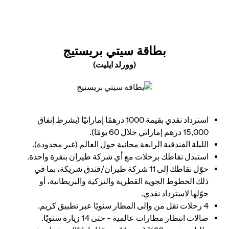
 NEW TAB
بطاقة سيتي بريستيج
(وورلد ايليت)
opens in a new tab
استرداد نقدي بقيمة 1000 درهمًا إماراتيًا (بشرط إنفاق
15,000 درهم إماراتي خلال 60 يومًا).
الليلة الفندقية الرابعة مجانية حول العالم (غير محدودة).
استبدل نقاطك برحلات مع أي شركة طيران بنقرة واحدة.
حوّل نقاطك إلى 11 شركة طيران/فندق شريكة، بما في
ذلك الخطوط الجوية القطرية والتركية والبريطانية، أو
حوّلها لاسترداد نقدي.
4 رحلات نقل من وإلى المطار سنويًا عبر تطبيق كريم.
صالات انتظار مطارات عالمية - حتى 14 زيارة سنويًا.