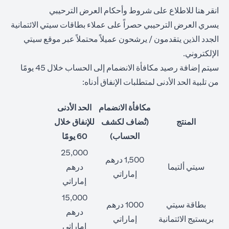
opens in a new tab
انقر هنا
للاطلاع على شروط وأحكام العرض الترحيبي
يسري العرض الترحيبي حصراً على عملاء بطاقات سيتي الائتمانية
الجدد الذين يتقدمون / يرشحون عميلاً محتملاً عبر موقع سيتي
الإلكتروني.
سيتم إضافة رصيد مكافأة الانضمام إلى الحساب خلال 45 يومًا
من تلبية الحد الأدنى لمتطلبات الإنفاق أدناه:
مكافأة الانضمام
الحد الأدنى
المنتج
(تُضاف لكشف
للإنفاق خلال
الحساب)
60 يومًا
25,000
1,500 درهم
سيتي ألتيما
درهم
إماراتي
إماراتي
15,000
بطاقة سيتي
1000 درهم
درهم
بريستيج الائتمانية
إماراتي
إماراتي