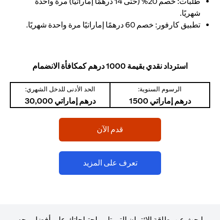
طلبات: خصم 20% (حتى 14 درهمًا إماراتيًا) مرة واحدة
شهريًا.
تطبيق كارفور: خصم 60 درهمًا إماراتيًا مرة واحدة شهريًا.
استرداد نقدي بقيمة 1000 درهم كمكافأة الانضمام
الرسوم السنوية:
الحد الأدنى للدخل الشهري:
درهم إماراتي 1500
درهم إماراتي 30,000
opens in a new tab
قدم الآن
opens in a new tab
تعرف على المزيد
ابحث عن بطاقة الائتمان التي تلبي احتياجاتك على أفضل وجه