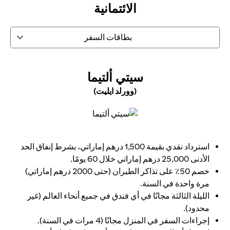
الائتمانية
بطاقات السفر
N A NEW TAB
سيتي ألتيما
(وورلد ايليت)
opens in a new tab
استرداد نقدي بقيمة 1,500 درهم إماراتي، بشرط إنفاق الحد
الأدنى 25,000 درهم إماراتي خلال 60 يومًا.
خصم 50٪ على تذاكر الطيران (حتى 2000 درهم إماراتي)
مرة واحدة في السنة.
الليلة الثالثة مجانًا في أي فندق في جميع أنحاء العالم (غير
محدود).
إجراءات السفر في المنزل مجانًا (4 مرات في السنة).