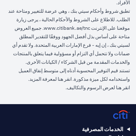
الأفراد.
تطبق شروط وأحكام سيتي بنك ، وهي عرضة للتغيير ومتاحة عند
الطلب. للاطلاع على الشروط والأحكام الحالية ، يرجى زيارة
opens in a new tab
موقعنا على الإنترنت
www.citibank.ae/tnc
. جميع العروض
متاحة على أساس بذل أفضل الجهود ووفقًا للتقدير المطلق
لسيتي بنك ، إن إيه - فرع الإمارات العربية المتحدة. ولا تقدم أي
ضمانات ولا تتحمل أي التزام أو مسؤولية فيما يتعلق بالمنتجات
والخدمات المقدمة من قبل الشركاء / الكيانات الأخرى.
تستند قيم التوفير المحسوبة أدناه إلى متوسط إنفاق العميل
opens in a new tab
واستخدامه لكل ميزة مذكورة.
انقر هنا
لمعرفة المزيد.
opens in a new tab
انقر
هنا
لعرض الرسوم والتكاليف.
الخدمات المصرفية