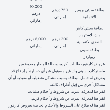
10,000
بطاقة سيتي بريمير
750 درهم
درهم
الائتمانية
إماراتي
إماراتي
بطاقة سيتي كاش
باك للاسترداد
300 درهم
6,000 درهم
النقدي الائتمانية
إماراتي
إماراتي
بطاقة سيتي
ريواردز
عروض كارفور، طلبات، كريم، وصالة المطار مقدمة من
ماستركارد. سيتي بنك غير مسؤول عن أي خسارة أو إزعاج قد
يتعرض له حامل البطاقة بسبب مشاكل تشغيلية أو تنفيذية أو أي
مشاكل أخرى من قِبل أطراف ثالثة.
opens in a new tab
انقر
هنا
لمعرفة المزيد عن شروط و أحكام طلبات.
opens in a new tab
انقر
هنا
لمعرفة المزيد عن شروط و أحكام كريم.
opens in a new tab
انقر
هنا
للاطلاع على الشروط والأحكام الخاصة بعروض كارفور.