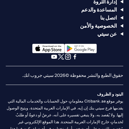
إدارة الثروة
المساعدة والدعم
اتصل بنا
الخصوصية والأمن
عن سيتي
opens in a new tab
opens in a new tab
opens in a new tab
opens in a new tab
opens in a new tab
opens in a new tab
حقوق الطبع والنشر محفوظة ©2026 سيتي جروب انك.
البنود و الظروف
يوفر موقع Citibank.ae معلوماتٍ حول الحسابات والخدمات المالية التي
يقدمها فرع سيتي بنك إن.إيه. في الإمارات العربية المتحدة، ويتيح الوصول
إليها. ولا يُقصد به، ولا ينبغي تفسيره على أنه، عرضٌ أو دعوةٌ أو طلبٌ
لخدماتٍ خارج الإمارات العربية المتحدة. هذا الموقع الإلكتروني غير
مُخصص للتوزيع على أي شخصٍ أو استخدامه في أي دولةٍ يكون فيها هذا