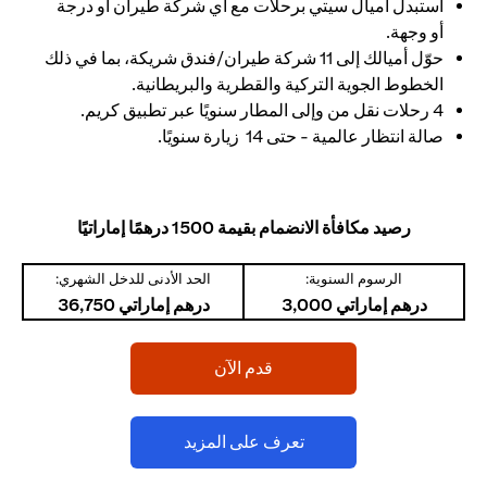
استبدل أميال سيتي برحلات مع أي شركة طيران أو درجة
أو وجهة.
حوّل أميالك إلى 11 شركة طيران/فندق شريكة، بما في ذلك
الخطوط الجوية التركية والقطرية والبريطانية.
4 رحلات نقل من وإلى المطار سنويًا عبر تطبيق كريم.
صالة انتظار عالمية - حتى 14 زيارة سنويًا.
رصيد مكافأة الانضمام بقيمة 1500 درهمًا إماراتيًا
الرسوم السنوية:
الحد الأدنى للدخل الشهري:
درهم إماراتي 3,000
درهم إماراتي 36,750
opens in a new tab
قدم الآن
opens in a new tab
تعرف على المزيد