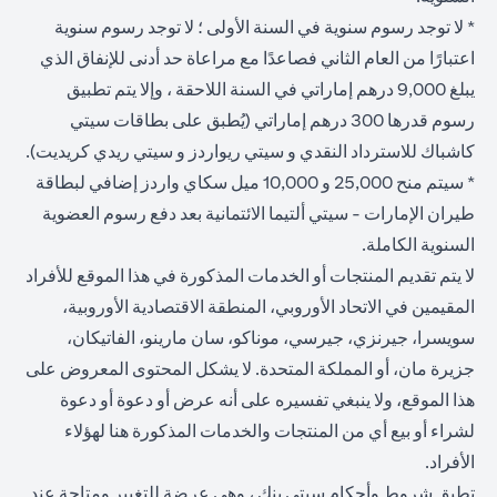
* لا توجد رسوم سنوية في السنة الأولى ؛ لا توجد رسوم سنوية
اعتبارًا من العام الثاني فصاعدًا مع مراعاة حد أدنى للإنفاق الذي
يبلغ 9,000 درهم إماراتي في السنة اللاحقة ، وإلا يتم تطبيق
رسوم قدرها 300 درهم إماراتي (يُطبق على بطاقات سيتي
كاشباك للاسترداد النقدي و سيتي ريواردز و سيتي ريدي كريديت).
* سيتم منح 25,000 و 10,000 ميل سكاي واردز إضافي لبطاقة
طيران الإمارات - سيتي ألتيما الائتمانية بعد دفع رسوم العضوية
السنوية الكاملة.
لا يتم تقديم المنتجات أو الخدمات المذكورة في هذا الموقع للأفراد
المقيمين في الاتحاد الأوروبي، المنطقة الاقتصادية الأوروبية،
سويسرا، جيرنزي، جيرسي، موناكو، سان مارينو، الفاتيكان،
جزيرة مان، أو المملكة المتحدة. لا يشكل المحتوى المعروض على
هذا الموقع، ولا ينبغي تفسيره على أنه عرض أو دعوة أو دعوة
لشراء أو بيع أي من المنتجات والخدمات المذكورة هنا لهؤلاء
الأفراد.
تطبق شروط وأحكام سيتي بنك ، وهي عرضة للتغيير ومتاحة عند