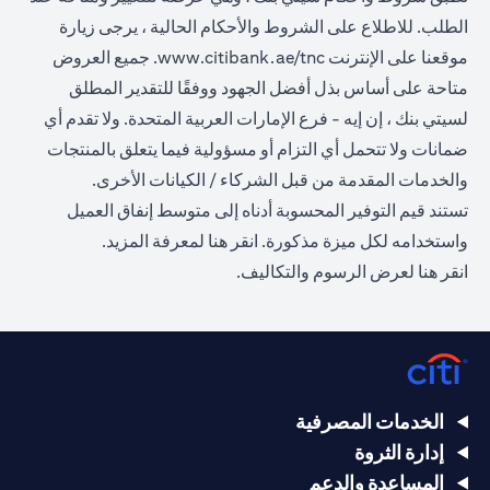
الطلب. للاطلاع على الشروط والأحكام الحالية ، يرجى زيارة
(opens in a new tab)
موقعنا على الإنترنت
www.citibank.ae/tnc
. جميع العروض
متاحة على أساس بذل أفضل الجهود ووفقًا للتقدير المطلق
لسيتي بنك ، إن إيه - فرع الإمارات العربية المتحدة. ولا تقدم أي
ضمانات ولا تتحمل أي التزام أو مسؤولية فيما يتعلق بالمنتجات
والخدمات المقدمة من قبل الشركاء / الكيانات الأخرى.
تستند قيم التوفير المحسوبة أدناه إلى متوسط إنفاق العميل
(opens in a new tab)
واستخدامه لكل ميزة مذكورة.
انقر هنا
لمعرفة المزيد.
(opens in a new tab)
انقر
هنا
لعرض الرسوم والتكاليف.
الخدمات المصرفية
إدارة الثروة
المساعدة والدعم