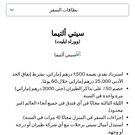
بطاقات السفر
(OPENS IN A NEW TAB)
سيتي ألتيما
(وورلد ايليت)
(opens in a new tab)
استرداد نقدي بقيمة 1,500 درهم إماراتي، بشرط إنفاق الحد
الأدنى 25,000 درهم إماراتي خلال 60 يومًا.
خصم 50٪ على تذاكر الطيران (حتى 2000 درهم إماراتي)
مرة واحدة في السنة.
الليلة الثالثة مجانًا في أي فندق في جميع أنحاء العالم (غير
محدود).
إجراءات السفر في المنزل مجانًا (4 مرات في السنة).
استبدل أميال سيتي برحلات مع أي شركة طيران أو درجة
أو وجهة.