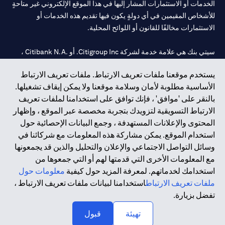
الخدمات أو الاستثمارات المشار إليها في هذا الموقع الإلكتروني غير متاحةٍ
للأشخاص المقيمين في أي دولةٍ يكون فيها تقديم هذه الخدمات أو
الاستثمارات مخالفًا للقانون أو اللوائح المحلية.
سيتي بنك هي علامة خدمة لشركة Citigroup Inc. أو .Citibank N.A ،
مستخدمة ومسجلة في جميع أنحاء العالم.
يستخدم موقعنا ملفات تعريف الارتباط. ملفات تعريف الارتباط
الأساسية مطلوبة لأمان وسلامة موقعنا ولا يمكن إيقاف تشغيلها.
سيتي بنك إن. إيه. الإمارات مسجل لدى مصرف الإمارات المركزي تحت
بالنقر على 'موافق' ، فإنك توافق على استخدامنا لملفات تعريف
أرقام التراخيص 202563 لفرع الوصل في دبي، 531989 لفرع مول
الارتباط التسويقية لتزويدك بتجربة مخصصة عبر الموقع ، وإظهار
الإمارات في دبي، و
CN-1002019
لفرع أبوظبي. هاتف: 4000 311 04.
المحتوى والإعلانات المستهدفة ، وجمع البيانات الإحصائية حول
فرع سيتي بنك إن إيه - الإمارات العربية المتحدة مرخص من مصرف
استخدام الموقع. يمكن مشاركة هذه المعلومات مع شركائنا في
الإمارات العربية المتحدة المركزي كفرع لبنك أجنبي.
وسائل التواصل الاجتماعي والإعلان والتحليل والذين قد يجمعونها
سيتي بنك إن إيه الإمارات العربية المتحدة مرخص من هيئة الأوراق المالية
مع المعلومات الأخرى التي قدمتها لهم أو التي جمعوها من
والسلع في الإمارات العربية المتحدة ("SCA") للقيام بالنشاط المالي لـ أ)
استخدامك لخدماتهم. لمعرفة المزيد حول كيفية
معلومات حول
الاستشارات المالية والتعريف والترويج بموجب ترخيص رقم
ملفات تعريف الارتباط
استخدامنا لبيانات ملفات تعريف الارتباط ،
20200000097 ب) وسيط تداول في الأسواق الدولية بموجب ترخيص
تفضل بزيارة.
رقم 20200000198 ج) إدارة المحافظ بموجب ترخيص رقم
20200000240 د) الحفظ بموجب ترخيص رقم 602003.
تهيئة
قبول
حقوق الطبع والنشر محفوظة ©2026 سيتي جروب انك.