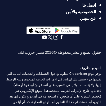
اتصل بنا
الخصوصية والأمن
عن سيتي
(opens in a new tab)
(opens in a new tab)
(opens in a new tab)
(opens in a new tab)
(opens in a new tab)
(opens in a new tab)
حقوق الطبع والنشر محفوظة ©2026 سيتي جروب انك.
البنود و الظروف
يوفر موقع Citibank.ae معلوماتٍ حول الحسابات والخدمات المالية التي
يقدمها فرع سيتي بنك إن.إيه. في الإمارات العربية المتحدة، ويتيح الوصول
إليها. ولا يُقصد به، ولا ينبغي تفسيره على أنه، عرضٌ أو دعوةٌ أو طلبٌ
لخدماتٍ خارج الإمارات العربية المتحدة. هذا الموقع الإلكتروني غير
مُخصص للتوزيع على أي شخصٍ أو استخدامه في أي دولةٍ يكون فيها هذا
التوزيع أو الاستخدام مخالفًا للقانون أو اللوائح المحلية، كما أن أيًا من