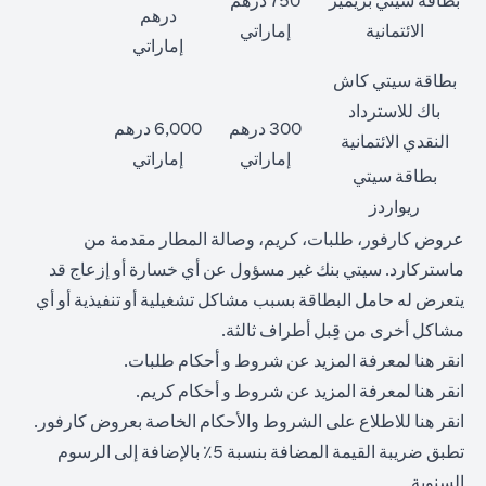
بطاقة سيتي بريمير
750 درهم
درهم
الائتمانية
إماراتي
إماراتي
بطاقة سيتي كاش
باك للاسترداد
300 درهم
6,000 درهم
النقدي الائتمانية
إماراتي
إماراتي
بطاقة سيتي
ريواردز
عروض كارفور، طلبات، كريم، وصالة المطار مقدمة من
ماستركارد. سيتي بنك غير مسؤول عن أي خسارة أو إزعاج قد
يتعرض له حامل البطاقة بسبب مشاكل تشغيلية أو تنفيذية أو أي
مشاكل أخرى من قِبل أطراف ثالثة.
(opens in a new tab)
انقر
هنا
لمعرفة المزيد عن شروط و أحكام طلبات.
(opens in a new tab)
انقر
هنا
لمعرفة المزيد عن شروط و أحكام كريم.
(opens in a new tab)
انقر
هنا
للاطلاع على الشروط والأحكام الخاصة بعروض كارفور.
تطبق ضريبة القيمة المضافة بنسبة 5٪ بالإضافة إلى الرسوم
السنوية.