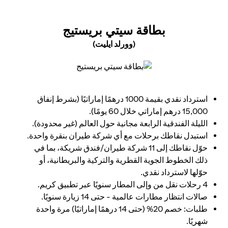
(OPENS IN A NEW TAB)
بطاقة سيتي بريستيج
(وورلد ايليت)
(opens in a new tab)
استرداد نقدي بقيمة 1000 درهمًا إماراتيًا (بشرط إنفاق
15,000 درهم إماراتي خلال 60 يومًا).
الليلة الفندقية الرابعة مجانية حول العالم (غير محدودة).
استبدل نقاطك برحلات مع أي شركة طيران بنقرة واحدة.
حوّل نقاطك إلى 11 شركة طيران/فندق شريكة، بما في
ذلك الخطوط الجوية القطرية والتركية والبريطانية، أو
حوّلها لاسترداد نقدي.
4 رحلات نقل من وإلى المطار سنويًا عبر تطبيق كريم.
صالات انتظار مطارات عالمية - حتى 14 زيارة سنويًا.
طلبات: خصم 20% (حتى 14 درهمًا إماراتيًا) مرة واحدة
شهريًا.