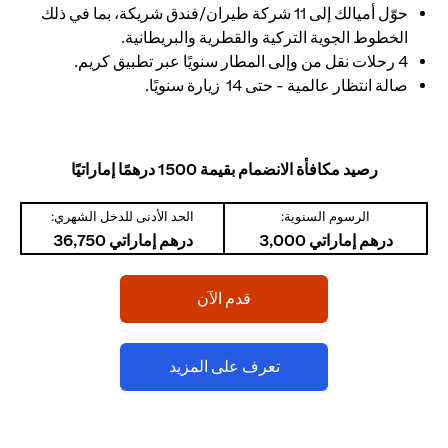
حوّل أميالك إلى 11 شركة طيران/فندق شريكة، بما في ذلك
الخطوط الجوية التركية والقطرية والبريطانية.
4 رحلات نقل من وإلى المطار سنويًا عبر تطبيق كريم.
صالة انتظار عالمية - حتى 14 زيارة سنويًا.
رصيد مكافأة الانضمام بقيمة 1500 درهمًا إماراتيًا
الرسوم السنوية:
الحد الأدنى للدخل الشهري:
درهم إماراتي 3,000
درهم إماراتي 36,750
(opens in a new tab)
قدم الآن
(opens in a new tab)
تعرف على المزيد