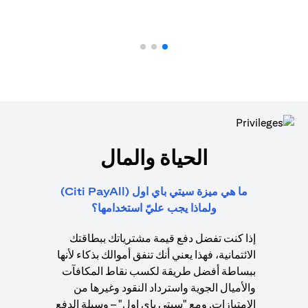
الحياة والمال
ما هي ميزة سيتي باي اول (Citi PayAll)
ولماذا يجب عليّ استخدامها؟
إذا كنت تفضل دفع قيمة مشترياتك ببطاقتك
الائتمانية، فهذا يعني أنك تنفق أموالك بذكاء لأنها
ببساطة أفضل طريقة لكسب نقاط المكافآت
والأميال الجوية واسترداد النقود وغيرها من
الامتيازات. ومع "سيتي باي اول" – وسيلة الدفع