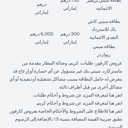
بطاقة سيتي بريمير
750 درهم
درهم
الائتمانية
إماراتي
إماراتي
بطاقة سيتي كاش
باك للاسترداد
300 درهم
6,000 درهم
النقدي الائتمانية
إماراتي
إماراتي
بطاقة سيتي
ريواردز
عروض كارفور، طلبات، كريم، وصالة المطار مقدمة من
ماستركارد. سيتي بنك غير مسؤول عن أي خسارة أو إزعاج قد
يتعرض له حامل البطاقة بسبب مشاكل تشغيلية أو تنفيذية أو أي
مشاكل أخرى من قِبل أطراف ثالثة.
(opens in a new tab)
انقر
هنا
لمعرفة المزيد عن شروط و أحكام طلبات.
(opens in a new tab)
انقر
هنا
لمعرفة المزيد عن شروط و أحكام كريم.
(opens in a new tab)
انقر
هنا
للاطلاع على الشروط والأحكام الخاصة بعروض كارفور.
تطبق ضريبة القيمة المضافة بنسبة 5٪ بالإضافة إلى الرسوم
السنوية.