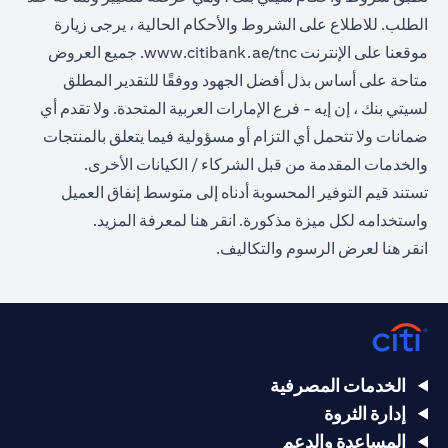
الطلب. للاطلاع على الشروط والأحكام الحالية ، يرجى زيارة
(opens in a new tab)
موقعنا على الإنترنت
www.citibank.ae/tnc
. جميع العروض
متاحة على أساس بذل أفضل الجهود ووفقًا للتقدير المطلق
لسيتي بنك ، إن إيه - فرع الإمارات العربية المتحدة. ولا تقدم أي
ضمانات ولا تتحمل أي التزام أو مسؤولية فيما يتعلق بالمنتجات
والخدمات المقدمة من قبل الشركاء / الكيانات الأخرى.
تستند قيم التوفير المحسوبة أدناه إلى متوسط إنفاق العميل
(opens in a new tab)
واستخدامه لكل ميزة مذكورة.
انقر هنا
لمعرفة المزيد.
(opens in a new tab)
انقر
هنا
لعرض الرسوم والتكاليف.
الخدمات المصرفية
إدارة الثروة
المساعدة والدعم