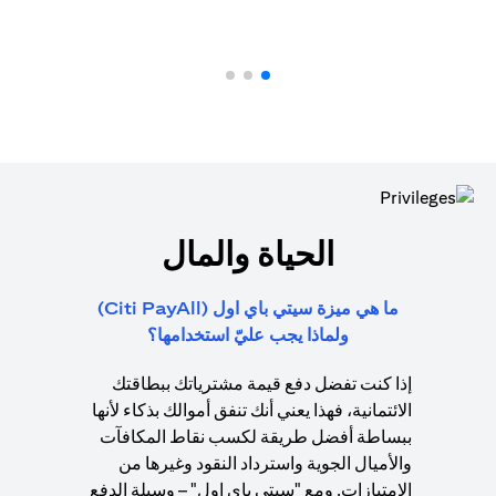
الحياة والمال
ما هي ميزة سيتي باي اول (Citi PayAll)
ولماذا يجب عليّ استخدامها؟
إذا كنت تفضل دفع قيمة مشترياتك ببطاقتك
الائتمانية، فهذا يعني أنك تنفق أموالك بذكاء لأنها
ببساطة أفضل طريقة لكسب نقاط المكافآت
والأميال الجوية واسترداد النقود وغيرها من
الامتيازات. ومع "سيتي باي اول" – وسيلة الدفع