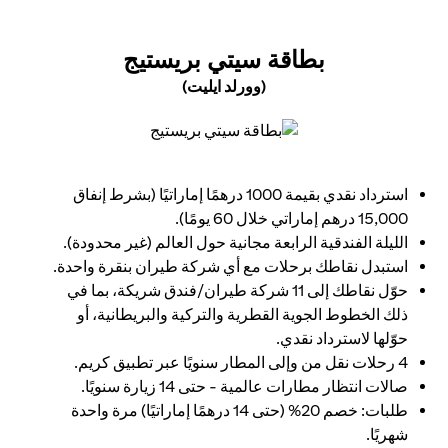
(OPENS IN A NEW TAB)
بطاقة سيتي بريستيج
(وورلد ايليت)
(opens in a new tab)
استرداد نقدي بقيمة 1000 درهمًا إماراتيًا (بشرط إنفاق
15,000 درهم إماراتي خلال 60 يومًا).
الليلة الفندقية الرابعة مجانية حول العالم (غير محدودة).
استبدل نقاطك برحلات مع أي شركة طيران بنقرة واحدة.
حوّل نقاطك إلى 11 شركة طيران/فندق شريكة، بما في
ذلك الخطوط الجوية القطرية والتركية والبريطانية، أو
حوّلها لاسترداد نقدي.
4 رحلات نقل من وإلى المطار سنويًا عبر تطبيق كريم.
صالات انتظار مطارات عالمية - حتى 14 زيارة سنويًا.
طلبات: خصم 20% (حتى 14 درهمًا إماراتيًا) مرة واحدة
شهريًا.