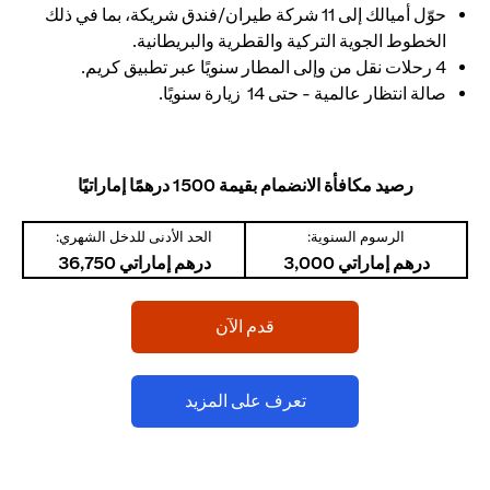
حوّل أميالك إلى 11 شركة طيران/فندق شريكة، بما في ذلك
الخطوط الجوية التركية والقطرية والبريطانية.
4 رحلات نقل من وإلى المطار سنويًا عبر تطبيق كريم.
صالة انتظار عالمية - حتى 14 زيارة سنويًا.
رصيد مكافأة الانضمام بقيمة 1500 درهمًا إماراتيًا
الرسوم السنوية:
الحد الأدنى للدخل الشهري:
درهم إماراتي 3,000
درهم إماراتي 36,750
(opens in a new tab)
قدم الآن
(opens in a new tab)
تعرف على المزيد