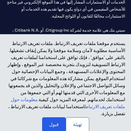
الخدمات أو الاستثمارات المشار إليها في هذا الموقع الإلكتروني غير متاحةٍ
للأشخاص المقيمين في أي دولةٍ يكون فيها تقديم هذه الخدمات أو
الاستثمارات مخالفًا للقانون أو اللوائح المحلية.
سيتي بنك هي علامة خدمة لشركة Citigroup Inc. أو .Citibank N.A ،
مستخدمة ومسجلة في جميع أنحاء العالم.
يستخدم موقعنا ملفات تعريف الارتباط. ملفات تعريف الارتباط
الأساسية مطلوبة لأمان وسلامة موقعنا ولا يمكن إيقاف تشغيلها.
سيتي بنك إن. إيه. الإمارات مسجل لدى مصرف الإمارات المركزي تحت
بالنقر على 'موافق' ، فإنك توافق على استخدامنا لملفات تعريف
أرقام التراخيص 202563 لفرع الوصل في دبي، 531989 لفرع مول
الارتباط التسويقية لتزويدك بتجربة مخصصة عبر الموقع ، وإظهار
الإمارات في دبي، و
CN-1002019
لفرع أبوظبي. هاتف: 4000 311 04.
المحتوى والإعلانات المستهدفة ، وجمع البيانات الإحصائية حول
فرع سيتي بنك إن إيه - الإمارات العربية المتحدة مرخص من مصرف
استخدام الموقع. يمكن مشاركة هذه المعلومات مع شركائنا في
الإمارات العربية المتحدة المركزي كفرع لبنك أجنبي.
وسائل التواصل الاجتماعي والإعلان والتحليل والذين قد يجمعونها
سيتي بنك إن إيه الإمارات العربية المتحدة مرخص من هيئة الأوراق المالية
مع المعلومات الأخرى التي قدمتها لهم أو التي جمعوها من
والسلع في الإمارات العربية المتحدة ("SCA") للقيام بالنشاط المالي لـ أ)
استخدامك لخدماتهم. لمعرفة المزيد حول كيفية
معلومات حول
الاستشارات المالية والتعريف والترويج بموجب ترخيص رقم
ملفات تعريف الارتباط
استخدامنا لبيانات ملفات تعريف الارتباط ،
20200000097 ب) وسيط تداول في الأسواق الدولية بموجب ترخيص
تفضل بزيارة.
رقم 20200000198 ج) إدارة المحافظ بموجب ترخيص رقم
20200000240 د) الحفظ بموجب ترخيص رقم 602003.
تهيئة
قبول
حقوق الطبع والنشر محفوظة ©2026 سيتي جروب انك.