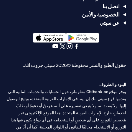
اتصل بنا
الخصوصية والأمن
عن سيتي
(opens in a new tab)
(opens in a new tab)
(opens in a new tab)
(opens in a new tab)
(opens in a new tab)
(opens in a new tab)
حقوق الطبع والنشر محفوظة ©2026 سيتي جروب انك.
البنود و الظروف
يوفر موقع Citibank.ae معلوماتٍ حول الحسابات والخدمات المالية التي
يقدمها فرع سيتي بنك إن.إيه. في الإمارات العربية المتحدة، ويتيح الوصول
إليها. ولا يُقصد به، ولا ينبغي تفسيره على أنه، عرضٌ أو دعوةٌ أو طلبٌ
لخدماتٍ خارج الإمارات العربية المتحدة. هذا الموقع الإلكتروني غير
مُخصص للتوزيع على أي شخصٍ أو استخدامه في أي دولةٍ يكون فيها هذا
التوزيع أو الاستخدام مخالفًا للقانون أو اللوائح المحلية، كما أن أيًا من