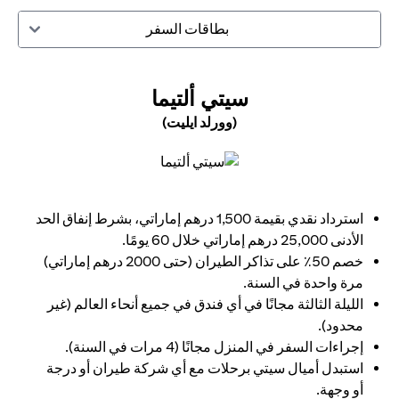
بطاقات السفر
(OPENS IN A NEW TAB)
سيتي ألتيما
(وورلد ايليت)
(opens in a new tab)
استرداد نقدي بقيمة 1,500 درهم إماراتي، بشرط إنفاق الحد
الأدنى 25,000 درهم إماراتي خلال 60 يومًا.
خصم 50٪ على تذاكر الطيران (حتى 2000 درهم إماراتي)
مرة واحدة في السنة.
الليلة الثالثة مجانًا في أي فندق في جميع أنحاء العالم (غير
محدود).
إجراءات السفر في المنزل مجانًا (4 مرات في السنة).
استبدل أميال سيتي برحلات مع أي شركة طيران أو درجة
أو وجهة.