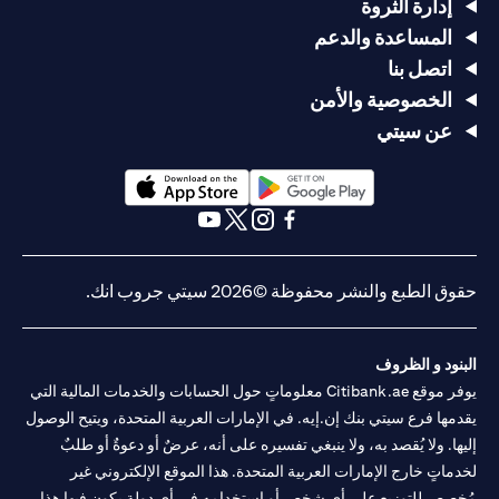
إدارة الثروة
المساعدة والدعم
اتصل بنا
الخصوصية والأمن
عن سيتي
opens in a new tab
opens in a new tab
opens in a new tab
opens in a new tab
opens in a new tab
opens in a new tab
حقوق الطبع والنشر محفوظة ©2026 سيتي جروب انك.
البنود و الظروف
يوفر موقع Citibank.ae معلوماتٍ حول الحسابات والخدمات المالية التي
يقدمها فرع سيتي بنك إن.إيه. في الإمارات العربية المتحدة، ويتيح الوصول
إليها. ولا يُقصد به، ولا ينبغي تفسيره على أنه، عرضٌ أو دعوةٌ أو طلبٌ
لخدماتٍ خارج الإمارات العربية المتحدة. هذا الموقع الإلكتروني غير
مُخصص للتوزيع على أي شخصٍ أو استخدامه في أي دولةٍ يكون فيها هذا