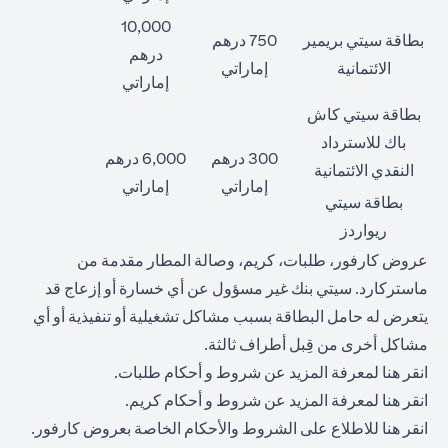
10,000
بطاقة سيتي بريمير
750 درهم
درهم
الائتمانية
إماراتي
إماراتي
بطاقة سيتي كاش
باك للاسترداد
300 درهم
6,000 درهم
النقدي الائتمانية
إماراتي
إماراتي
بطاقة سيتي
ريواردز
عروض كارفور، طلبات، كريم، وصالة المطار مقدمة من
ماستركارد. سيتي بنك غير مسؤول عن أي خسارة أو إزعاج قد
يتعرض له حامل البطاقة بسبب مشاكل تشغيلية أو تنفيذية أو أي
مشاكل أخرى من قِبل أطراف ثالثة.
opens in a new tab
انقر
هنا
لمعرفة المزيد عن شروط و أحكام طلبات.
opens in a new tab
انقر
هنا
لمعرفة المزيد عن شروط و أحكام كريم.
opens in a new tab
انقر
هنا
للاطلاع على الشروط والأحكام الخاصة بعروض كارفور.