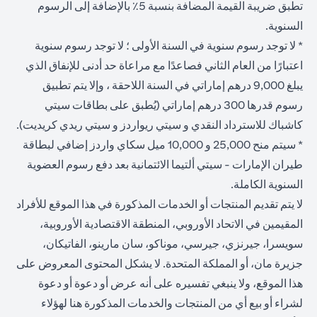
تطبق ضريبة القيمة المضافة بنسبة 5٪ بالإضافة إلى الرسوم
السنوية.
* لا توجد رسوم سنوية في السنة الأولى ؛ لا توجد رسوم سنوية
اعتبارًا من العام الثاني فصاعدًا مع مراعاة حد أدنى للإنفاق الذي
يبلغ 9,000 درهم إماراتي في السنة اللاحقة ، وإلا يتم تطبيق
رسوم قدرها 300 درهم إماراتي (يُطبق على بطاقات سيتي
كاشباك للاسترداد النقدي و سيتي ريواردز و سيتي ريدي كريديت).
* سيتم منح 25,000 و 10,000 ميل سكاي واردز إضافي لبطاقة
طيران الإمارات - سيتي ألتيما الائتمانية بعد دفع رسوم العضوية
السنوية الكاملة.
لا يتم تقديم المنتجات أو الخدمات المذكورة في هذا الموقع للأفراد
المقيمين في الاتحاد الأوروبي، المنطقة الاقتصادية الأوروبية،
سويسرا، جيرنزي، جيرسي، موناكو، سان مارينو، الفاتيكان،
جزيرة مان، أو المملكة المتحدة. لا يشكل المحتوى المعروض على
هذا الموقع، ولا ينبغي تفسيره على أنه عرض أو دعوة أو دعوة
لشراء أو بيع أي من المنتجات والخدمات المذكورة هنا لهؤلاء