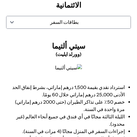
الائتمانية
بطاقات السفر
N A NEW TAB
سيتي ألتيما
(وورلد ايليت)
opens in a new tab
استرداد نقدي بقيمة 1,500 درهم إماراتي، بشرط إنفاق الحد
الأدنى 25,000 درهم إماراتي خلال 60 يومًا.
خصم 50٪ على تذاكر الطيران (حتى 2000 درهم إماراتي)
مرة واحدة في السنة.
الليلة الثالثة مجانًا في أي فندق في جميع أنحاء العالم (غير
محدود).
إجراءات السفر في المنزل مجانًا (4 مرات في السنة).