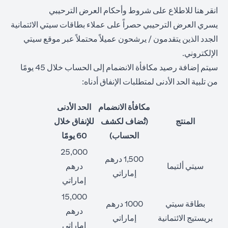
opens in a new tab
انقر هنا
للاطلاع على شروط وأحكام العرض الترحيبي
يسري العرض الترحيبي حصراً على عملاء بطاقات سيتي الائتمانية
الجدد الذين يتقدمون / يرشحون عميلاً محتملاً عبر موقع سيتي
الإلكتروني.
سيتم إضافة رصيد مكافأة الانضمام إلى الحساب خلال 45 يومًا
من تلبية الحد الأدنى لمتطلبات الإنفاق أدناه:
مكافأة الانضمام
الحد الأدنى
المنتج
(تُضاف لكشف
للإنفاق خلال
الحساب)
60 يومًا
25,000
1,500 درهم
سيتي ألتيما
درهم
إماراتي
إماراتي
15,000
بطاقة سيتي
1000 درهم
درهم
بريستيج الائتمانية
إماراتي
إماراتي