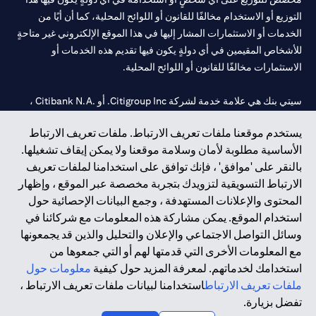
التوزيع أو الاستخدام مخالفًا للقانون أو اللوائح المحلية، كما أن أيًا من
الخدمات أو الاستثمارات المشار إليها في هذا الموقع الإلكتروني غير متاحةٍ
للأشخاص المقيمين في أي دولةٍ يكون فيها تقديم هذه الخدمات أو
الاستثمارات مخالفًا للقانون أو اللوائح المحلية.
سيتي بنك هي علامة خدمة لشركة Citigroup Inc. أو .Citibank N.A ،
مستخدمة ومسجلة في جميع أنحاء العالم.
يستخدم موقعنا ملفات تعريف الارتباط. ملفات تعريف الارتباط
الأساسية مطلوبة لأمان وسلامة موقعنا ولا يمكن إيقاف تشغيلها.
سيتي بنك إن. إيه. الإمارات مسجل لدى مصرف الإمارات المركزي تحت
بالنقر على 'موافق' ، فإنك توافق على استخدامنا لملفات تعريف
أرقام التراخيص 202563 لفرع الوصل في دبي، 531989 لفرع مول
الارتباط التسويقية لتزويدك بتجربة مخصصة عبر الموقع ، وإظهار
الإمارات في دبي، و CN-1002019 لفرع أبوظبي. هاتف: 4000 311 04.
المحتوى والإعلانات المستهدفة ، وجمع البيانات الإحصائية حول
فرع سيتي بنك إن إيه - الإمارات العربية المتحدة مرخص من مصرف
استخدام الموقع. يمكن مشاركة هذه المعلومات مع شركائنا في
الإمارات العربية المتحدة المركزي كفرع لبنك أجنبي.
وسائل التواصل الاجتماعي والإعلان والتحليل والذين قد يجمعونها
سيتي بنك إن إيه الإمارات العربية المتحدة مرخص من هيئة الأوراق المالية
مع المعلومات الأخرى التي قدمتها لهم أو التي جمعوها من
والسلع في الإمارات العربية المتحدة ("SCA") للقيام بالنشاط المالي لـ أ)
استخدامك لخدماتهم. لمعرفة المزيد حول كيفية
معلومات حول
الاستشارات المالية والتعريف والترويج بموجب ترخيص رقم
ملفات تعريف الارتباط
استخدامنا لبيانات ملفات تعريف الارتباط ،
20200000097 ب) وسيط تداول في الأسواق الدولية بموجب ترخيص
تفضل بزيارة.
رقم 20200000198 ج) إدارة المحافظ بموجب ترخيص رقم