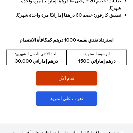
طلبات: خصم 20% (حتى 14 درهمًا إماراتيًا) مرة واحدة
شهريًا.
تطبيق كارفور: خصم 60 درهمًا إماراتيًا مرة واحدة شهريًا.
استرداد نقدي بقيمة 1000 درهم كمكافأة الانضمام
الرسوم السنوية:
الحد الأدنى للدخل الشهري:
درهم إماراتي 1500
درهم إماراتي 30,000
opens in a new tab
قدم الآن
opens in a new tab
تعرف على المزيد
ابحث عن بطاقة الائتمان التي تلبي احتياجاتك على أفضل وجه