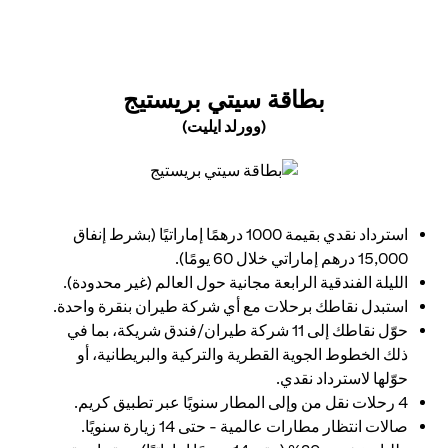
 NEW TAB
بطاقة سيتي بريستيج
(وورلد ايليت)
opens in a new tab
استرداد نقدي بقيمة 1000 درهمًا إماراتيًا (بشرط إنفاق
15,000 درهم إماراتي خلال 60 يومًا).
الليلة الفندقية الرابعة مجانية حول العالم (غير محدودة).
استبدل نقاطك برحلات مع أي شركة طيران بنقرة واحدة.
حوّل نقاطك إلى 11 شركة طيران/فندق شريكة، بما في
ذلك الخطوط الجوية القطرية والتركية والبريطانية، أو
حوّلها لاسترداد نقدي.
4 رحلات نقل من وإلى المطار سنويًا عبر تطبيق كريم.
صالات انتظار مطارات عالمية - حتى 14 زيارة سنويًا.