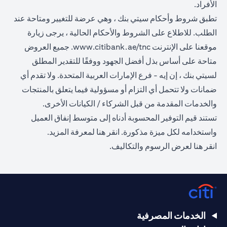
الأفراد.
تطبق شروط وأحكام سيتي بنك ، وهي عرضة للتغيير ومتاحة عند
الطلب. للاطلاع على الشروط والأحكام الحالية ، يرجى زيارة
opens in a new tab
موقعنا على الإنترنت
www.citibank.ae/tnc
. جميع العروض
متاحة على أساس بذل أفضل الجهود ووفقًا للتقدير المطلق
لسيتي بنك ، إن إيه - فرع الإمارات العربية المتحدة. ولا تقدم أي
ضمانات ولا تتحمل أي التزام أو مسؤولية فيما يتعلق بالمنتجات
والخدمات المقدمة من قبل الشركاء / الكيانات الأخرى.
تستند قيم التوفير المحسوبة أدناه إلى متوسط إنفاق العميل
opens in a new tab
واستخدامه لكل ميزة مذكورة.
انقر هنا
لمعرفة المزيد.
opens in a new tab
انقر
هنا
لعرض الرسوم والتكاليف.
الخدمات المصرفية