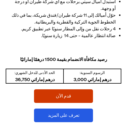
استبدل أميال سيتي برحلات مع أي شركة طيران أو درجة
أو وجهة.
حوّل أميالك إلى 11 شركة طيران/فندق شريكة، بما في ذلك
الخطوط الجوية التركية والقطرية والبريطانية.
4 رحلات نقل من وإلى المطار سنويًا عبر تطبيق كريم.
صالة انتظار عالمية - حتى 14 زيارة سنويًا.
رصيد مكافأة الانضمام بقيمة 1500 درهمًا إماراتيًا
الرسوم السنوية:
الحد الأدنى للدخل الشهري:
درهم إماراتي 3,000
درهم إماراتي 36,750
opens in a new tab
قدم الآن
opens in a new tab
تعرف على المزيد