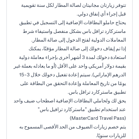
تتوفر زيارتان مجانيتان لصالة المطار لكل سنة تقويمية
قبل إجراء أي إنفاق دولي.
يحتاج حاملو البطاقات الإضافية إلى التسجيل في تطبيق
ماستركارد ترافل باس بشكل منفصل واستيفاء شرط
المعاملات الدولية لفتح الدخول إلى صالة المطار.
إذا تم إيقاف دخولك إلى صالة المطار مؤقتًا، يمكنك
استعادة دخولك لمدة 3 أشهر أخرى بإجراء معاملة دولية
بقيمة دولار أمريكي واحد على الأقل (أو ما يعادله بعملة غير
الدرهم الإماراتي). سيتم إعادة تفعيل دخولك خلال 3-15
يومًا من تاريخ المعاملة وإعادة التحقق من البطاقة على
تطبيق ماستركارد ترافل باس.
يحق لك ولحاملي البطاقات الإضافية اصطحاب ضيف واحد
عند استخدام تطبيق "ماستركارد ترافيل باس"
(MasterCard Travel Pass)
يتم خصم زيارات الضيوف من الحد الأقصى المسموح به
للزيارات سنويًا.