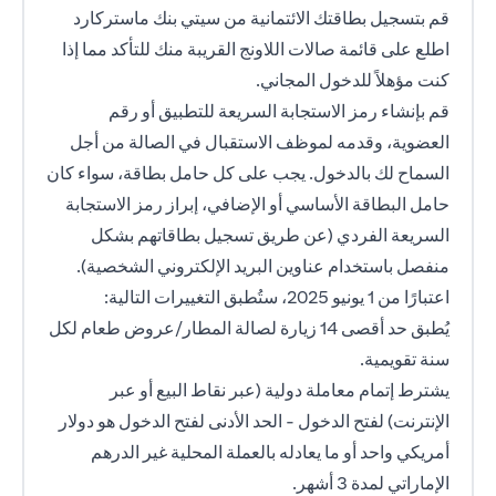
قم بتسجيل بطاقتك الائتمانية من سيتي بنك ماستركارد
اطلع على قائمة صالات اللاونج القريبة منك للتأكد مما إذا
كنت مؤهلاً للدخول المجاني.
قم بإنشاء رمز الاستجابة السريعة للتطبيق أو رقم
العضوية، وقدمه لموظف الاستقبال في الصالة من أجل
السماح لك بالدخول. يجب على كل حامل بطاقة، سواء كان
حامل البطاقة الأساسي أو الإضافي، إبراز رمز الاستجابة
السريعة الفردي (عن طريق تسجيل بطاقاتهم بشكل
منفصل باستخدام عناوين البريد الإلكتروني الشخصية).
اعتبارًا من 1 يونيو 2025، ستُطبق التغييرات التالية:
يُطبق حد أقصى 14 زيارة لصالة المطار/عروض طعام لكل
سنة تقويمية.
يشترط إتمام معاملة دولية (عبر نقاط البيع أو عبر
الإنترنت) لفتح الدخول - الحد الأدنى لفتح الدخول هو دولار
أمريكي واحد أو ما يعادله بالعملة المحلية غير الدرهم
الإماراتي لمدة 3 أشهر.