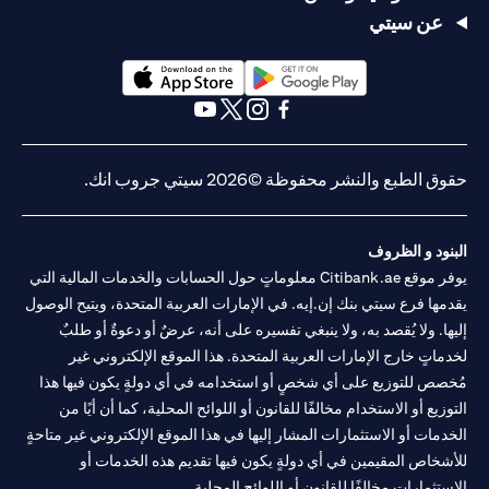
عن سيتي
opens in a new tab
opens in a new tab
opens in a new tab
opens in a new tab
opens in a new tab
opens in a new tab
حقوق الطبع والنشر محفوظة ©2026 سيتي جروب انك.
البنود و الظروف
يوفر موقع Citibank.ae معلوماتٍ حول الحسابات والخدمات المالية التي
يقدمها فرع سيتي بنك إن.إيه. في الإمارات العربية المتحدة، ويتيح الوصول
إليها. ولا يُقصد به، ولا ينبغي تفسيره على أنه، عرضٌ أو دعوةٌ أو طلبٌ
لخدماتٍ خارج الإمارات العربية المتحدة. هذا الموقع الإلكتروني غير
مُخصص للتوزيع على أي شخصٍ أو استخدامه في أي دولةٍ يكون فيها هذا
التوزيع أو الاستخدام مخالفًا للقانون أو اللوائح المحلية، كما أن أيًا من
الخدمات أو الاستثمارات المشار إليها في هذا الموقع الإلكتروني غير متاحةٍ
للأشخاص المقيمين في أي دولةٍ يكون فيها تقديم هذه الخدمات أو
الاستثمارات مخالفًا للقانون أو اللوائح المحلية.