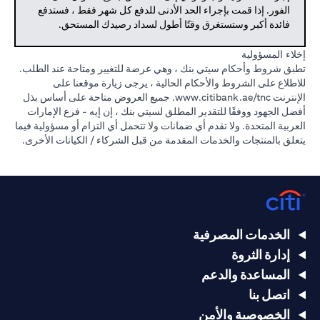
الفور. إذا قمت بإجراء الحد الأدنى للدفع كل شهر فقط ، فستدفع
فائدة أكبر وستستغرق وقتًا أطول لسداد رصيدك المستحق.
إخلاء المسؤولية
تطبق شروط وأحكام سيتي بنك ، وهي عرضة للتغيير ومتاحة عند الطلب.
للاطلاع على الشروط والأحكام الحالية ، يرجى زيارة موقعنا على
الإنترنت
www.citibank.ae/tnc.
جميع العروض متاحة على أساس بذل
أفضل الجهود ووفقًا للتقدير المطلق لسيتي بنك ، إن إيه - فرع الإمارات
العربية المتحدة. ولا تقدم أي ضمانات ولا تتحمل أي التزام أو مسؤولية فيما
يتعلق بالمنتجات والخدمات المقدمة من قبل الشركاء / الكيانات الأخرى.
الخدمات المصرفية
إدارة الثروة
المساعدة والدعم
اتصل بنا
الخصوصية والأمن