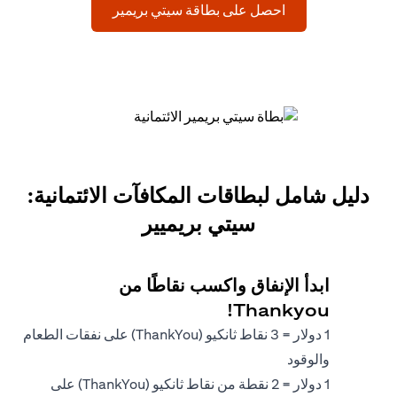
opens in a new tab
احصل على بطاقة سيتي بريمير
دليل شامل لبطاقات المكافآت الائتمانية:
سيتي بريميير
ابدأ الإنفاق واكسب نقاطًا من
Thankyou!
1 دولار = 3 نقاط ثانكيو (ThankYou) على نفقات الطعام
والوقود
1 دولار = 2 نقطة من نقاط ثانكيو (ThankYou) على