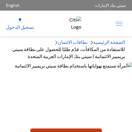
سيتي بنك الإمارات
English
تسجيل الدخول
الصفحة الرئيسية
بطاقات الائتمان
للاستفادة من المكافآت، قدّم طلبًا للحصول على بطاقة سيتي
بريميير الائتمانية | سيتي بنك الإمارات العربية المتحدة
بطاقة سيتي بريمير الائتمانية
ابدأ مغامرة جديدة!
استرداد نقدي بقيمة 750 درهم إماراتي كمكافئة الانضمام عند
الوفاء بالحد الأدنى للإنفاق