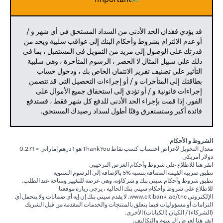
قد يؤدي فقدان الحد الأدنى من السداد المستحق في أي شهر و /
أو عدم الالتزام بشروط وأحكام البنك إلى عواقب سلبية ويحد من
قدرتك على الوصول إلى مزيد من التمويل في المستقبل ، بما في
ذلك على سبيل المثال لا الحصر ، الرسوم المتأخرة ، وهي سلبية
التأثير على تصنيف تقرير الائتمان الخاص بك ، ودخول حساب
بطاقتك إلى المتأخرات و / أو إجراءات التحصيل التي قد تتضمن
إجراءات قانونية و / أو تؤدي إلى استحقاق جميع الأموال على
الفور. إذا قمت بإجراء الحد الأدنى للدفع كل شهر فقط ، فستدفع
فائدة أكبر وستستغرق وقتًا أطول لسداد رصيدك المستحق.
الشروط و الأحكام
معدل التحويل لأغراض احتساب كسب نقاط ThankYou هو 1 درهم إماراتي = 0.271
دولار أمريكي
opens in a new tab
انقر هنا
للاطلاع على شروط وأحكام العرض الترحيبي
تطبق ضريبة القيمة المضافة بنسبة %5 بالإضافة إلى الرسوم السنوية
تطبق شروط وأحكام سيتي بنك و شركاؤه، وهي عرضة للتغيير ومتاحة عند الطلب.
للاطلاع على شروط وأحكام سيتي بنك الحالية ، يرجى زيارة موقعنا
opens in a new tab
الإلكتروني
www.citibank.ae/tnc
. لا يقدم سيتي بنك إن إيه أي ضمانات ولا يتحمل أي
التزامات أو مسؤوليات فيما يتعلق بالمنتجات والخدمات المقدمة من قبل الشريك
(الشركاء) / الكيان (الكيانات) الأخرى.
opens in a new tab
انقر
هنا
لعرض الرسوم والتكاليف.