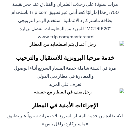
مرات سنويًا) على رحلات الطيران والفنادق عند حجز بقيمة
750درهمًا إماراتيًا كحد أدنى عبر تطبيق Trip.com باستخدام
بطاقة ماستركارد الائتمانية. استخدم الرمز الترويجي
"MCTRIP20" للمزيد من المعلومات، تفضل بزيارة
opens in a new tab
.
www.trip.com/mastercard
خدمة مرحبا البرونزية للاستقبال والترحيب
مرة في السنة شاملة خدمة المسار السريع أثناء الوصول
والمغادرة في مطار دبي الدولي
opens in a new tab
تعرف على المزيد
الإجراءات الأمنية في المطار
الاستفادة من خدمة المسار السريع ثلاث مرات سنوياً عبر تطبيق
«ماستركارد ترافل باس»