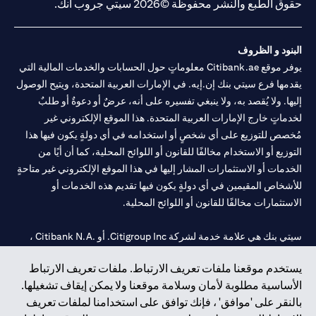
حقوق الطبع والنشر محفوظة ©2026 سيتي جروب انك.
البنود و الظروف
يوفر موقع Citibank.ae معلوماتٍ حول الحسابات والخدمات المالية التي
يقدمها فرع سيتي بنك إن.إيه. في الإمارات العربية المتحدة، ويتيح الوصول
إليها. ولا يُقصد به، ولا ينبغي تفسيره على أنه، عرضٌ أو دعوةٌ أو طلبٌ
لخدماتٍ خارج الإمارات العربية المتحدة. هذا الموقع الإلكتروني غير
مُخصص للتوزيع على أي شخصٍ أو استخدامه في أي دولةٍ يكون فيها هذا
التوزيع أو الاستخدام مخالفًا للقانون أو اللوائح المحلية، كما أن أيًا من
الخدمات أو الاستثمارات المشار إليها في هذا الموقع الإلكتروني غير متاحةٍ
للأشخاص المقيمين في أي دولةٍ يكون فيها تقديم هذه الخدمات أو
الاستثمارات مخالفًا للقانون أو اللوائح المحلية.
سيتي بنك هي علامة خدمة لشركة Citigroup Inc. أو .Citibank N.A ،
مستخدمة ومسجلة في جميع أنحاء العالم.
يستخدم موقعنا ملفات تعريف الارتباط. ملفات تعريف الارتباط
الأساسية مطلوبة لأمان وسلامة موقعنا ولا يمكن إيقاف تشغيلها.
سيتي بنك إن. إيه. الإمارات مسجل لدى مصرف الإمارات المركزي تحت
بالنقر على 'موافق' ، فإنك توافق على استخدامنا لملفات تعريف
أرقام التراخيص 202563 لفرع الوصل في دبي، 531989 لفرع مول