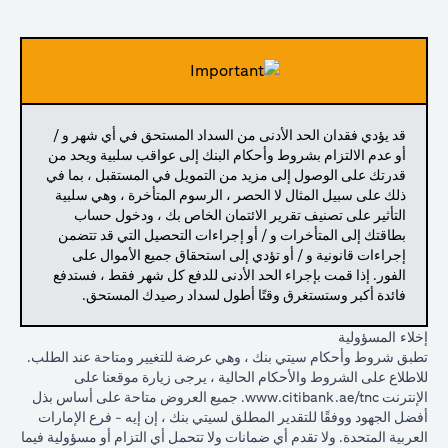
قد يؤدي فقدان الحد الأدنى من السداد المستحق في أي شهر و /
أو عدم الالتزام بشروط وأحكام البنك إلى عواقب سلبية ويحد من
قدرتك على الوصول إلى مزيد من التمويل في المستقبل ، بما في
ذلك على سبيل المثال لا الحصر ، الرسوم المتأخرة ، وهي سلبية
التأثير على تصنيف تقرير الائتمان الخاص بك ، ودخول حساب
بطاقتك إلى المتأخرات و / أو إجراءات التحصيل التي قد تتضمن
إجراءات قانونية و / أو تؤدي إلى استحقاق جميع الأموال على
الفور. إذا قمت بإجراء الحد الأدنى للدفع كل شهر فقط ، فستدفع
فائدة أكبر وستستغرق وقتًا أطول لسداد رصيدك المستحق.
إخلاء المسؤولية
تطبق شروط وأحكام سيتي بنك ، وهي عرضة للتغيير ومتاحة عند الطلب.
للاطلاع على الشروط والأحكام الحالية ، يرجى زيارة موقعنا على
الإنترنت
www.citibank.ae/tnc.
جميع العروض متاحة على أساس بذل
أفضل الجهود ووفقًا للتقدير المطلق لسيتي بنك ، إن إيه - فرع الإمارات
العربية المتحدة. ولا تقدم أي ضمانات ولا تتحمل أي التزام أو مسؤولية فيما