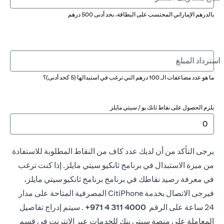
بالدرهم الإماراتي المحتسب على البطاقة، بحد أدنى 500 درهم
استرداد المبلغ
ما هو عدد مضاعفات الـ 100 درهم التي ترغب في استبدالها (5 كحد أدنى​)؟
يلزم الحصول على نقاط ثانك يو / سيتي مايلز
يرجى التأكد من أن لديك عدد كاف من النقاط المطلوبة للاستفادة
من ميزة الاستبدال في برنامج ثانكيو سيتي مايلز. إذا كنت ترغب
في معرفة رصيد نقاطك في برنامج برنامج ثانكيو سيتي مايلز،
فيرجى الاتصال بخدمة CitiPhone المصرفية المتاحة على مدار
24 ساعة على الرقم
4000 311 4 971+
. سيتم إدراج تفاصيل
المعاملة على منصة سيتي بنك للخدمات عبر الإنترنت في قسم