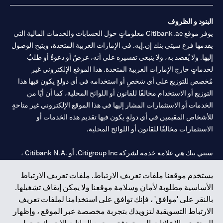
البنود و الظروف
يوفر موقع Citibank.ae معلوماتٍ حول الحسابات والخدمات المالية التي
يقدمها فرع سيتي بنك إن.إيه. في الإمارات العربية المتحدة، ويتيح الوصول
إليها. ولا يُقصد به، ولا ينبغي تفسيره على أنه، عرضٌ أو دعوةٌ أو طلبٌ
لخدماتٍ خارج الإمارات العربية المتحدة. هذا الموقع الإلكتروني غير
مُخصص للتوزيع على أي شخصٍ أو استخدامه في أي دولةٍ يكون فيها هذا
التوزيع أو الاستخدام مخالفًا للقانون أو اللوائح المحلية، كما أن أيًا من
الخدمات أو الاستثمارات المشار إليها في هذا الموقع الإلكتروني غير متاحةٍ
للأشخاص المقيمين في أي دولةٍ يكون فيها تقديم هذه الخدمات أو
الاستثمارات مخالفًا للقانون أو اللوائح المحلية.
سيتي بنك هي علامة خدمة لشركة Citigroup Inc. أو .Citibank N.A ،
مستخدمة ومسجلة في جميع أنحاء العالم.
يستخدم موقعنا ملفات تعريف الارتباط. ملفات تعريف الارتباط
الأساسية مطلوبة لأمان وسلامة موقعنا ولا يمكن إيقاف تشغيلها.
سيتي بنك إن. إيه. الإمارات مسجل لدى مصرف الإمارات المركزي تحت
بالنقر على 'موافق' ، فإنك توافق على استخدامنا لملفات تعريف
أرقام التراخيص 202563 لفرع الوصل في دبي، 531989 لفرع مول
الارتباط التسويقية لتزويدك بتجربة مخصصة عبر الموقع ، وإظهار
الإمارات في دبي، و
CN-1002019
لفرع أبوظبي. هاتف: 4000 311 04.