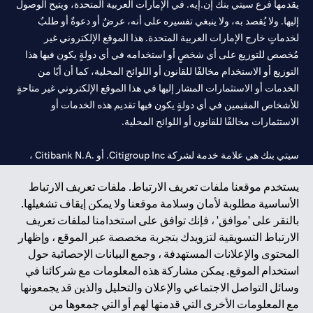
يقدمها فرع سيتي بنك إن.إيه. في الإمارات العربية المتحدة، ويتيح الوصول
إليها. ولا يُقصد به، ولا ينبغي تفسيره على أنه، عرضٌ أو دعوةٌ أو طلبٌ
لخدماتٍ خارج الإمارات العربية المتحدة. هذا الموقع الإلكتروني غير
مُخصص للتوزيع على أي شخصٍ أو استخدامه في أي دولةٍ يكون فيها هذا
التوزيع أو الاستخدام مخالفًا للقانون أو اللوائح المحلية، كما أن أيًا من
الخدمات أو الاستثمارات المشار إليها في هذا الموقع الإلكتروني غير متاحةٍ
للأشخاص المقيمين في أي دولةٍ يكون فيها تقديم هذه الخدمات أو
الاستثمارات مخالفًا للقانون أو اللوائح المحلية.
سيتي بنك هي علامة خدمة لشركة Citigroup Inc. أو .Citibank N.A ،
مستخدمة ومسجلة في جميع أنحاء العالم.
يستخدم موقعنا ملفات تعريف الارتباط. ملفات تعريف الارتباط
الأساسية مطلوبة لأمان وسلامة موقعنا ولا يمكن إيقاف تشغيلها.
سيتي بنك إن. إيه. الإمارات مسجل لدى مصرف الإمارات المركزي تحت
بالنقر على 'موافق' ، فإنك توافق على استخدامنا لملفات تعريف
أرقام التراخيص 202563 لفرع الوصل في دبي، 531989 لفرع مول
الارتباط التسويقية لتزويدك بتجربة مخصصة عبر الموقع ، وإظهار
الإمارات في دبي، و
CN-1002019
لفرع أبوظبي. هاتف: 4000 311 04.
المحتوى والإعلانات المستهدفة ، وجمع البيانات الإحصائية حول
فرع سيتي بنك إن إيه - الإمارات العربية المتحدة مرخص من مصرف
استخدام الموقع. يمكن مشاركة هذه المعلومات مع شركائنا في
الإمارات العربية المتحدة المركزي كفرع لبنك أجنبي.
وسائل التواصل الاجتماعي والإعلان والتحليل والذين قد يجمعونها
سيتي بنك إن إيه الإمارات العربية المتحدة مرخص من هيئة الأوراق المالية
مع المعلومات الأخرى التي قدمتها لهم أو التي جمعوها من
والسلع في الإمارات العربية المتحدة ("SCA") للقيام بالنشاط المالي لـ أ)