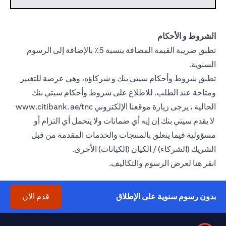
الشروط و الأحكام
تطبق ضريبة القيمة المضافة بنسبة 5٪ بالإضافة إلى الرسوم
السنوية.
تطبق شروط وأحكام سيتي بنك و شركاؤه، وهي عرضة للتغيير
ومتاحة عند الطلب. للاطلاع على شروط وأحكام سيتي بنك
الحالية ، يرجى زيارة موقعنا الإلكتروني
www.citibank.ae/tnc
opens in a new tab
لا يقدم سيتي بنك إن إيه أي ضمانات ولا يتحمل أي التزام أو
مسؤولية فيما يتعلق بالمنتجات والخدمات المقدمة من قبل
الشريك (الشركاء) / الكيان (الكيانات) الأخرى.
opens in a new tab
انقر
هنا
لعرض الرسوم والتكاليف.
new tab
بدون رسوم سنوية على الإطلاق
قدم الآن