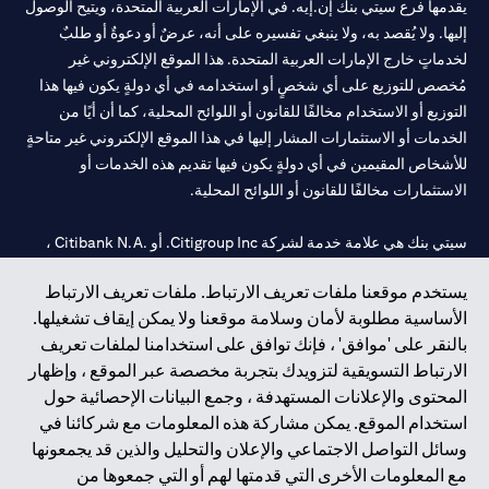
يقدمها فرع سيتي بنك إن.إيه. في الإمارات العربية المتحدة، ويتيح الوصول
إليها. ولا يُقصد به، ولا ينبغي تفسيره على أنه، عرضٌ أو دعوةٌ أو طلبٌ
لخدماتٍ خارج الإمارات العربية المتحدة. هذا الموقع الإلكتروني غير
مُخصص للتوزيع على أي شخصٍ أو استخدامه في أي دولةٍ يكون فيها هذا
التوزيع أو الاستخدام مخالفًا للقانون أو اللوائح المحلية، كما أن أيًا من
الخدمات أو الاستثمارات المشار إليها في هذا الموقع الإلكتروني غير متاحةٍ
للأشخاص المقيمين في أي دولةٍ يكون فيها تقديم هذه الخدمات أو
الاستثمارات مخالفًا للقانون أو اللوائح المحلية.
سيتي بنك هي علامة خدمة لشركة Citigroup Inc. أو .Citibank N.A ،
مستخدمة ومسجلة في جميع أنحاء العالم.
يستخدم موقعنا ملفات تعريف الارتباط. ملفات تعريف الارتباط
الأساسية مطلوبة لأمان وسلامة موقعنا ولا يمكن إيقاف تشغيلها.
سيتي بنك إن. إيه. الإمارات مسجل لدى مصرف الإمارات المركزي تحت
بالنقر على 'موافق' ، فإنك توافق على استخدامنا لملفات تعريف
أرقام التراخيص 202563 لفرع الوصل في دبي، 531989 لفرع مول
الارتباط التسويقية لتزويدك بتجربة مخصصة عبر الموقع ، وإظهار
الإمارات في دبي، و CN-1002019 لفرع أبوظبي. هاتف: 4000 311 04.
المحتوى والإعلانات المستهدفة ، وجمع البيانات الإحصائية حول
فرع سيتي بنك إن إيه - الإمارات العربية المتحدة مرخص من مصرف
استخدام الموقع. يمكن مشاركة هذه المعلومات مع شركائنا في
الإمارات العربية المتحدة المركزي كفرع لبنك أجنبي.
وسائل التواصل الاجتماعي والإعلان والتحليل والذين قد يجمعونها
سيتي بنك إن إيه الإمارات العربية المتحدة مرخص من هيئة الأوراق المالية
مع المعلومات الأخرى التي قدمتها لهم أو التي جمعوها من
والسلع في الإمارات العربية المتحدة ("SCA") للقيام بالنشاط المالي لـ أ)