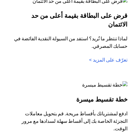
قرض على البطاقة بقيمة أعلى من حد
opens in a new tab
الائتمان
لماذا تنتظر ما تُريد؟ استفد من السيولة النقدية الفائضة في
حسابك المصرفي.
opens in a new tab
تعرّف على المزيد >
opens in a new tab
خطة تقسيط ميسرة
ادفع لمشترياتك بأقساط مريحة. قم بتحويل معاملات
التجزئة الخاصة بك إلى أقساط سهلة لسدادها مع مرور
الوقت.