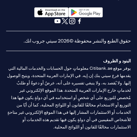
opens in a new tab
opens in a new tab
opens in a new tab
opens in a new tab
opens in a new tab
opens in a new tab
حقوق الطبع والنشر محفوظة ©2026 سيتي جروب انك.
البنود و الظروف
يوفر موقع Citibank.ae معلوماتٍ حول الحسابات والخدمات المالية التي
يقدمها فرع سيتي بنك إن.إيه. في الإمارات العربية المتحدة، ويتيح الوصول
إليها. ولا يُقصد به، ولا ينبغي تفسيره على أنه، عرضٌ أو دعوةٌ أو طلبٌ
لخدماتٍ خارج الإمارات العربية المتحدة. هذا الموقع الإلكتروني غير
مُخصص للتوزيع على أي شخصٍ أو استخدامه في أي دولةٍ يكون فيها هذا
التوزيع أو الاستخدام مخالفًا للقانون أو اللوائح المحلية، كما أن أيًا من
الخدمات أو الاستثمارات المشار إليها في هذا الموقع الإلكتروني غير متاحةٍ
للأشخاص المقيمين في أي دولةٍ يكون فيها تقديم هذه الخدمات أو
الاستثمارات مخالفًا للقانون أو اللوائح المحلية.