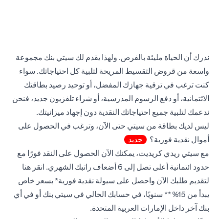
ندرك أن الحياة مليئة بالفرص. ولهذا يقدم لك سيتي بنك مجموعة
واسعة من قروض التقسيط المريحة لتلبية كل احتياجاتك. سواء
كنت ترغب في ترقية جهازك المفضل، أو توحيد رصيد بطاقتك
الائتمانية، أو دفع الرسوم المدرسية، أو شراء تلفزيون جديد، فنحن
ندعمك لتلبية جميع احتياجاتك النقدية دون إجهاد ميزانيتك.
ليس لديك بطاقة من سيتي حتى الآن، وترغب في الحصول على
أموال نقدية فورية؟
جديد
مع سيتي ريدي كريديت، يمكنك الآن الحصول على النقد فورًا مع
new tab
حدود ائتمانية أعلى تصل إلى 6 أضعاف راتبك الشهري.
انقر هنا
لتقديم طلبك الآن واحصل على سيولة نقدية فورية* بسعر خاص
يبدأ من 15%** سنويًا، في حسابك الحالي في سيتي بنك أو في أي
بنك آخر داخل الإمارات العربية المتحدة.