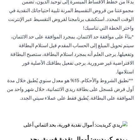
بدءًا من خطط الأقساط الميسرة إلى توحيد الديون، تضمن
مجموعتنا من قروض التقسيط المرنة تلبية احتياجاتك النقدية في
الوقت المحدد. استكشف برنامجنا لقروض التقسيط عبر الإنترنت
واختر الخطة التي تناسبك!
*بناءً على موافقة حد الائتمان. بمجرد الموافقة على حد الائتمان،
سيتم تحويل المبلغ إلى الحساب المقدم قبل استلام البطاقة
وتفعيلها. يرجى العلم أنه بمجرد استلام البطاقة، ستصبح البطاقة
الافتراضية غير ضرورية. يرجى تفعيل بطاقتك الأصلية فور
استلامها.
**تطبق الشروط والأحكام. 15% هو معدل سنوي يُطبق خلال مدة
أول قرض مُسجل على بطاقة ريدي الائتمانية، خلال شهر واحد من
الموافقة على البطاقة. يُطبق فقط على عملاء سيتي الجدد.
ريدي كريديت: أموال نقدية فورية، بحد