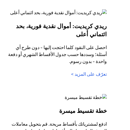
ريدي كريديت: أموال نقدية فورية، بحد
(opens in a new tab)
ائتماني أعلى
احصل على النقود كلما احتجت إليها - دون طرح أي
أسئلة؛ وسددها حسب جدول الأقساط الشهري أو دفعة
واحدة - بدون رسوم.
(opens in a new tab)
تعرّف على المزيد >
(opens in a new tab)
خطة تقسيط ميسرة
ادفع لمشترياتك بأقساط مريحة. قم بتحويل معاملات