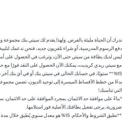
ندرك أن الحياة مليئة بالفرص. ولهذا يقدم لك سيتي بنك مجموعة و
دفع الرسوم المدرسية، أو شراء تلفزيون جديد، فنحن ندعمك لتلبية ج
ليس لديك بطاقة من سيتي حتى الآن، وترغب في الحصول على أمو
مع سيتي ريدي كريديت، يمكنك الآن الحصول على النقد فورًا مع حدود ائتمانية أعلى
15%** سنويًا، في حسابك الحالي في سيتي بنك أو في أي بنك آخر داخل الإمارات العربية المتحدة.
بدءًا من خطط الأقساط الميسرة إلى توحيد الديون، تضمن مجموعتن
التي تناسبك!
*بناءً على موافقة حد الائتمان. بمجرد الموافقة على حد الائتمان، 
ضرورية. يرجى تفعيل بطاقتك الأصلية فور استلامها.
**تطبق الشروط والأحكام. 15% هو معدل سنوي يُطبق خلال مدة أول قرض مُسجل على بطاقة ريدي الائتمانية، خلال شهر واحد من الموافقة على البطاقة. يُطبق فقط على عملاء سيتي الجدد.