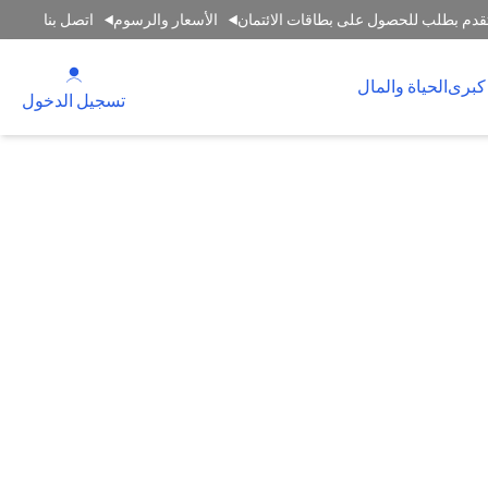
قدم بطلب للحصول على بطاقات الائتمان
الأسعار والرسوم
اتصل بنا
(opens in a new tab)
كبرى
الحياة والمال
(opens in a new tab)
تسجيل الدخول
حدة