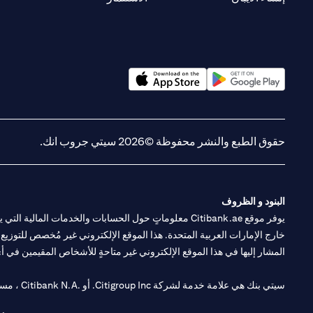
(opens in a new tab)
(opens in a new tab)
حقوق الطبع والنشر محفوظة ©2026 سيتي جروب انك.
البنود و الظروف
يوفر موقع Citibank.ae معلوماتٍ حول الحسابات والخدمات 
خارج الإمارات العربية المتحدة. هذا الموقع الإلكتروني غير مُخصص للتوزيع ع
المشار إليها في هذا الموقع الإلكتروني غير متاحةٍ للأشخاص المقيمين في أي د
سيتي بنك هي علامة خدمة لشركة Citigroup Inc. أو .Citibank N.A ، مستخدمة ومسجلة في جميع أنحاء العالم.