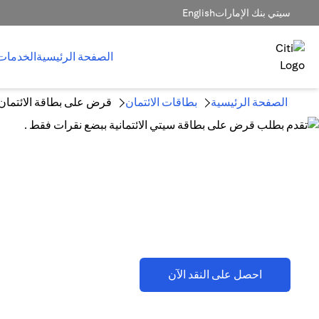
سيتي بنك الإمارات
English
الصفحة الرئيسية
الخدمات
الصفحة الرئيسية
بطاقات الائتمان
قرض على بطاقة الائتمان
قرض على بطاقة الائتمان وخطط تق
(opens in a new tab)
احصل على النقد الآن
تطبق اللشروط والأحكام . يُرجى الرجوع إلى القسم D(2)(B).