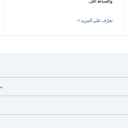
وأقساط أقل.
(opens in a new tab)
تعرّف على المزيد >
ما