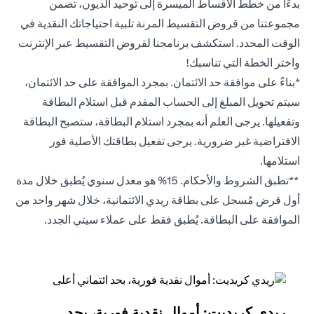
بدءًا من خطط الأقساط الميسرة إلى توحيد الديون، تضمن
مجموعتنا من قروض التقسيط المرنة تلبية احتياجاتك النقدية في
الوقت المحدد. استكشف برنامجنا لقروض التقسيط عبر الإنترنت
واختر الخطة التي تناسبك!
*بناءً على موافقة حد الائتمان. بمجرد الموافقة على حد الائتمان،
سيتم تحويل المبلغ إلى الحساب المقدم قبل استلام البطاقة
وتفعيلها. يرجى العلم أنه بمجرد استلام البطاقة، ستصبح البطاقة
الافتراضية غير ضرورية. يرجى تفعيل بطاقتك الأصلية فور
استلامها.
**تطبق الشروط والأحكام. 15% هو معدل سنوي يُطبق خلال مدة
أول قرض مُسجل على بطاقة ريدي الائتمانية، خلال شهر واحد من
الموافقة على البطاقة. يُطبق فقط على عملاء سيتي الجدد.
ريدي كريديت: أموال نقدية فورية، بحد