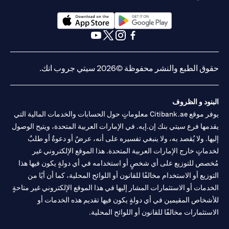
opens in a new tab
opens in a new tab
opens in a new tab
opens in a new tab
opens in a new tab
opens in a new tab
حقوق الطبع والنشر محفوظة ©2026 سيتي جروب انك.
البنود و الظروف
يوفر موقع Citibank.ae معلوماتٍ حول الحسابات والخدمات المالية التي
يقدمها فرع سيتي بنك إن.إيه. في الإمارات العربية المتحدة، ويتيح الوصول
إليها. ولا يُقصد به، ولا ينبغي تفسيره على أنه، عرضٌ أو دعوةٌ أو طلبٌ
لخدماتٍ خارج الإمارات العربية المتحدة. هذا الموقع الإلكتروني غير
مُخصص للتوزيع على أي شخصٍ أو استخدامه في أي دولةٍ يكون فيها هذا
التوزيع أو الاستخدام مخالفًا للقانون أو اللوائح المحلية، كما أن أيًا من
الخدمات أو الاستثمارات المشار إليها في هذا الموقع الإلكتروني غير متاحةٍ
للأشخاص المقيمين في أي دولةٍ يكون فيها تقديم هذه الخدمات أو
الاستثمارات مخالفًا للقانون أو اللوائح المحلية.