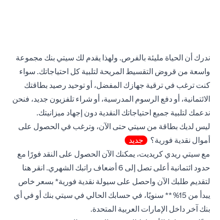
ندرك أن الحياة مليئة بالفرص. ولهذا يقدم لك سيتي بنك مجموعة
واسعة من قروض التقسيط المريحة لتلبية كل احتياجاتك. سواء
كنت ترغب في ترقية جهازك المفضل، أو توحيد رصيد بطاقتك
الائتمانية، أو دفع الرسوم المدرسية، أو شراء تلفزيون جديد، فنحن
ندعمك لتلبية جميع احتياجاتك النقدية دون إجهاد ميزانيتك.
ليس لديك بطاقة من سيتي حتى الآن، وترغب في الحصول على
أموال نقدية فورية؟
جديد
مع سيتي ريدي كريديت، يمكنك الآن الحصول على النقد فورًا مع
new tab
حدود ائتمانية أعلى تصل إلى 6 أضعاف راتبك الشهري.
انقر هنا
لتقديم طلبك الآن واحصل على سيولة نقدية فورية* بسعر خاص
يبدأ من 15%** سنويًا، في حسابك الحالي في سيتي بنك أو في أي
بنك آخر داخل الإمارات العربية المتحدة.