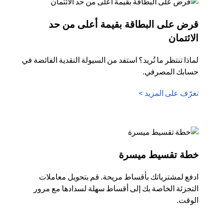
قرض على البطاقة بقيمة أعلى من حد
opens in a new tab
الائتمان
لماذا تنتظر ما تُريد؟ استفد من السيولة النقدية الفائضة في
حسابك المصرفي.
opens in a new tab
تعرّف على المزيد >
opens in a new tab
خطة تقسيط ميسرة
ادفع لمشترياتك بأقساط مريحة. قم بتحويل معاملات
التجزئة الخاصة بك إلى أقساط سهلة لسدادها مع مرور
الوقت.