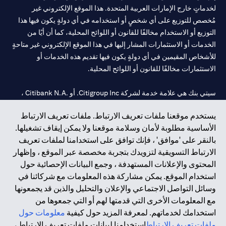
لخدماتٍ خارج الإمارات العربية المتحدة. هذا الموقع الإلكتروني غير
مُخصص للتوزيع على أي شخصٍ أو استخدامه في أي دولةٍ يكون فيها هذا
التوزيع أو الاستخدام مخالفًا للقانون أو اللوائح المحلية، كما أن أيًا من
الخدمات أو الاستثمارات المشار إليها في هذا الموقع الإلكتروني غير متاحةٍ
للأشخاص المقيمين في أي دولةٍ يكون فيها تقديم هذه الخدمات أو
الاستثمارات مخالفًا للقانون أو اللوائح المحلية.
سيتي بنك هي علامة خدمة لشركة Citigroup Inc. أو .Citibank N.A ،
مستخدمة ومسجلة في جميع أنحاء العالم.
يستخدم موقعنا ملفات تعريف الارتباط. ملفات تعريف الارتباط
الأساسية مطلوبة لأمان وسلامة موقعنا ولا يمكن إيقاف تشغيلها.
سيتي بنك إن. إيه. الإمارات مسجل لدى مصرف الإمارات المركزي تحت
بالنقر على 'موافق' ، فإنك توافق على استخدامنا لملفات تعريف
أرقام التراخيص 202563 لفرع الوصل في دبي، 531989 لفرع مول
الارتباط التسويقية لتزويدك بتجربة مخصصة عبر الموقع ، وإظهار
الإمارات في دبي، و
CN-1002019
لفرع أبوظبي. هاتف: 4000 311 04.
المحتوى والإعلانات المستهدفة ، وجمع البيانات الإحصائية حول
فرع سيتي بنك إن إيه - الإمارات العربية المتحدة مرخص من مصرف
استخدام الموقع. يمكن مشاركة هذه المعلومات مع شركائنا في
الإمارات العربية المتحدة المركزي كفرع لبنك أجنبي.
وسائل التواصل الاجتماعي والإعلان والتحليل والذين قد يجمعونها
سيتي بنك إن إيه الإمارات العربية المتحدة مرخص من هيئة الأوراق المالية
مع المعلومات الأخرى التي قدمتها لهم أو التي جمعوها من
والسلع في الإمارات العربية المتحدة ("SCA") للقيام بالنشاط المالي لـ أ)
استخدامك لخدماتهم. لمعرفة المزيد حول كيفية
معلومات حول
الاستشارات المالية والتعريف والترويج بموجب ترخيص رقم
ملفات تعريف الارتباط
استخدامنا لبيانات ملفات تعريف الارتباط ،