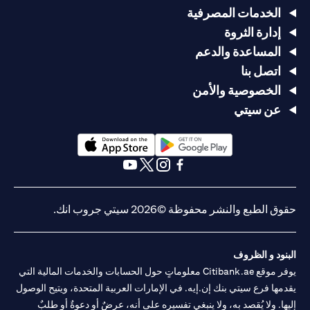
الخدمات المصرفية
إدارة الثروة
المساعدة والدعم
اتصل بنا
الخصوصية والأمن
عن سيتي
(opens in a new tab)
(opens in a new tab)
(opens in a new tab)
(opens in a new tab)
(opens in a new tab)
(opens in a new tab)
حقوق الطبع والنشر محفوظة ©2026 سيتي جروب انك.
البنود و الظروف
يوفر موقع Citibank.ae معلوماتٍ حول الحسابات والخدمات المالية التي
يقدمها فرع سيتي بنك إن.إيه. في الإمارات العربية المتحدة، ويتيح الوصول
إليها. ولا يُقصد به، ولا ينبغي تفسيره على أنه، عرضٌ أو دعوةٌ أو طلبٌ