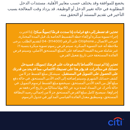
يخضع للموافقة وقد يختلف حسب معايير الأهلية. مستندات الدخل
المطلوبة في حالة تغيير الدخل أو الوظيفة. قد يزداد وقت المعالجة بسبب
التأخير في تقديم المستند أو التحقق منه.
تحذير: قد تضطر إلى دفع غرامات إذا سددت قرضًا/تمويلًا مبكرًا.
إذا اخترت
إجراء تسوية مبكرة أو إلغاء خطة التقسيط الخاصة بك قبل المدة المختارة،
فيرجى الاتصال بـ Citiphone على الرقم 3114000-04 لتقديم الطلب. يرجى
ملاحظة أنه عند التسوية المبكرة، سيتم فرض رسوم تسوية مبكرة بنسبة 1٪
غير شاملة ضريبة القيمة المضافة على المبلغ المستحق الأصلي، وسيتم فرض
الفائدة المستحقة حتى تاريخ تفعيل القرض.
تحذير: إذا لم تسدد الأقساط/المدفوعات على قرضك/تمويلك، فسيدخل
حسابك في متأخرات. قد يؤثر هذا على تصنيفك الائتماني، مما قد يحد من قدرتك
على الحصول على التمويل في المستقبل.
سيشكل مبلغ القسط جزءًا من
كشف حسابك الشهري وسيتم إضافته إلى الحد الأدنى المستحق. في حالة دفع
مبلغ أقل من الحد الأدنى المستحق، سيخضع مبلغ القسط لرسوم التمويل. في
حالة تأخرك عن السداد لمدة تزيد عن 60 يومًا متتاليًا من تاريخ آخر دفعة تم
إجراؤها، سيصبح كامل مبلغ القرض المستحق جزءًا من إجمالي رصيد البطاقة
المستحق، وسيطبق معدل الفائدة القياسي المذكور في جدول الرسوم.