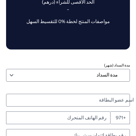
الحد الأقصى للشراء (درهم)
-
مواصفات المنتج لخطة %0 للتقسيط السهل
مدة السداد (شهر)
اسم عضو البطاقة
+971