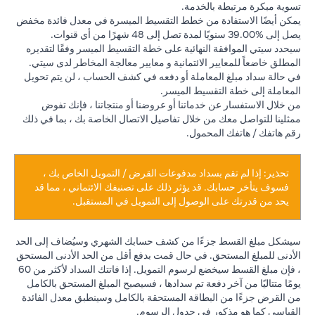
تسوية مبكرة مرتبطة بالخدمة.
يمكن أيضًا الاستفادة من خطط التقسيط الميسرة في معدل فائدة مخفض
يصل إلى %39.00 سنويًا لمدة تصل إلى 48 شهرًا من أي قنوات.
سيحدد سيتي الموافقة النهائية على خطة التقسيط الميسر وفقًا لتقديره
المطلق خاضعاً للمعايير الائتمانية و معايير معالجة المخاطر لدى سيتي.
في حالة سداد مبلغ المعاملة أو دفعه في كشف الحساب ، لن يتم تحويل
المعاملة إلى خطة التقسيط الميسر.
من خلال الاستفسار عن خدماتنا أو عروضنا أو منتجاتنا ، فإنك تفوض
ممثلينا للتواصل معك من خلال تفاصيل الاتصال الخاصة بك ، بما في ذلك
رقم هاتفك / هاتفك المحمول.
تحذير: إذا لم تقم بسداد مدفوعات القرض / التمويل الخاص بك ،
فسوف يتأخر حسابك. قد يؤثر ذلك على تصنيفك الائتماني ، مما قد
يحد من قدرتك على الوصول إلى التمويل في المستقبل.
سيشكل مبلغ القسط جزءًا من كشف حسابك الشهري وسيُضاف إلى الحد
الأدنى للمبلغ المستحق. في حال قمت بدفع أقل من الحد الأدنى المستحق
، فإن مبلغ القسط سيخضع لرسوم التمويل. إذا فاتتك السداد لأكثر من 60
يومًا متتاليًا من آخر دفعة تم سدادها ، فسيصبح المبلغ المستحق بالكامل
من القرض جزءًا من البطاقة المستحقة بالكامل وسينطبق معدل الفائدة
القياسي كما هو مذكور في جدول الرسوم.