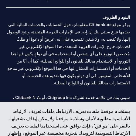
البنود و الظروف
يوفر موقع Citibank.ae معلوماتٍ حول الحسابات والخدمات المالية التي
يقدمها فرع سيتي بنك إن.إيه. في الإمارات العربية المتحدة، ويتيح الوصول
إليها. ولا يُقصد به، ولا ينبغي تفسيره على أنه، عرضٌ أو دعوةٌ أو طلبٌ
لخدماتٍ خارج الإمارات العربية المتحدة. هذا الموقع الإلكتروني غير
مُخصص للتوزيع على أي شخصٍ أو استخدامه في أي دولةٍ يكون فيها هذا
التوزيع أو الاستخدام مخالفًا للقانون أو اللوائح المحلية، كما أن أيًا من
الخدمات أو الاستثمارات المشار إليها في هذا الموقع الإلكتروني غير متاحةٍ
للأشخاص المقيمين في أي دولةٍ يكون فيها تقديم هذه الخدمات أو
الاستثمارات مخالفًا للقانون أو اللوائح المحلية.
سيتي بنك هي علامة خدمة لشركة Citigroup Inc. أو .Citibank N.A ،
مستخدمة ومسجلة في جميع أنحاء العالم.
يستخدم موقعنا ملفات تعريف الارتباط. ملفات تعريف الارتباط
الأساسية مطلوبة لأمان وسلامة موقعنا ولا يمكن إيقاف تشغيلها.
سيتي بنك إن. إيه. الإمارات مسجل لدى مصرف الإمارات المركزي تحت
بالنقر على 'موافق' ، فإنك توافق على استخدامنا لملفات تعريف
أرقام التراخيص 202563 لفرع الوصل في دبي، 531989 لفرع مول
الارتباط التسويقية لتزويدك بتجربة مخصصة عبر الموقع ، وإظهار
الإمارات في دبي، و
CN-1002019
لفرع أبوظبي. هاتف: 4000 311 04.