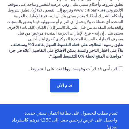
تطبق شروط وأحكام سيتي بنك ، وهي عرضة للتغيير ومتاحة على موقعنا
(opens in a new tab)
الإلكتروني
www.citibank.ae
وترجع إلى القسم د (2) (ج). تطبق شروط
وأحكام الشريك أيضًا. لا يقدم سيتي بنك ان ايه- فرع الإمارات العربية
المتحدة أي ضمانات ولا يتحمل أي التزام أو مسؤولية فيما يتعلق بالمنتجات
والخدمات المقدمة من قبل الشريك (الشركاء) / الكيان (الكيانات) الأخرى.
سيتي بنك ، إن إيه - فرع الإمارات العربية المتحدة مرخص من قبل
مصرف الإمارات العربية المتحدة المركزي كفرع لبنك أجنبي.
تطبق رسوم المعالجة على خطة التقسيط السهل بفائدة 0% وستختلف
بناءً على اختيار التاجر والمدة. يمكن الاطلاع على التفاصيل أعلاه في جزء
"مواصفات المنتج لخطة %0 للتقسيط السهل".
أقر بأنني قد قرأت وفهمت ووافقت على الشروط.
قدم الآن
تقدم بطلب للحصول على بطاقة ائتمان سيتي جديدة
واحصل على عرض ترحيبي يصل إلى 1,250 درهم كاسترداد
نقدي!