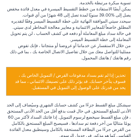
تسوية مبكرة مرتبطة بالخدمة.
يمكن أيضًا الاستفادة من خطط التقسيط الميسرة في معدل فائدة مخفض
يصل إلى %39.00 سنويًا لمدة تصل إلى 48 شهرًا من أي قنوات.
سيحدد سيتي الموافقة النهائية على خطة التقسيط الميسر وفقًا لتقديره
المطلق خاضعاً للمعايير الائتمانية و معايير معالجة المخاطر لدى سيتي.
في حالة سداد مبلغ المعاملة أو دفعه في كشف الحساب ، لن يتم تحويل
المعاملة إلى خطة التقسيط الميسر.
من خلال الاستفسار عن خدماتنا أو عروضنا أو منتجاتنا ، فإنك تفوض
ممثلينا للتواصل معك من خلال تفاصيل الاتصال الخاصة بك ، بما في ذلك
رقم هاتفك / هاتفك المحمول.
تحذير: إذا لم تقم بسداد مدفوعات القرض / التمويل الخاص بك ،
فسوف يتأخر حسابك. قد يؤثر ذلك على تصنيفك الائتماني ، مما قد
يحد من قدرتك على الوصول إلى التمويل في المستقبل.
سيشكل مبلغ القسط جزءًا من كشف حسابك الشهري وسيُضاف إلى الحد
الأدنى للمبلغ المستحق. في حال قمت بدفع أقل من الحد الأدنى المستحق
، فإن مبلغ القسط سيخضع لرسوم التمويل. إذا فاتتك السداد لأكثر من 60
يومًا متتاليًا من آخر دفعة تم سدادها ، فسيصبح المبلغ المستحق بالكامل
من القرض جزءًا من البطاقة المستحقة بالكامل وسينطبق معدل الفائدة
القياسي كما هو مذكور في جدول الرسوم.