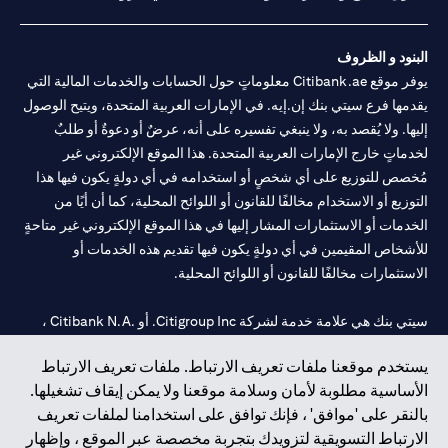
البنود و الظروف
يوفر موقع Citibank.ae معلوماتٍ حول الحسابات والخدمات المالية التي
يقدمها فرع سيتي بنك إن.إيه. في الإمارات العربية المتحدة، ويتيح الوصول
إليها. ولا يُقصد به، ولا ينبغي تفسيره على أنه، عرضٌ أو دعوةٌ أو طلبٌ
لخدماتٍ خارج الإمارات العربية المتحدة. هذا الموقع الإلكتروني غير
مُخصص للتوزيع على أي شخصٍ أو استخدامه في أي دولةٍ يكون فيها هذا
التوزيع أو الاستخدام مخالفًا للقانون أو اللوائح المحلية، كما أن أيًا من
الخدمات أو الاستثمارات المشار إليها في هذا الموقع الإلكتروني غير متاحةٍ
للأشخاص المقيمين في أي دولةٍ يكون فيها تقديم هذه الخدمات أو
الاستثمارات مخالفًا للقانون أو اللوائح المحلية.
سيتي بنك هي علامة خدمة لشركة Citigroup Inc. أو .Citibank N.A ،
مستخدمة ومسجلة في جميع أنحاء العالم.
يستخدم موقعنا ملفات تعريف الارتباط. ملفات تعريف الارتباط
الأساسية مطلوبة لأمان وسلامة موقعنا ولا يمكن إيقاف تشغيلها.
سيتي بنك إن. إيه. الإمارات مسجل لدى مصرف الإمارات المركزي تحت
بالنقر على 'موافق' ، فإنك توافق على استخدامنا لملفات تعريف
أرقام التراخيص 202563 لفرع الوصل في دبي، 531989 لفرع مول
الارتباط التسويقية لتزويدك بتجربة مخصصة عبر الموقع ، وإظهار
الإمارات في دبي، و
CN-1002019
لفرع أبوظبي. هاتف: 4000 311 04.