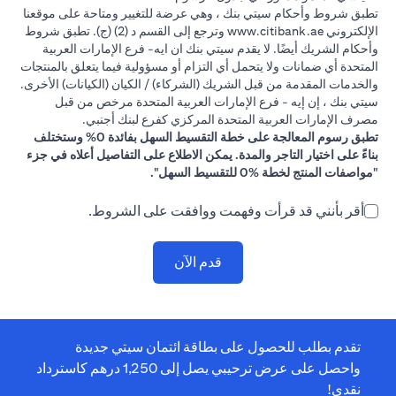
تطبق شروط وأحكام سيتي بنك ، وهي عرضة للتغيير ومتاحة على موقعنا
(opens in a new tab)
الإلكتروني
www.citibank.ae
وترجع إلى القسم د (2) (ج). تطبق شروط
وأحكام الشريك أيضًا. لا يقدم سيتي بنك ان ايه- فرع الإمارات العربية
المتحدة أي ضمانات ولا يتحمل أي التزام أو مسؤولية فيما يتعلق بالمنتجات
والخدمات المقدمة من قبل الشريك (الشركاء) / الكيان (الكيانات) الأخرى.
سيتي بنك ، إن إيه - فرع الإمارات العربية المتحدة مرخص من قبل
مصرف الإمارات العربية المتحدة المركزي كفرع لبنك أجنبي.
تطبق رسوم المعالجة على خطة التقسيط السهل بفائدة 0% وستختلف
بناءً على اختيار التاجر والمدة. يمكن الاطلاع على التفاصيل أعلاه في جزء
"مواصفات المنتج لخطة %0 للتقسيط السهل".
أقر بأنني قد قرأت وفهمت ووافقت على الشروط.
قدم الآن
تقدم بطلب للحصول على بطاقة ائتمان سيتي جديدة
واحصل على عرض ترحيبي يصل إلى 1,250 درهم كاسترداد
نقدي!