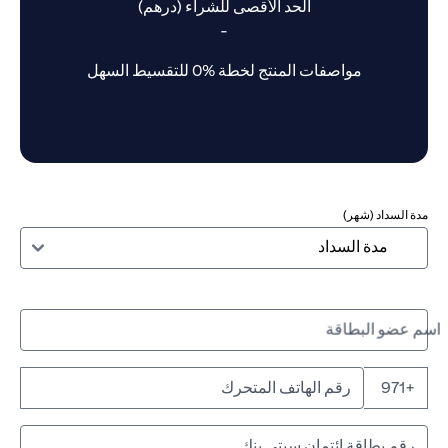
الحد الأقصى للشراء (درهم)
-
مواصفات المنتج لخطة %0 للتقسيط السهل
مدة السداد (شهر)
اسم عضو البطاقة
+971