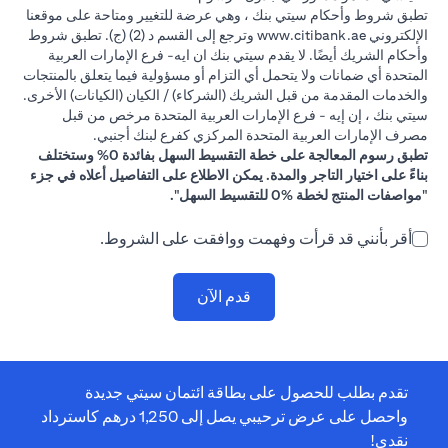
تطبق شروط وأحكام سيتي بنك ، وهي عرضة للتغيير ومتاحة على موقعنا
(opens in a new tab)
الإلكتروني
www.citibank.ae
وترجع إلى القسم د (2) (ج). تطبق شروط
وأحكام الشريك أيضًا. لا يقدم سيتي بنك ان ايه- فرع الإمارات العربية
المتحدة أي ضمانات ولا يتحمل أي التزام أو مسؤولية فيما يتعلق بالمنتجات
والخدمات المقدمة من قبل الشريك (الشركاء) / الكيان (الكيانات) الأخرى.
سيتي بنك ، إن إيه - فرع الإمارات العربية المتحدة مرخص من قبل
مصرف الإمارات العربية المتحدة المركزي كفرع لبنك أجنبي.
تطبق رسوم المعالجة على خطة التقسيط السهل بفائدة 0% وستختلف
بناءً على اختيار التاجر والمدة. يمكن الاطلاع على التفاصيل أعلاه في جزء
"مواصفات المنتج لخطة %0 للتقسيط السهل".
أقر بأنني قد قرأت وفهمت ووافقت على الشروط.
قدم الآن
تقدم بطلب للحصول على بطاقة ائتمان سيتي جديدة
واحصل على عرض ترحيبي يصل إلى 1,250 درهم كاسترداد
نقدي!