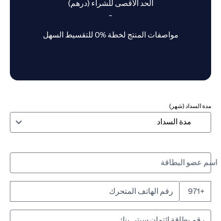
الحد الأقصى للشراء (درهم)
-
مواصفات المنتج لخطة %0 للتقسيط السهل
مدة السداد (شهر)
اسم عضو البطاقة
+971