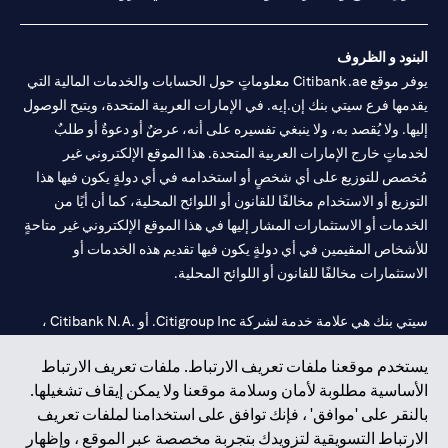
البنود و الظروف
يوفر موقع Citibank.ae معلوماتٍ حول الحسابات والخدمات المالية التي
يقدمها فرع سيتي بنك إن.إيه. في الإمارات العربية المتحدة، ويتيح الوصول
إليها. ولا يُقصد به، ولا ينبغي تفسيره على أنه، عرضٌ أو دعوةٌ أو طلبٌ
لخدماتٍ خارج الإمارات العربية المتحدة. هذا الموقع الإلكتروني غير
مُخصص للتوزيع على أي شخصٍ أو استخدامه في أي دولةٍ يكون فيها هذا
التوزيع أو الاستخدام مخالفًا للقانون أو اللوائح المحلية، كما أن أيًا من
الخدمات أو الاستثمارات المشار إليها في هذا الموقع الإلكتروني غير متاحةٍ
للأشخاص المقيمين في أي دولةٍ يكون فيها تقديم هذه الخدمات أو
الاستثمارات مخالفًا للقانون أو اللوائح المحلية.
سيتي بنك هي علامة خدمة لشركة Citigroup Inc. أو .Citibank N.A ،
مستخدمة ومسجلة في جميع أنحاء العالم.
يستخدم موقعنا ملفات تعريف الارتباط. ملفات تعريف الارتباط
الأساسية مطلوبة لأمان وسلامة موقعنا ولا يمكن إيقاف تشغيلها.
سيتي بنك إن. إيه. الإمارات مسجل لدى مصرف الإمارات المركزي تحت
بالنقر على 'موافق' ، فإنك توافق على استخدامنا لملفات تعريف
أرقام التراخيص 202563 لفرع الوصل في دبي، 531989 لفرع مول
الارتباط التسويقية لتزويدك بتجربة مخصصة عبر الموقع ، وإظهار
الإمارات في دبي، و
CN-1002019
لفرع أبوظبي. هاتف: 4000 311 04.