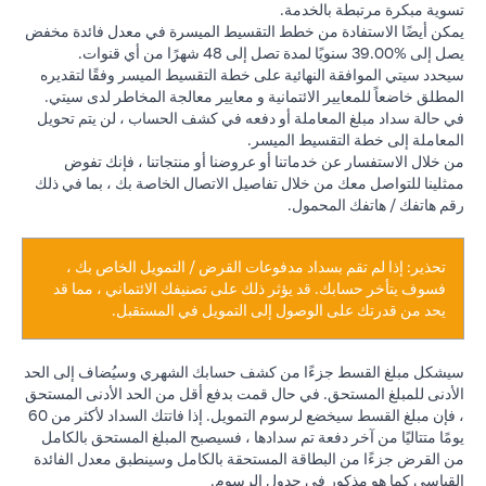
تسوية مبكرة مرتبطة بالخدمة.
يمكن أيضًا الاستفادة من خطط التقسيط الميسرة في معدل فائدة مخفض
يصل إلى %39.00 سنويًا لمدة تصل إلى 48 شهرًا من أي قنوات.
سيحدد سيتي الموافقة النهائية على خطة التقسيط الميسر وفقًا لتقديره
المطلق خاضعاً للمعايير الائتمانية و معايير معالجة المخاطر لدى سيتي.
في حالة سداد مبلغ المعاملة أو دفعه في كشف الحساب ، لن يتم تحويل
المعاملة إلى خطة التقسيط الميسر.
من خلال الاستفسار عن خدماتنا أو عروضنا أو منتجاتنا ، فإنك تفوض
ممثلينا للتواصل معك من خلال تفاصيل الاتصال الخاصة بك ، بما في ذلك
رقم هاتفك / هاتفك المحمول.
تحذير: إذا لم تقم بسداد مدفوعات القرض / التمويل الخاص بك ،
فسوف يتأخر حسابك. قد يؤثر ذلك على تصنيفك الائتماني ، مما قد
يحد من قدرتك على الوصول إلى التمويل في المستقبل.
سيشكل مبلغ القسط جزءًا من كشف حسابك الشهري وسيُضاف إلى الحد
الأدنى للمبلغ المستحق. في حال قمت بدفع أقل من الحد الأدنى المستحق
، فإن مبلغ القسط سيخضع لرسوم التمويل. إذا فاتتك السداد لأكثر من 60
يومًا متتاليًا من آخر دفعة تم سدادها ، فسيصبح المبلغ المستحق بالكامل
من القرض جزءًا من البطاقة المستحقة بالكامل وسينطبق معدل الفائدة
القياسي كما هو مذكور في جدول الرسوم.