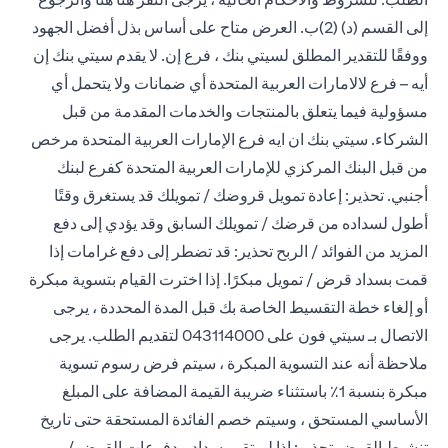
إلى القسم (د) (2)ب. العرض متاح على أساس بذل أفضل الجهود
ووفقًا للتقدير المطلق لسيتي بنك ، فرع إن. لا يقدم سيتي بنك إن
أيه – فرع لالامارات العربية المتحدة أي ضمانات ولا يتحمل أي
مسؤولية فيما يتعلق بالمنتجات والخدمات المقدمة من قبل
الشركاء. سيتي بنك ان ايه فرع الإمارات العربية المتحدة مرخص
من قبل البنك المركزي للإمارات العربية المتحدة كفرع لبنك
أجنبي. تحذير: إعادة تمويل قروضك / تمويلك قد يستغرق وقتًا
أطول لسداده من قرضك / تمويلك السابق وقد يؤدي إلى دفع
المزيد من الفوائد / الربح تحذير: قد تضطر إلى دفع غرامات إذا
قمت بسداد قرض / تمويل مبكرًا. إذا اخترت القيام بتسوية مبكرة
أو إلغاء خطة التقسيط الخاصة بك قبل المدة المحددة ، يرجى
الاتصال بـ سيتي فون على 043114000 لتقديم الطلب. يرجى
ملاحظة أنه عند التسوية المبكرة ، سيتم فرض رسوم تسوية
مبكرة بنسبة 1٪ باستثناء ضريبة القيمة المضافة على المبلغ
الأساسي المستحق ، وسيتم خصم الفائدة المستحقة حتى تاريخ
تنشيط القرض.تحذير: إذا لم تقم بسداد مدفوعات القرض /