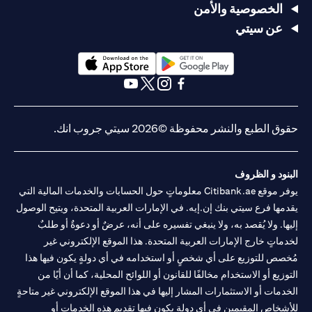
الخصوصية والأمن
عن سيتي
(opens in a new tab)
(opens in a new tab)
(opens in a new tab)
(opens in a new tab)
(opens in a new tab)
(opens in a new tab)
حقوق الطبع والنشر محفوظة ©2026 سيتي جروب انك.
البنود و الظروف
يوفر موقع Citibank.ae معلوماتٍ حول الحسابات والخدمات المالية التي
يقدمها فرع سيتي بنك إن.إيه. في الإمارات العربية المتحدة، ويتيح الوصول
إليها. ولا يُقصد به، ولا ينبغي تفسيره على أنه، عرضٌ أو دعوةٌ أو طلبٌ
لخدماتٍ خارج الإمارات العربية المتحدة. هذا الموقع الإلكتروني غير
مُخصص للتوزيع على أي شخصٍ أو استخدامه في أي دولةٍ يكون فيها هذا
التوزيع أو الاستخدام مخالفًا للقانون أو اللوائح المحلية، كما أن أيًا من
الخدمات أو الاستثمارات المشار إليها في هذا الموقع الإلكتروني غير متاحةٍ
للأشخاص المقيمين في أي دولةٍ يكون فيها تقديم هذه الخدمات أو