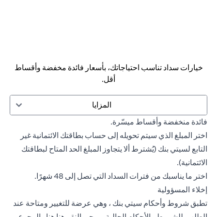
خيارات سداد تناسب احتياجاتك، بأسعار فائدة مخفضة وأقساط
أقل.
المزايا
فائدة منخفضة وأقساط ميسّرة.
اختر المبلغ الذي سيتم تحويله إلى حساب بطاقتك الائتمانية غير
التابع لسيتي بنك (يُشترط ألا يتجاوز المبلغ الحد المتاح لبطاقتك
الائتمانية).
اختر ما يناسبك من فترات السداد التي تصل إلى 48 شهرًا.
إخلاء المسؤولية
تطبق شروط وأحكام سيتي بنك ، وهي عرضة للتغيير ومتاحة عند
(opens in a new tab)
الطلب. للشروط والأحكام الحالية ، يرجى النقر هنا
هنا
والرجوع