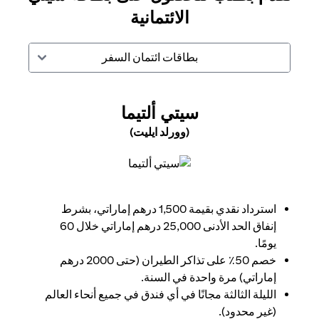
الائتمانية
بطاقات ائتمان السفر
(OPENS IN A NEW TAB)
سيتي ألتيما
(وورلد ايليت)
(opens in a new tab)
استرداد نقدي بقيمة 1,500 درهم إماراتي، بشرط
إنفاق الحد الأدنى 25,000 درهم إماراتي خلال 60
يومًا.
خصم 50٪ على تذاكر الطيران (حتى 2000 درهم
إماراتي) مرة واحدة في السنة.
الليلة الثالثة مجانًا في أي فندق في جميع أنحاء العالم
(غير محدود).