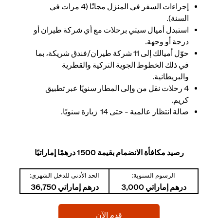
إجراءات السفر في المنزل مجانًا (4 مرات في
السنة).
استبدل أميال سيتي برحلات مع أي شركة طيران أو
درجة أو وجهة.
حوّل أميالك إلى 11 شركة طيران/فندق شريكة، بما
في ذلك الخطوط الجوية التركية والقطرية
والبريطانية.
4 رحلات نقل من وإلى المطار سنويًا عبر تطبيق
كريم.
صالة انتظار عالمية - حتى 14 زيارة سنويًا.
رصيد مكافأة الانضمام بقيمة 1500 درهمًا إماراتيًا
الرسوم السنوية:
الحد الأدنى للدخل الشهري:
درهم إماراتي 3,000
درهم إماراتي 36,750
(opens in a new tab)
قدم الآن