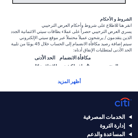
الشروط و الأحكام
(opens in a new tab)
انقر هنا
للاطلاع على شروط وأحكام العرض الترحيبي
يسري العرض الترحيبي حصراً على عملاء بطاقات سيتي الائتمانية الجدد
الذين يتقدمون / يرشحون عميلاً محتملاً عبر موقع سيتي الإلكتروني
سيتم إضافة رصيد مكافأة الانضمام إلى الحساب خلال 45 يومًا من تلبية
الحد الأدنى لمتطلبات الإنفاق أدناه:
مكافأة الانضمام
الحد الأدنى
المنتج
(تُضاف لكشف
للإنفاق خلال
الحساب)
60 يومًا
أظهر المزيد
25,000
1,500 درهم
سيتي ألتيما
درهم
إماراتي
إماراتي
15,000
بطاقة سيتي
1000 درهم
الخدمات المصرفية
درهم
بريستيج الائتمانية
إماراتي
إدارة الثروة
إماراتي
المساعدة والدعم