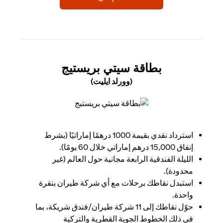
(OPENS IN A NEW TAB)
بطاقة سيتي بريستيج
(وورلد ايليت)
(opens in a new tab)
استرداد نقدي بقيمة 1000 درهمًا إماراتيًا (بشرط
إنفاق 15,000 درهم إماراتي خلال 60 يومًا).
الليلة الفندقية الرابعة مجانية حول العالم (غير
محدودة).
استبدل نقاطك برحلات مع أي شركة طيران بنقرة
واحدة.
حوّل نقاطك إلى 11 شركة طيران/فندق شريكة، بما
في ذلك الخطوط الجوية القطرية والتركية