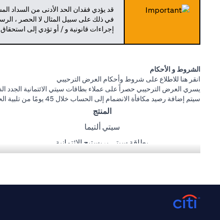
قد يؤدي فقدان الحد الأدنى من السداد ال
في ذلك على سبيل المثال لا الحصر ، الرسو
إجراءات قانونية و / أو تؤدي إلى استحقاق
الشروط و الأحكام
(opens in a new tab)
انقر هنا
للاطلاع على شروط وأحكام العرض الترحيبي
يسري العرض الترحيبي حصراً على عملاء بطاقات سيتي الائتمانية الجدد الذي
سيتم إضافة رصيد مكافأة الانضمام إلى الحساب خلال 45 يومًا من تلبية الحد الأدنى لمتطلبات الإنفاق أدناه:
المنتج
سيتي ألتيما
بطاقة سيتي بريستيج الائتمانية
بطاقة سيتي بريمير الائتمانية
بطاقة سيتي كاش باك للاسترداد النقدي الائتمانية
بطاقة سيتي ريواردز
عروض كارفور، طلبات، كريم، وصالة المطار مقدمة من ماستركارد. سيتي ب
(opens in a new tab)
انقر
هنا
لمعرفة المزيد عن شروط و أحكام طلبات