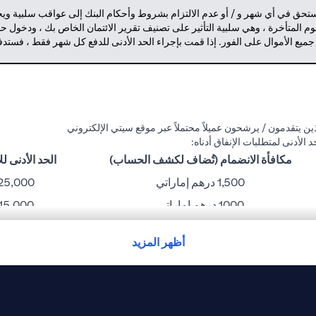
مستحق في أي شهر و / أو عدم الالتزام بشروط وأحكام البنك إلى عواقب سلبية وي
م المتأخرة ، وهي سلبية التأثير على تصنيف تقرير الائتمان الخاص بك ، ودخول 
 جميع الأموال على الفور. إذا قمت بإجراء الحد الأدنى للدفع كل شهر فقط ، فست
ن يتقدمون / يرشحون عميلاً محتملاً عبر موقع سيتي الإلكتروني
مكافأة الانضمام (تُضاف لكشف الحساب)
الحد الأدنى للإنفا
1,500 درهم إماراتي
25,000 درهم إمارات
1000 درهم إماراتي
15,000 درهم إماراتي
750 درهم إماراتي
10,000 درهم إماراتي
أظهر المزيد
300 درهم إماراتي
6,000 درهم إماراتي
نك غير مسؤول عن أي خسارة أو إزعاج قد يتعرض له حامل البطاقة بسبب مشاكل ت