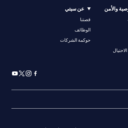
ية والأمن
عن سيتي
* لا توجد رسوم سنوية في السنة الأولى ؛ لا توجد رسوم سنوية اعتبارًا من العام الثاني فصاعدًا مع مراعاة حد أدنى للإنفاق الذي يبلغ 9,000 درهم إماراتي في السنة اللاحقة ، وإلا يتم تطبيق رسوم قدرها 300 درهم إماراتي( يُطبق
(opens in a new tab)
(opens in a new tab)
قصتنا
(opens in a new tab)
الوظائف
سي أو موناكو أو سان مارينو أو الفاتيكان أو جزيرة مان أو المملكة
صفحة ليس ولا ينبغي تفسيره على أنه عرض أو دعوة أو دعوة لشراء أو بيع أي
(opens in a new tab)
حوكمة الشركات
(opens in a new tab)
www.citibank
. جميع العروض متاحة على أساس بذل أفضل الجهود
(opens in a new tab)
الاحتيال
دمات المقدمة من قبل الشركاء / الكيانات الأخرى
(opens in a new tab)
(opens in a new tab)
(opens in a new tab)
(opens in a new tab)