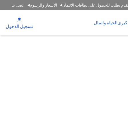
قدم بطلب للحصول على بطاقات الائتمان
الأسعار والرسوم
اتصل بنا
(opens in a new tab)
كبرى
الحياة والمال
(opens in a new tab)
تسجيل الدخول