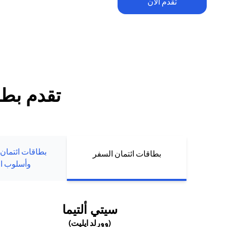
تقدم الآن
تطبق الشروط والأحكام. يخضع الاسترداد النقدي ضمن العرض الترحيبي للح
للإنفاق والرسوم السنوية (إن وجدت). يُمنح الاسترداد النقدي حصراً لعملاء ب
الجدد الذين يقومون بتقديم طلبهم أو تعبئة بياناتهم مباشرة عبر موقع سيتي 
تقدم بطل
بطاقات ائتمان
بطاقات ائتمان السفر
وأسلوب ال
(OPENS IN A NEW TAB)
سيتي ألتيما
(وورلد ايليت)