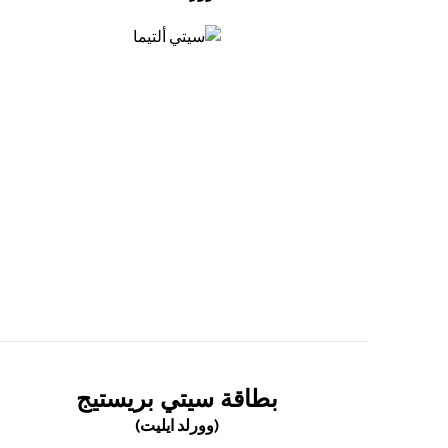
(opens in a new tab)
(OPENS IN A NEW TAB)
بطاقة سيتي بريستيج
(وورلد ايليت)