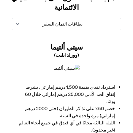
الائتمانية
بطاقات ائتمان السفر
(OPENS IN A NEW TAB)
سيتي ألتيما
(وورلد ايليت)
(opens in a new tab)
استرداد نقدي بقيمة 1,500 درهم إماراتي، بشرط
إنفاق الحد الأدنى 25,000 درهم إماراتي خلال 60
يومًا.
خصم 50٪ على تذاكر الطيران (حتى 2000 درهم
إماراتي) مرة واحدة في السنة.
الليلة الثالثة مجانًا في أي فندق في جميع أنحاء العالم
(غير محدود).