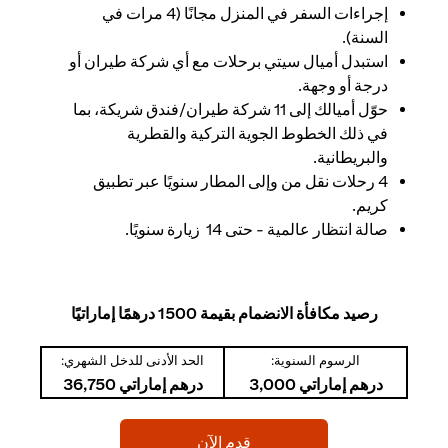
إجراءات السفر في المنزل مجانًا (4 مرات في
السنة).
استبدل أميال سيتي برحلات مع أي شركة طيران أو
درجة أو وجهة.
حوّل أميالك إلى 11 شركة طيران/فندق شريكة، بما
في ذلك الخطوط الجوية التركية والقطرية
والبريطانية.
4 رحلات نقل من وإلى المطار سنويًا عبر تطبيق
كريم.
صالة انتظار عالمية - حتى 14 زيارة سنويًا.
رصيد مكافأة الانضمام بقيمة 1500 درهمًا إماراتيًا
الرسوم السنوية:
الحد الأدنى للدخل الشهري:
درهم إماراتي 3,000
درهم إماراتي 36,750
(opens in a new tab)
قدم الآن