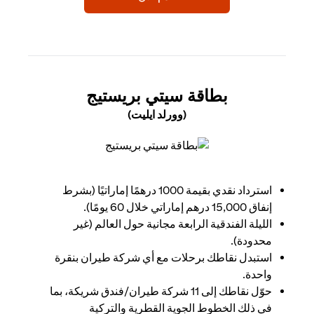
(OPENS IN A NEW TAB)
بطاقة سيتي بريستيج
(وورلد ايليت)
(opens in a new tab)
استرداد نقدي بقيمة 1000 درهمًا إماراتيًا (بشرط
إنفاق 15,000 درهم إماراتي خلال 60 يومًا).
الليلة الفندقية الرابعة مجانية حول العالم (غير
محدودة).
استبدل نقاطك برحلات مع أي شركة طيران بنقرة
واحدة.
حوّل نقاطك إلى 11 شركة طيران/فندق شريكة، بما
في ذلك الخطوط الجوية القطرية والتركية