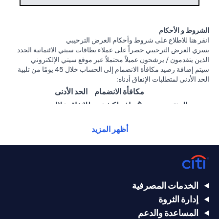
الشروط و الأحكام
(opens in a new tab)
انقر هنا
للاطلاع على شروط وأحكام العرض الترحيبي
يسري العرض الترحيبي حصراً على عملاء بطاقات سيتي الائتمانية الجدد
الذين يتقدمون / يرشحون عميلاً محتملاً عبر موقع سيتي الإلكتروني
سيتم إضافة رصيد مكافأة الانضمام إلى الحساب خلال 45 يومًا من تلبية
الحد الأدنى لمتطلبات الإنفاق أدناه:
مكافأة الانضمام
الحد الأدنى
المنتج
(تُضاف لكشف
للإنفاق خلال
الحساب)
60 يومًا
أظهر المزيد
25,000
1,500 درهم
سيتي ألتيما
درهم
إماراتي
إماراتي
15,000
بطاقة سيتي
1000 درهم
الخدمات المصرفية
درهم
بريستيج الائتمانية
إماراتي
إدارة الثروة
إماراتي
المساعدة والدعم