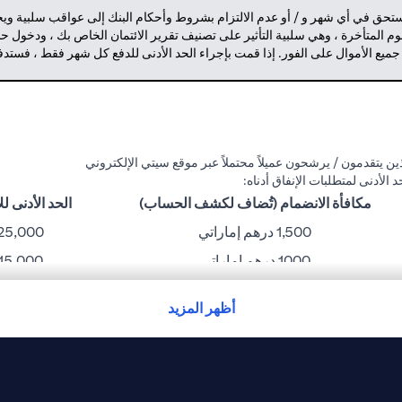
مستحق في أي شهر و / أو عدم الالتزام بشروط وأحكام البنك إلى عواقب سلبية وي
م المتأخرة ، وهي سلبية التأثير على تصنيف تقرير الائتمان الخاص بك ، ودخول 
 جميع الأموال على الفور. إذا قمت بإجراء الحد الأدنى للدفع كل شهر فقط ، فست
ن يتقدمون / يرشحون عميلاً محتملاً عبر موقع سيتي الإلكتروني
مكافأة الانضمام (تُضاف لكشف الحساب)
الحد الأدنى للإنفا
1,500 درهم إماراتي
25,000 درهم إمارات
1000 درهم إماراتي
15,000 درهم إماراتي
750 درهم إماراتي
10,000 درهم إماراتي
أظهر المزيد
300 درهم إماراتي
6,000 درهم إماراتي
نك غير مسؤول عن أي خسارة أو إزعاج قد يتعرض له حامل البطاقة بسبب مشاكل ت