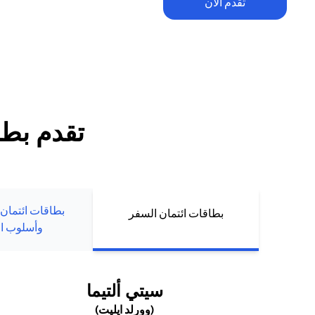
تقدم الآن
تطبق الشروط والأحكام. يخضع الاسترداد النقدي ضمن العرض الترحيبي للح
للإنفاق والرسوم السنوية (إن وجدت). يُمنح الاسترداد النقدي حصراً لعملاء ب
الجدد الذين يقومون بتقديم طلبهم أو تعبئة بياناتهم مباشرة عبر موقع سيتي 
تقدم بطل
بطاقات ائتمان
بطاقات ائتمان السفر
وأسلوب ال
(OPENS IN A NEW TAB)
سيتي ألتيما
(وورلد ايليت)