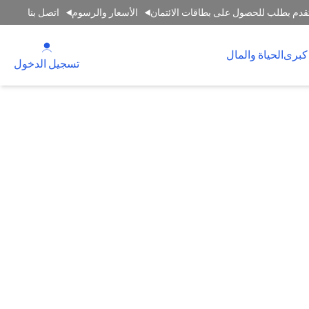
قدم بطلب للحصول على بطاقات الائتمان
الأسعار والرسوم
اتصل بنا
(opens in a new tab)
كبرى
الحياة والمال
(opens in a new tab)
تسجيل الدخول