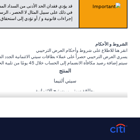
قد يؤدي فقدان الحد الأدنى من السداد ال
في ذلك على سبيل المثال لا الحصر ، الرسو
إجراءات قانونية و / أو تؤدي إلى استحقاق
الشروط و الأحكام
(opens in a new tab)
انقر هنا
للاطلاع على شروط وأحكام العرض الترحيبي
يسري العرض الترحيبي حصراً على عملاء بطاقات سيتي الائتمانية الجدد الذي
سيتم إضافة رصيد مكافأة الانضمام إلى الحساب خلال 45 يومًا من تلبية الحد الأدنى لمتطلبات الإنفاق أدناه:
المنتج
سيتي ألتيما
بطاقة سيتي بريستيج الائتمانية
بطاقة سيتي بريمير الائتمانية
بطاقة سيتي كاش باك للاسترداد النقدي الائتمانية
بطاقة سيتي ريواردز
عروض كارفور، طلبات، كريم، وصالة المطار مقدمة من ماستركارد. سيتي ب
(opens in a new tab)
انقر
هنا
لمعرفة المزيد عن شروط و أحكام طلبات