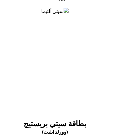
(opens in a new tab)
(OPENS IN A NEW TAB)
بطاقة سيتي بريستيج
(وورلد ايليت)