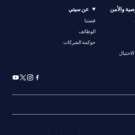
ية والأمن
عن سيتي
* لا توجد رسوم سنوية في السنة الأولى ؛ لا توجد رسوم سنوية اعتبارًا من العام الثاني فصاعدًا مع مراعاة حد أدنى للإنفاق الذي يبلغ 9,000 درهم إماراتي في السنة اللاحقة ، وإلا يتم تطبيق رسوم قدرها 300 درهم إماراتي( يُطبق
(opens in a new tab)
(opens in a new tab)
قصتنا
(opens in a new tab)
الوظائف
سي أو موناكو أو سان مارينو أو الفاتيكان أو جزيرة مان أو المملكة
صفحة ليس ولا ينبغي تفسيره على أنه عرض أو دعوة أو دعوة لشراء أو بيع أي
(opens in a new tab)
حوكمة الشركات
(opens in a new tab)
www.citibank
. جميع العروض متاحة على أساس بذل أفضل الجهود
(opens in a new tab)
الاحتيال
دمات المقدمة من قبل الشركاء / الكيانات الأخرى
(opens in a new tab)
(opens in a new tab)
(opens in a new tab)
(opens in a new tab)