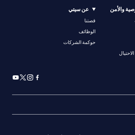
ية والأمن
عن سيتي
* لا توجد رسوم سنوية في السنة الأولى ؛ لا توجد رسوم سنوية اعتبارًا من العام الثاني فصاعدًا مع مراعاة حد أدنى للإنفاق الذي يبلغ 9,000 درهم إماراتي في السنة اللاحقة ، وإلا يتم تطبيق رسوم قدرها 300 درهم إماراتي( يُطبق
(opens in a new tab)
(opens in a new tab)
قصتنا
(opens in a new tab)
الوظائف
سي أو موناكو أو سان مارينو أو الفاتيكان أو جزيرة مان أو المملكة
صفحة ليس ولا ينبغي تفسيره على أنه عرض أو دعوة أو دعوة لشراء أو بيع أي
(opens in a new tab)
حوكمة الشركات
(opens in a new tab)
www.citibank
. جميع العروض متاحة على أساس بذل أفضل الجهود
(opens in a new tab)
الاحتيال
دمات المقدمة من قبل الشركاء / الكيانات الأخرى
(opens in a new tab)
(opens in a new tab)
(opens in a new tab)
(opens in a new tab)