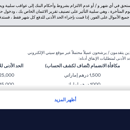
مستحق في أي شهر و / أو عدم الالتزام بشروط وأحكام البنك إلى عواقب سلبية وي
م المتأخرة ، وهي سلبية التأثير على تصنيف تقرير الائتمان الخاص بك ، ودخول 
 جميع الأموال على الفور. إذا قمت بإجراء الحد الأدنى للدفع كل شهر فقط ، فست
ن يتقدمون / يرشحون عميلاً محتملاً عبر موقع سيتي الإلكتروني
مكافأة الانضمام (تُضاف لكشف الحساب)
الحد الأدنى للإنفا
1,500 درهم إماراتي
25,000 درهم إمارات
1000 درهم إماراتي
15,000 درهم إماراتي
750 درهم إماراتي
10,000 درهم إماراتي
أظهر المزيد
300 درهم إماراتي
6,000 درهم إماراتي
نك غير مسؤول عن أي خسارة أو إزعاج قد يتعرض له حامل البطاقة بسبب مشاكل ت