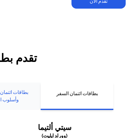
تقدم الآن
تطبق الشروط والأحكام. يخضع الاسترداد النقدي ضمن العرض الترحيبي للح
للإنفاق والرسوم السنوية (إن وجدت). يُمنح الاسترداد النقدي حصراً لعملاء ب
الجدد الذين يقومون بتقديم طلبهم أو تعبئة بياناتهم مباشرة عبر موقع سيتي 
تقدم بطل
بطاقات ائتمان
بطاقات ائتمان السفر
وأسلوب ال
(OPENS IN A NEW TAB)
سيتي ألتيما
(وورلد ايليت)