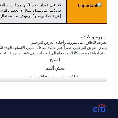
قد يؤدي فقدان الحد الأدنى من السداد ال
في ذلك على سبيل المثال لا الحصر ، الرسو
إجراءات قانونية و / أو تؤدي إلى استحقاق
الشروط و الأحكام
(opens in a new tab)
انقر هنا
للاطلاع على شروط وأحكام العرض الترحيبي
يسري العرض الترحيبي حصراً على عملاء بطاقات سيتي الائتمانية الجدد الذي
سيتم إضافة رصيد مكافأة الانضمام إلى الحساب خلال 45 يومًا من تلبية الحد الأدنى لمتطلبات الإنفاق أدناه:
المنتج
سيتي ألتيما
بطاقة سيتي بريستيج الائتمانية
بطاقة سيتي بريمير الائتمانية
بطاقة سيتي كاش باك للاسترداد النقدي الائتمانية
بطاقة سيتي ريواردز
عروض كارفور، طلبات، كريم، وصالة المطار مقدمة من ماستركارد. سيتي ب
(opens in a new tab)
انقر
هنا
لمعرفة المزيد عن شروط و أحكام طلبات