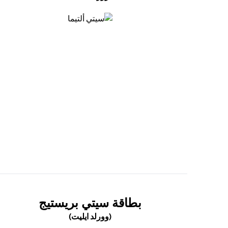
(opens in a new tab)
(OPENS IN A NEW TAB)
بطاقة سيتي بريستيج
(وورلد ايليت)