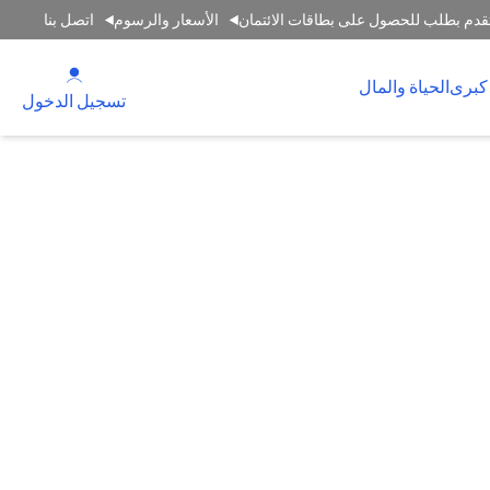
قدم بطلب للحصول على بطاقات الائتمان
الأسعار والرسوم
اتصل بنا
(opens in a new tab)
كبرى
الحياة والمال
(opens in a new tab)
تسجيل الدخول