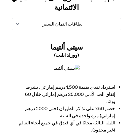
الائتمانية
بطاقات ائتمان السفر
(OPENS IN A NEW TAB)
سيتي ألتيما
(وورلد ايليت)
(opens in a new tab)
استرداد نقدي بقيمة 1,500 درهم إماراتي، بشرط
إنفاق الحد الأدنى 25,000 درهم إماراتي خلال 60
يومًا.
خصم 50٪ على تذاكر الطيران (حتى 2000 درهم
إماراتي) مرة واحدة في السنة.
الليلة الثالثة مجانًا في أي فندق في جميع أنحاء العالم
(غير محدود).