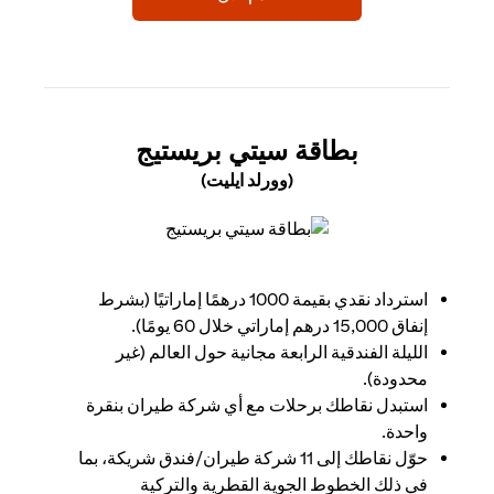
(OPENS IN A NEW TAB)
بطاقة سيتي بريستيج
(وورلد ايليت)
(opens in a new tab)
استرداد نقدي بقيمة 1000 درهمًا إماراتيًا (بشرط
إنفاق 15,000 درهم إماراتي خلال 60 يومًا).
الليلة الفندقية الرابعة مجانية حول العالم (غير
محدودة).
استبدل نقاطك برحلات مع أي شركة طيران بنقرة
واحدة.
حوّل نقاطك إلى 11 شركة طيران/فندق شريكة، بما
في ذلك الخطوط الجوية القطرية والتركية