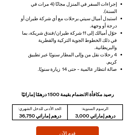
إجراءات السفر في المنزل مجانًا (4 مرات في
السنة).
استبدل أميال سيتي برحلات مع أي شركة طيران أو
درجة أو وجهة.
حوّل أميالك إلى 11 شركة طيران/فندق شريكة، بما
في ذلك الخطوط الجوية التركية والقطرية
والبريطانية.
4 رحلات نقل من وإلى المطار سنويًا عبر تطبيق
كريم.
صالة انتظار عالمية - حتى 14 زيارة سنويًا.
رصيد مكافأة الانضمام بقيمة 1500 درهمًا إماراتيًا
الرسوم السنوية:
الحد الأدنى للدخل الشهري:
درهم إماراتي 3,000
درهم إماراتي 36,750
(opens in a new tab)
قدم الآن