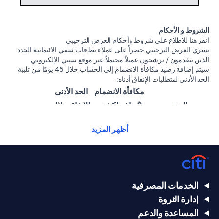
الشروط و الأحكام
(opens in a new tab)
انقر هنا
للاطلاع على شروط وأحكام العرض الترحيبي
يسري العرض الترحيبي حصراً على عملاء بطاقات سيتي الائتمانية الجدد
الذين يتقدمون / يرشحون عميلاً محتملاً عبر موقع سيتي الإلكتروني
سيتم إضافة رصيد مكافأة الانضمام إلى الحساب خلال 45 يومًا من تلبية
الحد الأدنى لمتطلبات الإنفاق أدناه:
مكافأة الانضمام
الحد الأدنى
المنتج
(تُضاف لكشف
للإنفاق خلال
الحساب)
60 يومًا
أظهر المزيد
25,000
1,500 درهم
سيتي ألتيما
درهم
إماراتي
إماراتي
15,000
بطاقة سيتي
1000 درهم
الخدمات المصرفية
درهم
بريستيج الائتمانية
إماراتي
إدارة الثروة
إماراتي
المساعدة والدعم