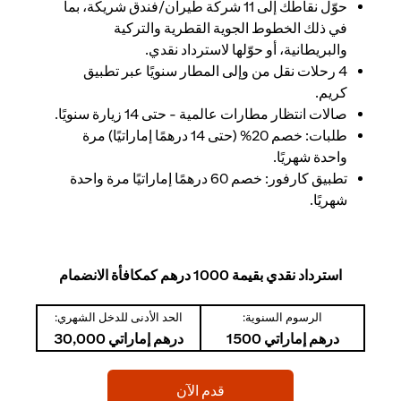
حوّل نقاطك إلى 11 شركة طيران/فندق شريكة، بما
في ذلك الخطوط الجوية القطرية والتركية
والبريطانية، أو حوّلها لاسترداد نقدي.
4 رحلات نقل من وإلى المطار سنويًا عبر تطبيق
كريم.
صالات انتظار مطارات عالمية - حتى 14 زيارة سنويًا.
طلبات: خصم 20% (حتى 14 درهمًا إماراتيًا) مرة
واحدة شهريًا.
تطبيق كارفور: خصم 60 درهمًا إماراتيًا مرة واحدة
شهريًا.
استرداد نقدي بقيمة 1000 درهم كمكافأة الانضمام
الرسوم السنوية:
الحد الأدنى للدخل الشهري:
درهم إماراتي 1500
درهم إماراتي 30,000
opens in a new tab
قدم الآن