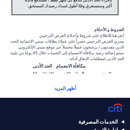
بإجراء الحد الأدنى للدفع كل شهر فقط ، فستدفع فائدة
أكبر وستستغرق وقتًا أطول لسداد رصيدك المستحق.
الشروط و الأحكام
opens in a new tab
انقر هنا
للاطلاع على شروط وأحكام العرض الترحيبي
يسري العرض الترحيبي حصراً على عملاء بطاقات سيتي الائتمانية الجدد
الذين يتقدمون / يرشحون عميلاً محتملاً عبر موقع سيتي الإلكتروني
سيتم إضافة رصيد مكافأة الانضمام إلى الحساب خلال 45 يومًا من تلبية
الحد الأدنى لمتطلبات الإنفاق أدناه:
مكافأة الانضمام
الحد الأدنى
المنتج
(تُضاف لكشف
للإنفاق خلال
الحساب)
60 يومًا
أظهر المزيد
25,000
1,500 درهم
سيتي ألتيما
درهم
إماراتي
إماراتي
15,000
بطاقة سيتي
1000 درهم
الخدمات المصرفية
درهم
بريستيج الائتمانية
إماراتي
إدارة الثروة