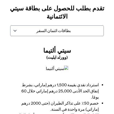
تقدم بطلب للحصول على بطاقة سيتي
الائتمانية
بطاقات ائتمان السفر
N A NEW TAB
سيتي ألتيما
(وورلد ايليت)
opens in a new tab
استرداد نقدي بقيمة 1,500 درهم إماراتي، بشرط
إنفاق الحد الأدنى 25,000 درهم إماراتي خلال 60
يومًا.
خصم 50٪ على تذاكر الطيران (حتى 2000 درهم
إماراتي) مرة واحدة في السنة.