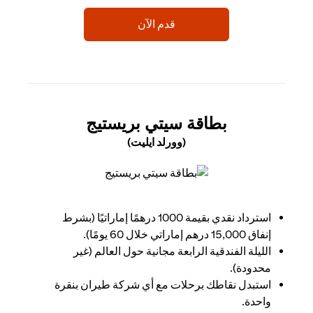
opens in a new tab
قدم الآن
 NEW TAB
بطاقة سيتي بريستيج
(وورلد ايليت)
opens in a new tab
استرداد نقدي بقيمة 1000 درهمًا إماراتيًا (بشرط
إنفاق 15,000 درهم إماراتي خلال 60 يومًا).
الليلة الفندقية الرابعة مجانية حول العالم (غير
محدودة).
استبدل نقاطك برحلات مع أي شركة طيران بنقرة
واحدة.