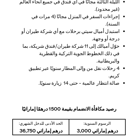
الليلة الثالثة مجانًا في أي فندق في جميع أنحاء العالم
(غير محدود).
إجراءات السفر في المنزل مجانًا (4 مرات في
السنة).
استبدل أميال سيتي برحلات مع أي شركة طيران أو
درجة أو وجهة.
حوّل أميالك إلى 11 شركة طيران/فندق شريكة، بما
في ذلك الخطوط الجوية التركية والقطرية
والبريطانية.
4 رحلات نقل من وإلى المطار سنويًا عبر تطبيق
كريم.
صالة انتظار عالمية - حتى 14 زيارة سنويًا.
رصيد مكافأة الانضمام بقيمة 1500 درهمًا إماراتيًا
الرسوم السنوية:
الحد الأدنى للدخل الشهري:
درهم إماراتي 3,000
درهم إماراتي 36,750