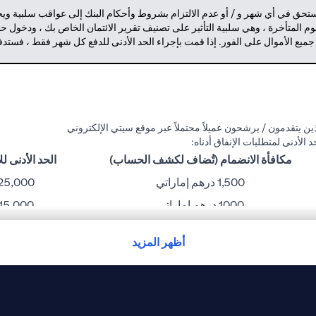
مستحق في أي شهر و / أو عدم الالتزام بشروط وأحكام البنك إلى عواقب سلبية وي
م المتأخرة ، وهي سلبية التأثير على تصنيف تقرير الائتمان الخاص بك ، ودخول 
 جميع الأموال على الفور. إذا قمت بإجراء الحد الأدنى للدفع كل شهر فقط ، فست
ن يتقدمون / يرشحون عميلاً محتملاً عبر موقع سيتي الإلكتروني
مكافأة الانضمام (تُضاف لكشف الحساب)
الحد الأدنى للإنفا
1,500 درهم إماراتي
25,000 درهم إمارات
1000 درهم إماراتي
15,000 درهم إماراتي
750 درهم إماراتي
10,000 درهم إماراتي
أظهر المزيد
300 درهم إماراتي
6,000 درهم إماراتي
نك غير مسؤول عن أي خسارة أو إزعاج قد يتعرض له حامل البطاقة بسبب مشاكل ت