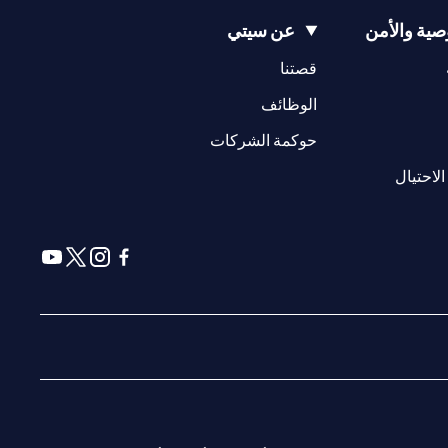
ية والأمن
عن سيتي
* لا توجد رسوم سنوية في السنة الأولى ؛ لا توجد رسوم سنوية اعتبارًا من العام الثاني فصاعدًا مع مراعاة حد أدنى للإنفاق الذي يبلغ 9,000 درهم إماراتي في السنة اللاحقة ، وإلا يتم تطبيق رسوم قدرها 300 درهم إماراتي( يُطبق
(opens in a new tab)
(opens in a new tab)
قصتنا
(opens in a new tab)
الوظائف
سي أو موناكو أو سان مارينو أو الفاتيكان أو جزيرة مان أو المملكة
صفحة ليس ولا ينبغي تفسيره على أنه عرض أو دعوة أو دعوة لشراء أو بيع أي
(opens in a new tab)
حوكمة الشركات
(opens in a new tab)
www.citibank
. جميع العروض متاحة على أساس بذل أفضل الجهود
(opens in a new tab)
الاحتيال
دمات المقدمة من قبل الشركاء / الكيانات الأخرى
(opens in a new tab)
(opens in a new tab)
(opens in a new tab)
(opens in a new tab)