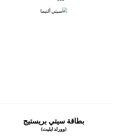
(opens in a new tab)
(OPENS IN A NEW TAB)
بطاقة سيتي بريستيج
(وورلد ايليت)