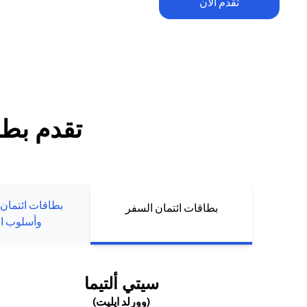
تقدم الآن
تطبق الشروط والأحكام. يخضع الاسترداد النقدي ضمن العرض الترحيبي للح
للإنفاق والرسوم السنوية (إن وجدت). يُمنح الاسترداد النقدي حصراً لعملاء ب
الجدد الذين يقومون بتقديم طلبهم أو تعبئة بياناتهم مباشرة عبر موقع سيتي 
تقدم بطل
بطاقات ائتمان
بطاقات ائتمان السفر
وأسلوب ال
(OPENS IN A NEW TAB)
سيتي ألتيما
(وورلد ايليت)