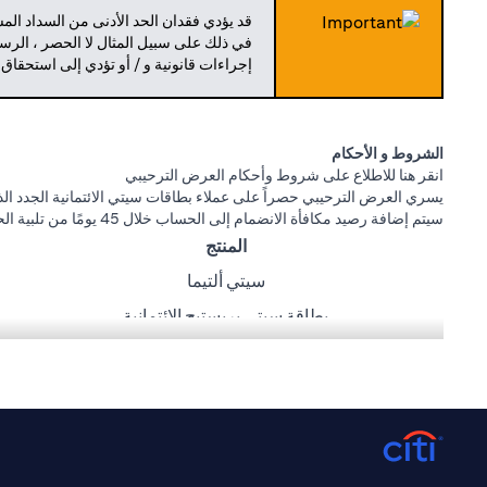
قد يؤدي فقدان الحد الأدنى من السداد ال
في ذلك على سبيل المثال لا الحصر ، الرسو
إجراءات قانونية و / أو تؤدي إلى استحقاق
الشروط و الأحكام
(opens in a new tab)
انقر هنا
للاطلاع على شروط وأحكام العرض الترحيبي
يسري العرض الترحيبي حصراً على عملاء بطاقات سيتي الائتمانية الجدد الذي
سيتم إضافة رصيد مكافأة الانضمام إلى الحساب خلال 45 يومًا من تلبية الحد الأدنى لمتطلبات الإنفاق أدناه:
المنتج
سيتي ألتيما
بطاقة سيتي بريستيج الائتمانية
بطاقة سيتي بريمير الائتمانية
بطاقة سيتي كاش باك للاسترداد النقدي الائتمانية
بطاقة سيتي ريواردز
عروض كارفور، طلبات، كريم، وصالة المطار مقدمة من ماستركارد. سيتي ب
(opens in a new tab)
انقر
هنا
لمعرفة المزيد عن شروط و أحكام طلبات