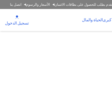
قدم بطلب للحصول على بطاقات الائتمان
الأسعار والرسوم
اتصل بنا
(opens in a new tab)
كبرى
الحياة والمال
(opens in a new tab)
تسجيل الدخول