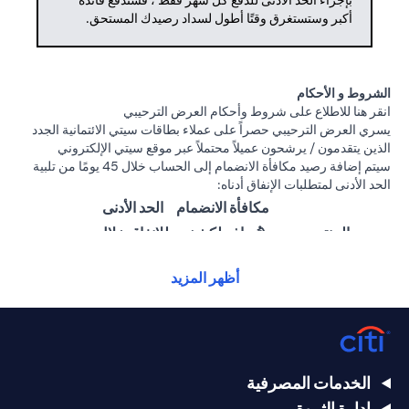
بإجراء الحد الأدنى للدفع كل شهر فقط ، فستدفع فائدة
أكبر وستستغرق وقتًا أطول لسداد رصيدك المستحق.
الشروط و الأحكام
opens in a new tab
انقر هنا
للاطلاع على شروط وأحكام العرض الترحيبي
يسري العرض الترحيبي حصراً على عملاء بطاقات سيتي الائتمانية الجدد
الذين يتقدمون / يرشحون عميلاً محتملاً عبر موقع سيتي الإلكتروني
سيتم إضافة رصيد مكافأة الانضمام إلى الحساب خلال 45 يومًا من تلبية
الحد الأدنى لمتطلبات الإنفاق أدناه:
مكافأة الانضمام
الحد الأدنى
المنتج
(تُضاف لكشف
للإنفاق خلال
الحساب)
60 يومًا
أظهر المزيد
25,000
1,500 درهم
سيتي ألتيما
درهم
إماراتي
إماراتي
15,000
بطاقة سيتي
1000 درهم
الخدمات المصرفية
درهم
بريستيج الائتمانية
إماراتي
إدارة الثروة