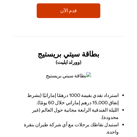
opens in a new tab
قدم الآن
 NEW TAB
بطاقة سيتي بريستيج
(وورلد ايليت)
opens in a new tab
استرداد نقدي بقيمة 1000 درهمًا إماراتيًا (بشرط
إنفاق 15,000 درهم إماراتي خلال 60 يومًا).
الليلة الفندقية الرابعة مجانية حول العالم (غير
محدودة).
استبدل نقاطك برحلات مع أي شركة طيران بنقرة
واحدة.