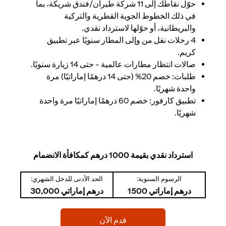
حوّل نقاطك إلى 11 شركة طيران/فندق شريكة، بما
في ذلك الخطوط الجوية القطرية والتركية
والبريطانية، أو حوّلها لاسترداد نقدي.
4 رحلات نقل من وإلى المطار سنويًا عبر تطبيق
كريم.
صالات انتظار مطارات عالمية - حتى 14 زيارة سنويًا.
طلبات: خصم 20% (حتى 14 درهمًا إماراتيًا) مرة
واحدة شهريًا.
تطبيق كارفور: خصم 60 درهمًا إماراتيًا مرة واحدة
شهريًا.
استرداد نقدي بقيمة 1000 درهم كمكافأة الانضمام
الرسوم السنوية:
الحد الأدنى للدخل الشهري:
درهم إماراتي 1500
درهم إماراتي 30,000
opens in a new tab
قدم الآن