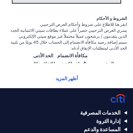
الشروط و الأحكام
(opens in a new tab)
انقر هنا
للاطلاع على شروط وأحكام العرض الترحيبي
يسري العرض الترحيبي حصراً على عملاء بطاقات سيتي الائتمانية الجدد
الذين يتقدمون / يرشحون عميلاً محتملاً عبر موقع سيتي الإلكتروني
سيتم إضافة رصيد مكافأة الانضمام إلى الحساب خلال 45 يومًا من تلبية
الحد الأدنى لمتطلبات الإنفاق أدناه:
مكافأة الانضمام
الحد الأدنى
المنتج
(تُضاف لكشف
للإنفاق خلال
الحساب)
60 يومًا
أظهر المزيد
25,000
1,500 درهم
سيتي ألتيما
درهم
إماراتي
إماراتي
15,000
بطاقة سيتي
1000 درهم
الخدمات المصرفية
درهم
بريستيج الائتمانية
إماراتي
إدارة الثروة
إماراتي
المساعدة والدعم