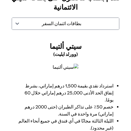
الائتمانية
بطاقات ائتمان السفر
(OPENS IN A NEW TAB)
سيتي ألتيما
(وورلد ايليت)
(opens in a new tab)
استرداد نقدي بقيمة 1,500 درهم إماراتي، بشرط
إنفاق الحد الأدنى 25,000 درهم إماراتي خلال 60
يومًا.
خصم 50٪ على تذاكر الطيران (حتى 2000 درهم
إماراتي) مرة واحدة في السنة.
الليلة الثالثة مجانًا في أي فندق في جميع أنحاء العالم
(غير محدود).