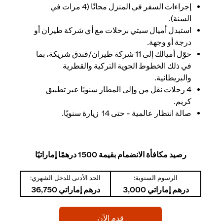
إجراءات السفر في المنزل مجانًا (4 مرات في
السنة).
استبدل أميال سيتي برحلات مع أي شركة طيران أو
درجة أو وجهة.
حوّل أميالك إلى 11 شركة طيران/فندق شريكة، بما
في ذلك الخطوط الجوية التركية والقطرية
والبريطانية.
4 رحلات نقل من وإلى المطار سنويًا عبر تطبيق
كريم.
صالة انتظار عالمية - حتى 14 زيارة سنويًا.
رصيد مكافأة الانضمام بقيمة 1500 درهمًا إماراتيًا
الرسوم السنوية:
الحد الأدنى للدخل الشهري:
درهم إماراتي 3,000
درهم إماراتي 36,750
(opens in a new tab)
قدم الآن