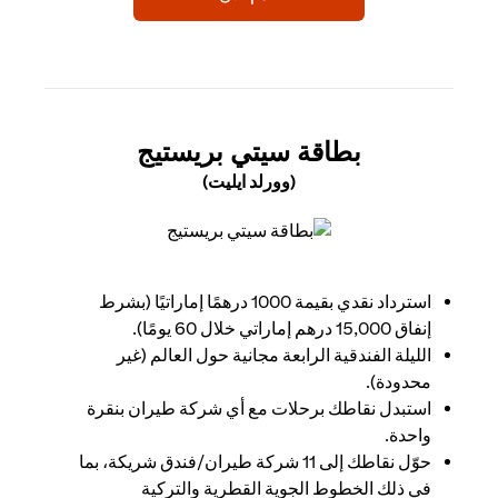
(OPENS IN A NEW TAB)
بطاقة سيتي بريستيج
(وورلد ايليت)
(opens in a new tab)
استرداد نقدي بقيمة 1000 درهمًا إماراتيًا (بشرط
إنفاق 15,000 درهم إماراتي خلال 60 يومًا).
الليلة الفندقية الرابعة مجانية حول العالم (غير
محدودة).
استبدل نقاطك برحلات مع أي شركة طيران بنقرة
واحدة.
حوّل نقاطك إلى 11 شركة طيران/فندق شريكة، بما
في ذلك الخطوط الجوية القطرية والتركية