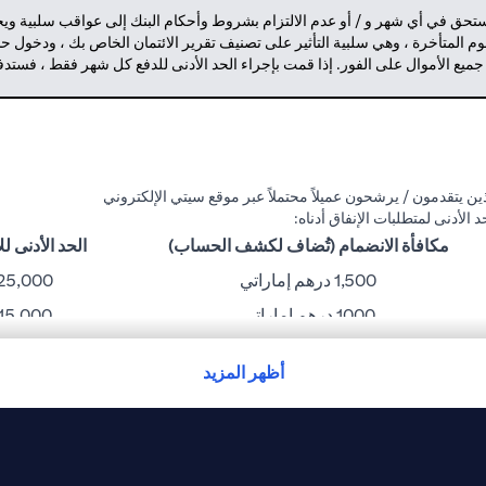
مستحق في أي شهر و / أو عدم الالتزام بشروط وأحكام البنك إلى عواقب سلبية وي
م المتأخرة ، وهي سلبية التأثير على تصنيف تقرير الائتمان الخاص بك ، ودخول 
 جميع الأموال على الفور. إذا قمت بإجراء الحد الأدنى للدفع كل شهر فقط ، فست
ن يتقدمون / يرشحون عميلاً محتملاً عبر موقع سيتي الإلكتروني
مكافأة الانضمام (تُضاف لكشف الحساب)
الحد الأدنى للإنفا
1,500 درهم إماراتي
25,000 درهم إمارات
1000 درهم إماراتي
15,000 درهم إماراتي
750 درهم إماراتي
10,000 درهم إماراتي
أظهر المزيد
300 درهم إماراتي
6,000 درهم إماراتي
نك غير مسؤول عن أي خسارة أو إزعاج قد يتعرض له حامل البطاقة بسبب مشاكل ت