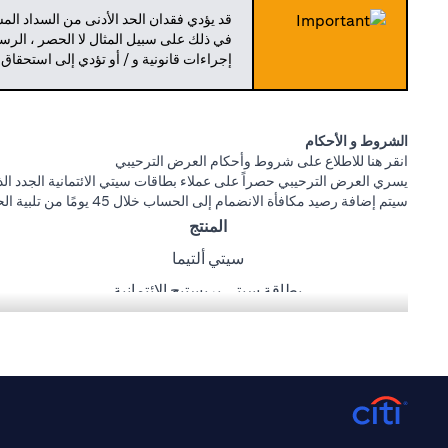
قد يؤدي فقدان الحد الأدنى من السداد ال
في ذلك على سبيل المثال لا الحصر ، الرسو
إجراءات قانونية و / أو تؤدي إلى استحقاق
الشروط و الأحكام
(opens in a new tab)
انقر هنا
للاطلاع على شروط وأحكام العرض الترحيبي
يسري العرض الترحيبي حصراً على عملاء بطاقات سيتي الائتمانية الجدد الذي
سيتم إضافة رصيد مكافأة الانضمام إلى الحساب خلال 45 يومًا من تلبية الحد الأدنى لمتطلبات الإنفاق أدناه:
المنتج
سيتي ألتيما
بطاقة سيتي بريستيج الائتمانية
بطاقة سيتي بريمير الائتمانية
بطاقة سيتي كاش باك للاسترداد النقدي الائتمانية
بطاقة سيتي ريواردز
عروض كارفور، طلبات، كريم، وصالة المطار مقدمة من ماستركارد. سيتي ب
(opens in a new tab)
انقر
هنا
لمعرفة المزيد عن شروط و أحكام طلبات