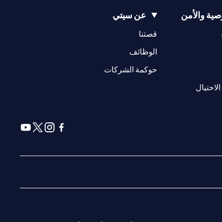
ية والأمن
عن سيتي
* لا توجد رسوم سنوية في السنة الأولى ؛ لا توجد رسوم سنوية اعتبارًا من العام الثاني فصاعدًا مع مراعاة حد أدنى للإنفاق الذي يبلغ 9,000 درهم إماراتي في السنة اللاحقة ، وإلا يتم تطبيق رسوم قدرها 300 درهم إماراتي( يُطبق
(opens in a new tab)
(opens in a new tab)
قصتنا
(opens in a new tab)
الوظائف
سي أو موناكو أو سان مارينو أو الفاتيكان أو جزيرة مان أو المملكة
صفحة ليس ولا ينبغي تفسيره على أنه عرض أو دعوة أو دعوة لشراء أو بيع أي
(opens in a new tab)
حوكمة الشركات
(opens in a new tab)
www.citibank
. جميع العروض متاحة على أساس بذل أفضل الجهود
(opens in a new tab)
الاحتيال
دمات المقدمة من قبل الشركاء / الكيانات الأخرى
(opens in a new tab)
(opens in a new tab)
(opens in a new tab)
(opens in a new tab)