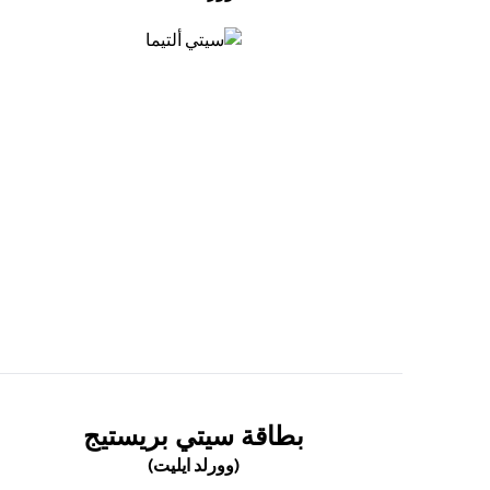
(opens in a new tab)
(OPENS IN A NEW TAB)
بطاقة سيتي بريستيج
(وورلد ايليت)