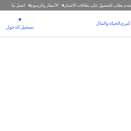
قدم بطلب للحصول على بطاقات الائتمان
الأسعار والرسوم
اتصل بنا
(opens in a new tab)
كبرى
الحياة والمال
(opens in a new tab)
تسجيل الدخول