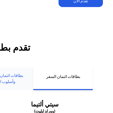
تقدم الآن
تطبق الشروط والأحكام. يخضع الاسترداد النقدي ضمن العرض الترحيبي للح
للإنفاق والرسوم السنوية (إن وجدت). يُمنح الاسترداد النقدي حصراً لعملاء ب
الجدد الذين يقومون بتقديم طلبهم أو تعبئة بياناتهم مباشرة عبر موقع سيتي 
تقدم بطل
بطاقات ائتمان
بطاقات ائتمان السفر
وأسلوب ال
(OPENS IN A NEW TAB)
سيتي ألتيما
(وورلد ايليت)