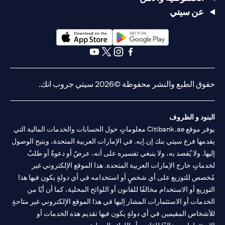
عن سيتي
opens in a new tab
opens in a new tab
opens in a new tab
opens in a new tab
opens in a new tab
opens in a new tab
حقوق الطبع والنشر محفوظة ©2026 سيتي جروب انك.
البنود و الظروف
يوفر موقع Citibank.ae معلوماتٍ حول الحسابات والخدمات المالية التي
يقدمها فرع سيتي بنك إن.إيه. في الإمارات العربية المتحدة، ويتيح الوصول
إليها. ولا يُقصد به، ولا ينبغي تفسيره على أنه، عرضٌ أو دعوةٌ أو طلبٌ
لخدماتٍ خارج الإمارات العربية المتحدة. هذا الموقع الإلكتروني غير
مُخصص للتوزيع على أي شخصٍ أو استخدامه في أي دولةٍ يكون فيها هذا
التوزيع أو الاستخدام مخالفًا للقانون أو اللوائح المحلية، كما أن أيًا من
الخدمات أو الاستثمارات المشار إليها في هذا الموقع الإلكتروني غير متاحةٍ
للأشخاص المقيمين في أي دولةٍ يكون فيها تقديم هذه الخدمات أو