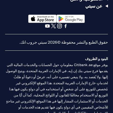
عن سيتي
opens in a new tab
opens in a new tab
opens in a new tab
opens in a new tab
opens in a new tab
opens in a new tab
حقوق الطبع والنشر محفوظة ©2026 سيتي جروب انك.
البنود و الظروف
يوفر موقع Citibank.ae معلوماتٍ حول الحسابات والخدمات المالية التي
يقدمها فرع سيتي بنك إن.إيه. في الإمارات العربية المتحدة، ويتيح الوصول
إليها. ولا يُقصد به، ولا ينبغي تفسيره على أنه، عرضٌ أو دعوةٌ أو طلبٌ
لخدماتٍ خارج الإمارات العربية المتحدة. هذا الموقع الإلكتروني غير
مُخصص للتوزيع على أي شخصٍ أو استخدامه في أي دولةٍ يكون فيها هذا
التوزيع أو الاستخدام مخالفًا للقانون أو اللوائح المحلية، كما أن أيًا من
الخدمات أو الاستثمارات المشار إليها في هذا الموقع الإلكتروني غير متاحةٍ
للأشخاص المقيمين في أي دولةٍ يكون فيها تقديم هذه الخدمات أو