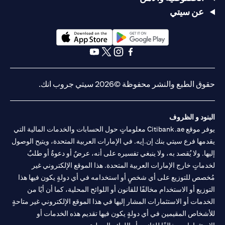
عن سيتي
opens in a new tab
opens in a new tab
opens in a new tab
opens in a new tab
opens in a new tab
opens in a new tab
حقوق الطبع والنشر محفوظة ©2026 سيتي جروب انك.
البنود و الظروف
يوفر موقع Citibank.ae معلوماتٍ حول الحسابات والخدمات المالية التي
يقدمها فرع سيتي بنك إن.إيه. في الإمارات العربية المتحدة، ويتيح الوصول
إليها. ولا يُقصد به، ولا ينبغي تفسيره على أنه، عرضٌ أو دعوةٌ أو طلبٌ
لخدماتٍ خارج الإمارات العربية المتحدة. هذا الموقع الإلكتروني غير
مُخصص للتوزيع على أي شخصٍ أو استخدامه في أي دولةٍ يكون فيها هذا
التوزيع أو الاستخدام مخالفًا للقانون أو اللوائح المحلية، كما أن أيًا من
الخدمات أو الاستثمارات المشار إليها في هذا الموقع الإلكتروني غير متاحةٍ
للأشخاص المقيمين في أي دولةٍ يكون فيها تقديم هذه الخدمات أو