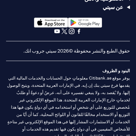
عن سيتي
opens in a new tab
opens in a new tab
opens in a new tab
opens in a new tab
opens in a new tab
opens in a new tab
حقوق الطبع والنشر محفوظة ©2026 سيتي جروب انك.
البنود و الظروف
يوفر موقع Citibank.ae معلوماتٍ حول الحسابات والخدمات المالية التي
يقدمها فرع سيتي بنك إن.إيه. في الإمارات العربية المتحدة، ويتيح الوصول
إليها. ولا يُقصد به، ولا ينبغي تفسيره على أنه، عرضٌ أو دعوةٌ أو طلبٌ
لخدماتٍ خارج الإمارات العربية المتحدة. هذا الموقع الإلكتروني غير
مُخصص للتوزيع على أي شخصٍ أو استخدامه في أي دولةٍ يكون فيها هذا
التوزيع أو الاستخدام مخالفًا للقانون أو اللوائح المحلية، كما أن أيًا من
الخدمات أو الاستثمارات المشار إليها في هذا الموقع الإلكتروني غير متاحةٍ
للأشخاص المقيمين في أي دولةٍ يكون فيها تقديم هذه الخدمات أو