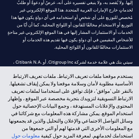
إليها. ولا يُقصد به، ولا ينبغي تفسيره على أنه، عرضٌ أو دعوةٌ أو طلبٌ
لخدماتٍ خارج الإمارات العربية المتحدة. هذا الموقع الإلكتروني غير
مُخصص للتوزيع على أي شخصٍ أو استخدامه في أي دولةٍ يكون فيها هذا
التوزيع أو الاستخدام مخالفًا للقانون أو اللوائح المحلية، كما أن أيًا من
الخدمات أو الاستثمارات المشار إليها في هذا الموقع الإلكتروني غير متاحةٍ
للأشخاص المقيمين في أي دولةٍ يكون فيها تقديم هذه الخدمات أو
الاستثمارات مخالفًا للقانون أو اللوائح المحلية.
سيتي بنك هي علامة خدمة لشركة Citigroup Inc. أو .Citibank N.A ،
مستخدمة ومسجلة في جميع أنحاء العالم.
يستخدم موقعنا ملفات تعريف الارتباط. ملفات تعريف الارتباط
الأساسية مطلوبة لأمان وسلامة موقعنا ولا يمكن إيقاف تشغيلها.
سيتي بنك إن. إيه. الإمارات مسجل لدى مصرف الإمارات المركزي تحت
بالنقر على 'موافق' ، فإنك توافق على استخدامنا لملفات تعريف
أرقام التراخيص 202563 لفرع الوصل في دبي، 531989 لفرع مول
الارتباط التسويقية لتزويدك بتجربة مخصصة عبر الموقع ، وإظهار
الإمارات في دبي، و
CN-1002019
لفرع أبوظبي. هاتف: 4000 311 04.
المحتوى والإعلانات المستهدفة ، وجمع البيانات الإحصائية حول
فرع سيتي بنك إن إيه - الإمارات العربية المتحدة مرخص من مصرف
استخدام الموقع. يمكن مشاركة هذه المعلومات مع شركائنا في
الإمارات العربية المتحدة المركزي كفرع لبنك أجنبي.
وسائل التواصل الاجتماعي والإعلان والتحليل والذين قد يجمعونها
سيتي بنك إن إيه الإمارات العربية المتحدة مرخص من هيئة الأوراق المالية
مع المعلومات الأخرى التي قدمتها لهم أو التي جمعوها من
والسلع في الإمارات العربية المتحدة ("SCA") للقيام بالنشاط المالي لـ أ)
استخدامك لخدماتهم. لمعرفة المزيد حول كيفية
معلومات حول
الاستشارات المالية والتعريف والترويج بموجب ترخيص رقم