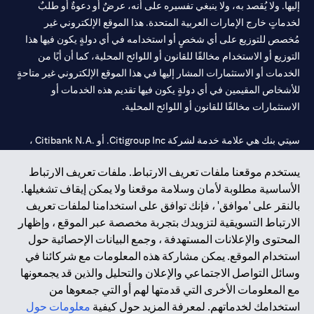
إليها. ولا يُقصد به، ولا ينبغي تفسيره على أنه، عرضٌ أو دعوةٌ أو طلبٌ
لخدماتٍ خارج الإمارات العربية المتحدة. هذا الموقع الإلكتروني غير
مُخصص للتوزيع على أي شخصٍ أو استخدامه في أي دولةٍ يكون فيها هذا
التوزيع أو الاستخدام مخالفًا للقانون أو اللوائح المحلية، كما أن أيًا من
الخدمات أو الاستثمارات المشار إليها في هذا الموقع الإلكتروني غير متاحةٍ
للأشخاص المقيمين في أي دولةٍ يكون فيها تقديم هذه الخدمات أو
الاستثمارات مخالفًا للقانون أو اللوائح المحلية.
سيتي بنك هي علامة خدمة لشركة Citigroup Inc. أو .Citibank N.A ،
مستخدمة ومسجلة في جميع أنحاء العالم.
يستخدم موقعنا ملفات تعريف الارتباط. ملفات تعريف الارتباط
الأساسية مطلوبة لأمان وسلامة موقعنا ولا يمكن إيقاف تشغيلها.
سيتي بنك إن. إيه. الإمارات مسجل لدى مصرف الإمارات المركزي تحت
بالنقر على 'موافق' ، فإنك توافق على استخدامنا لملفات تعريف
أرقام التراخيص 202563 لفرع الوصل في دبي، 531989 لفرع مول
الارتباط التسويقية لتزويدك بتجربة مخصصة عبر الموقع ، وإظهار
الإمارات في دبي، و
CN-1002019
لفرع أبوظبي. هاتف: 4000 311 04.
المحتوى والإعلانات المستهدفة ، وجمع البيانات الإحصائية حول
فرع سيتي بنك إن إيه - الإمارات العربية المتحدة مرخص من مصرف
استخدام الموقع. يمكن مشاركة هذه المعلومات مع شركائنا في
الإمارات العربية المتحدة المركزي كفرع لبنك أجنبي.
وسائل التواصل الاجتماعي والإعلان والتحليل والذين قد يجمعونها
سيتي بنك إن إيه الإمارات العربية المتحدة مرخص من هيئة الأوراق المالية
مع المعلومات الأخرى التي قدمتها لهم أو التي جمعوها من
والسلع في الإمارات العربية المتحدة ("SCA") للقيام بالنشاط المالي لـ أ)
استخدامك لخدماتهم. لمعرفة المزيد حول كيفية
معلومات حول
الاستشارات المالية والتعريف والترويج بموجب ترخيص رقم